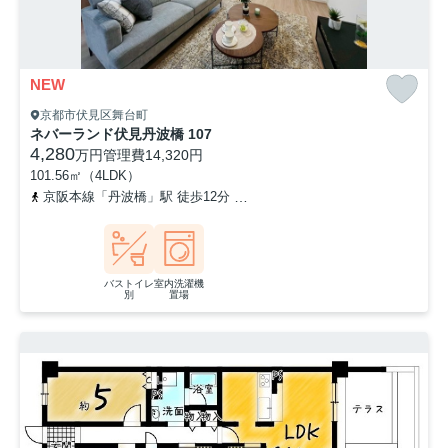
NEW
京都市伏見区舞台町
ネバーランド伏見丹波橋 107
4,280
万円
管理費
14,320円
101.56㎡（4LDK）
京阪本線「丹波橋」駅 徒歩12分
近鉄京都線「伏見」駅 徒歩14分
バストイレ
室内洗濯機
別
置場