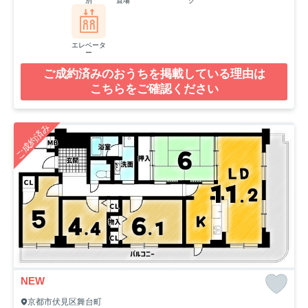
別
置場
ク
エレベータ
ー
ご成約済みのおうちを掲載している理由は
こちらをご確認ください
ご成約済み
NEW
京都市伏見区舞台町