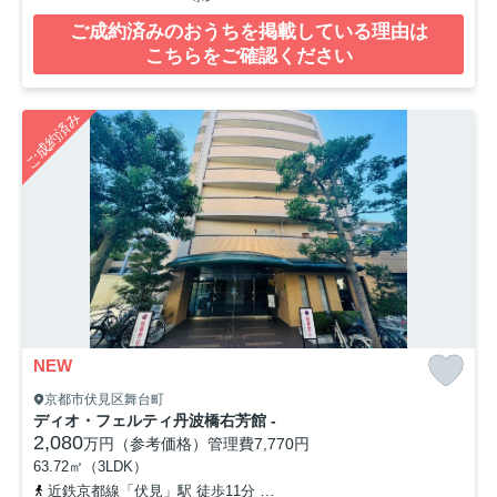
ご成約済みのおうちを掲載している理由は
こちらをご確認ください
ご成約済み
NEW
京都市伏見区舞台町
ディオ・フェルティ丹波橋右芳館 -
2,080
万円（参考価格）
管理費
7,770円
63.72㎡（3LDK）
近鉄京都線「伏見」駅 徒歩11分
京阪本線「丹波橋」駅 徒歩17分