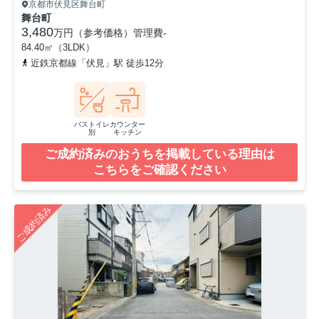
京都市伏見区舞台町
舞台町
3,480
万円（参考価格）
管理費
-
84.40㎡（3LDK）
近鉄京都線「伏見」駅 徒歩12分
バストイレ
カウンター
別
キッチン
ご成約済みのおうちを掲載している理由は
こちらをご確認ください
ご成約済み