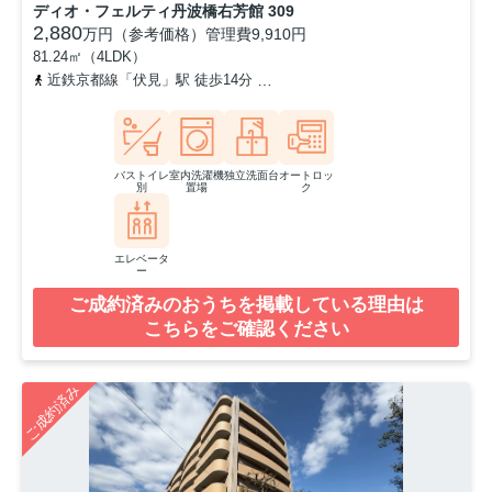
ディオ・フェルティ丹波橋右芳館 309
2,880
万円（参考価格）
管理費
9,910円
81.24㎡（4LDK）
近鉄京都線「伏見」駅 徒歩14分
京阪本線「丹波橋」駅 徒歩17分
バストイレ
室内洗濯機
独立洗面台
オートロッ
別
置場
ク
エレベータ
ー
ご成約済みのおうちを掲載している理由は
こちらをご確認ください
ご成約済み