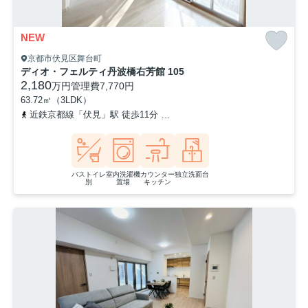
NEW
京都市伏見区舞台町
ディオ・フェルティ丹波橋右芳館 105
2,180
万円
管理費
7,770円
63.72㎡（3LDK）
近鉄京都線「伏見」駅 徒歩11分
京阪本線「丹波橋」駅 徒歩18分
バストイレ
室内洗濯機
カウンター
独立洗面台
別
置場
キッチン