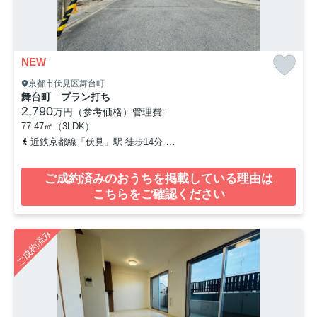
NEW
京都市伏見区舞台町
舞台町 プラン打ち
2,790
万円（参考価格）
管理費
-
77.47㎡（3LDK）
近鉄京都線「伏見」駅 徒歩14分
京阪本線「丹波橋」駅 徒歩12分
ご成約済みのおうちを掲載している理由は
こちらをご確認ください
ご成約済み