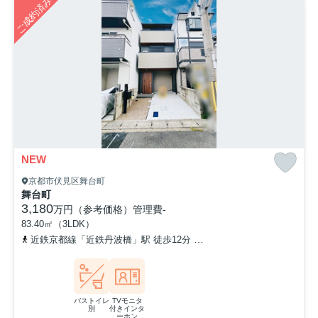
ご成約済み
NEW
京都市伏見区舞台町
舞台町
3,180
万円（参考価格）
管理費
-
83.40㎡（3LDK）
近鉄京都線「近鉄丹波橋」駅 徒歩12分
近鉄京都線「伏見」駅 徒歩
バストイレ
TVモニタ
別
付きインタ
ーホン