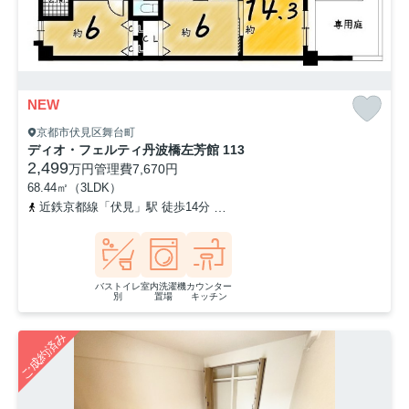
NEW
京都市伏見区舞台町
ディオ・フェルティ丹波橋左芳館 113
2,499
万円
管理費
7,670円
68.44㎡（3LDK）
近鉄京都線「伏見」駅 徒歩14分
京阪本線「丹波橋」駅 徒歩16分
バストイレ
室内洗濯機
カウンター
別
置場
キッチン
ご成約済み