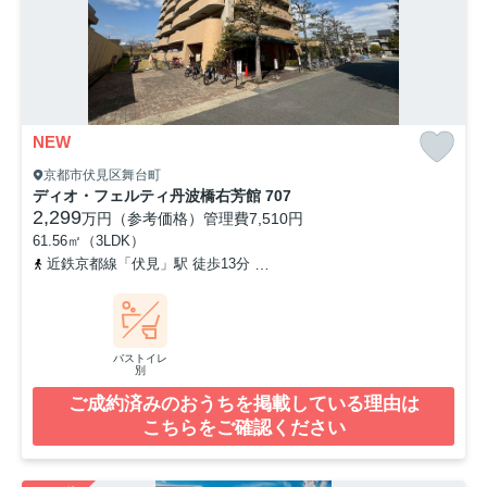
NEW
京都市伏見区舞台町
ディオ・フェルティ丹波橋右芳館 707
2,299
万円（参考価格）
管理費
7,510円
61.56㎡（3LDK）
近鉄京都線「伏見」駅 徒歩13分
京阪本線「伏見桃山」駅 徒歩24分
バストイレ
別
ご成約済みのおうちを掲載している理由は
こちらをご確認ください