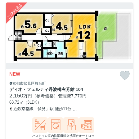
ご成約済み
NEW
京都市伏見区舞台町
ディオ・フェルティ丹波橋右芳館 104
2,150
万円（参考価格）
管理費
7,770円
63.72㎡（3LDK）
近鉄京都線「伏見」駅 徒歩11分
京阪本線「丹波橋」駅 徒歩17分
バストイレ
室内洗濯機
独立洗面台
オートロッ