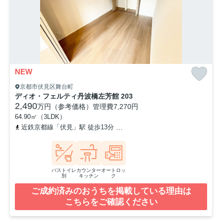
NEW
京都市伏見区舞台町
ディオ・フェルティ丹波橋左芳館 203
2,490
万円（参考価格）
管理費
7,270円
64.90㎡（3LDK）
近鉄京都線「伏見」駅 徒歩13分
京阪本線「丹波橋」駅 徒歩14分
バストイレ
カウンター
オートロッ
別
キッチン
ク
ご成約済みのおうちを掲載している理由は
こちらをご確認ください