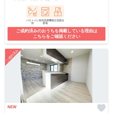
バストイレ
室内洗濯機
独立洗面台
別
置場
ご成約済みのおうちを掲載している理由は
こちらをご確認ください
ご成約済み
NEW