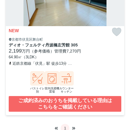
NEW
京都市伏見区舞台町
ディオ・フェルティ丹波橋左芳館 305
2,199
万円（参考価格）
管理費
7,270円
64.90㎡（3LDK）
近鉄京都線「伏見」駅 徒歩13分
京阪本線「丹波橋」駅 徒歩16分
バストイレ
室内洗濯機
カウンター
別
置場
キッチン
ご成約済みのおうちを掲載している理由は
こちらをご確認ください
1