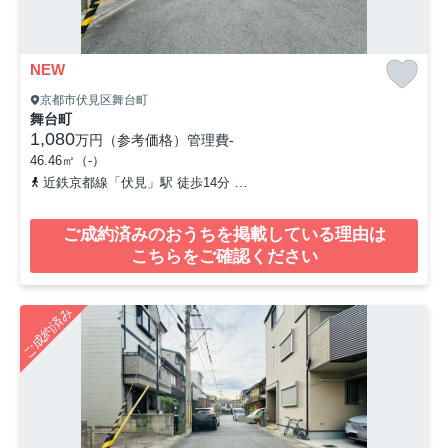
NEW
京都市伏見区舞台町
舞台町
1,080
万円（参考価格）
管理費
-
46.46㎡（-）
近鉄京都線「伏見」駅 徒歩14分
京阪本線「丹波橋」駅 徒歩12分
ご成約済みのおうちを掲載している理由は
こちらをご確認ください
ご成約済み