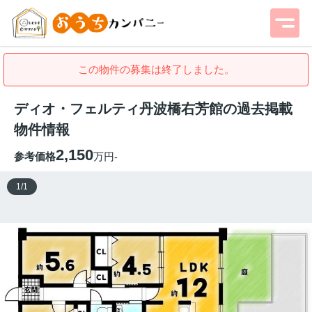
この物件の募集は終了しました。
ディオ・フェルティ丹波橋右芳館の過去掲載
物件情報
2,150
参考価格
万円
-
1
/
1