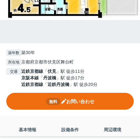
築30年
築年数
京都府京都市伏見区舞台町
所在地
近鉄京都線
「
伏見
」駅 徒歩11分
交通
京阪本線
「
丹波橋
」駅 徒歩17分
近鉄京都線
「
近鉄丹波橋
」駅 徒歩20分
お問い合わせ
無料
基本情報
設備条件
周辺環境