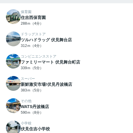
保育園
住吉西保育園
288ｍ（4分）
ドラッグストア
ツルハドラッグ 伏見舞台店
312ｍ（4分）
コンビニエンスストア
ファミリーマート 伏見舞台町店
339ｍ（5分）
スーパー
新鮮激安市場!伏見丹波橋店
383ｍ（5分）
その他
WATS丹波橋店
590ｍ（8分）
小学校
伏見住吉小学校