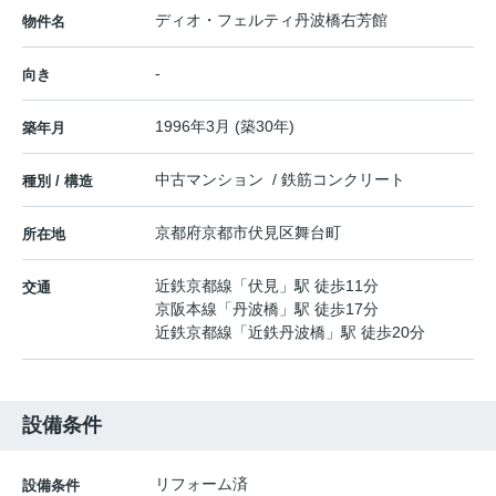
ディオ・フェルティ丹波橋右芳館
物件名
-
向き
1996年3月 (築30年)
築年月
中古マンション / 鉄筋コンクリート
種別 / 構造
京都府
京都市伏見区
舞台町
所在地
近鉄京都線
「
伏見
」駅 徒歩11分
交通
京阪本線
「
丹波橋
」駅 徒歩17分
近鉄京都線
「
近鉄丹波橋
」駅 徒歩20分
設備条件
リフォーム済
設備条件