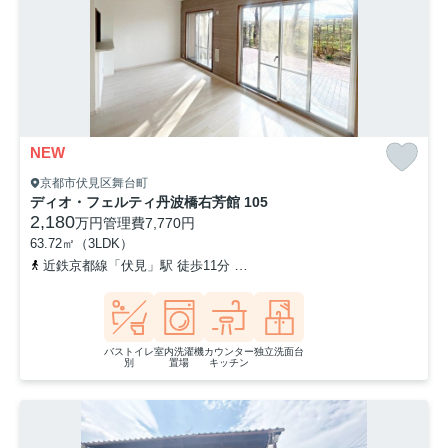
NEW
京都市伏見区舞台町
ディオ・フェルティ丹波橋右芳館 105
2,180
万円
管理費
7,770円
63.72㎡（3LDK）
近鉄京都線「伏見」駅 徒歩11分
京阪本線「丹波橋」駅 徒歩18分
バストイレ
室内洗濯機
カウンター
独立洗面台
別
置場
キッチン