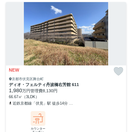
NEW
京都市伏見区舞台町
ディオ・フェルティ丹波橋右芳館 611
1,980
万円
管理費
8,130円
66.67㎡（3LDK）
近鉄京都線「伏見」駅 徒歩14分
京阪本線「丹波橋」駅 徒歩17分
カウンター
キッチン