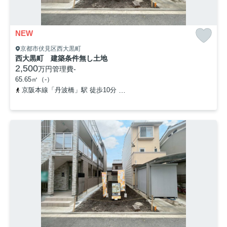
NEW
京都市伏見区西大黒町
西大黒町 建築条件無し土地
2,500
万円
管理費
-
65.65㎡（-）
京阪本線「丹波橋」駅 徒歩10分
近鉄京都線「伏見」駅 徒歩12分