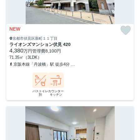
NEW
京都市伏見区新町１１丁目
ライオンズマンション伏見 420
4,380
万円
管理費
8,100円
71.35㎡（3LDK）
京阪本線「丹波橋」駅 徒歩4分
近鉄京都線「近鉄丹波橋」駅 徒歩6
バストイレ
カウンター
別
キッチン