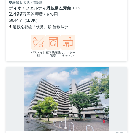
京都市伏見区舞台町
ディオ・フェルティ丹波橋左芳館 113
2,499
万円
管理費
7,670円
68.44㎡（3LDK）
近鉄京都線「伏見」駅 徒歩14分
京阪本線「丹波橋」駅 徒歩16分
バストイレ
室内洗濯機
カウンター
別
置場
キッチン