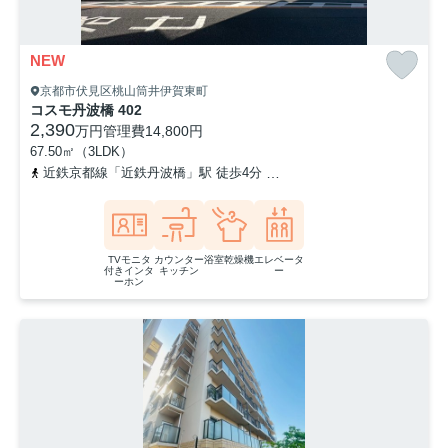
NEW
京都市伏見区桃山筒井伊賀東町
コスモ丹波橋 402
2,390
万円
管理費
14,800円
67.50㎡（3LDK）
近鉄京都線「近鉄丹波橋」駅 徒歩4分
京阪本線「丹波橋」駅 徒歩5
TVモニタ
カウンター
浴室乾燥機
エレベータ
付きインタ
キッチン
ー
ーホン