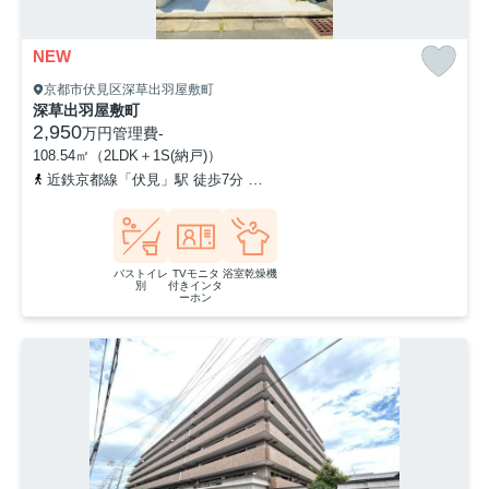
NEW
京都市伏見区深草出羽屋敷町
深草出羽屋敷町
2,950
万円
管理費
-
108.54㎡（2LDK＋1S(納戸)）
近鉄京都線「伏見」駅 徒歩7分
京阪本線「墨染」駅 徒歩7分
近鉄
バストイレ
TVモニタ
浴室乾燥機
別
付きインタ
ーホン