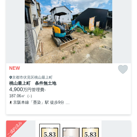
NEW
京都市伏見区桃山最上町
桃山最上町 条件無土地
4,900
万円
管理費
-
187.06㎡（-）
京阪本線「墨染」駅 徒歩9分
近鉄京都線「近鉄丹波橋」駅 徒歩11
ご成約済み