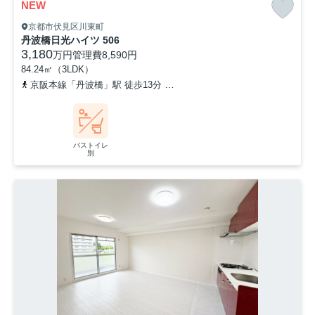
NEW
京都市伏見区川東町
丹波橋日光ハイツ 506
3,180
万円
管理費
8,590円
84.24㎡（3LDK）
京阪本線「丹波橋」駅 徒歩13分
近鉄京都線「近鉄丹波橋」駅 徒歩
バストイレ
別