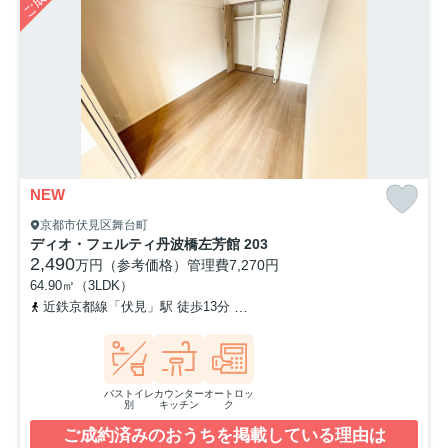
NEW
京都市伏見区舞台町
ディオ・フェルティ丹波橋左芳館 203
2,490
万円（参考価格）
管理費
7,270円
64.90㎡（3LDK）
近鉄京都線「伏見」駅 徒歩13分
京阪本線「丹波橋」駅 徒歩14分
バストイレ
カウンター
オートロッ
別
キッチン
ク
ご成約済みのおうちを掲載している理由は