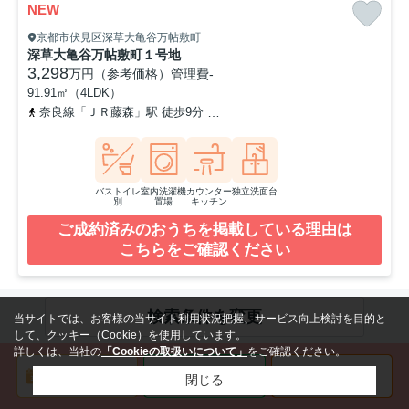
NEW
京都市伏見区深草大亀谷万帖敷町
深草大亀谷万帖敷町１号地
3,298
万円（参考価格）
管理費
-
91.91㎡（4LDK）
奈良線「ＪＲ藤森」駅 徒歩9分
京阪本線「墨染」駅 徒歩15分
近
バストイレ
室内洗濯機
カウンター
独立洗面台
別
置場
キッチン
ご成約済みのおうちを掲載している理由は
こちらをご確認ください
検索条件を変更
1
2
3
当サイトでは、お客様の当サイト利用状況把握、サービス向上検討を目的と
して、クッキー（Cookie）を使用しています。
詳しくは、当社の
「Cookieの取扱いについて」
をご確認ください。
閉じる