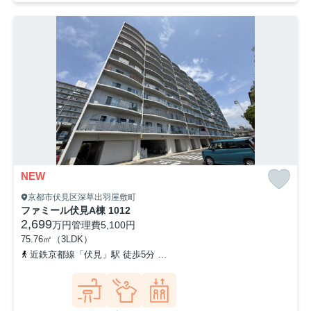
NEW
京都市伏見区深草出羽屋敷町
ファミール伏見A棟 1012
2,699
万円
管理費
5,100円
75.76㎡（3LDK）
近鉄京都線「伏見」駅 徒歩5分
京阪本線「墨染」駅 徒歩10分
近