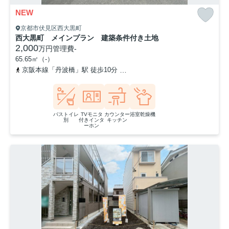
NEW
京都市伏見区西大黒町
西大黒町 メインプラン 建築条件付き土地
2,000
万円
管理費
-
65.65㎡（-）
京阪本線「丹波橋」駅 徒歩10分
近鉄京都線「伏見」駅 徒歩12分
バストイレ
TVモニタ
カウンター
浴室乾燥機
別
付きインタ
キッチン
ーホン