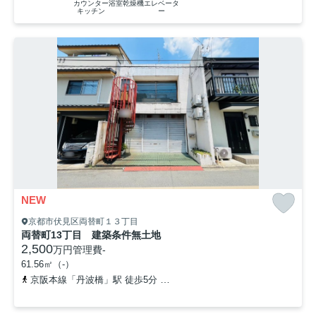
カウンター
浴室乾燥機
エレベータ
キッチン
ー
NEW
京都市伏見区両替町１３丁目
両替町13丁目 建築条件無土地
2,500
万円
管理費
-
61.56㎡（-）
京阪本線「丹波橋」駅 徒歩5分
近鉄京都線「近鉄丹波橋」駅 徒歩8