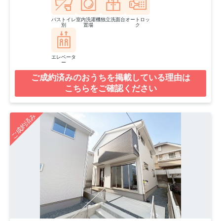
バストイレ
室内洗濯機
独立洗面台
オートロッ
別
置場
ク
エレベータ
ー
ご成約済みのおうちを掲載している理由は
こちらをご確認ください
ご成約済み