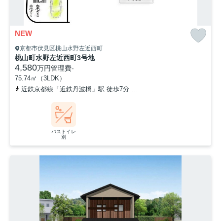
NEW
京都市伏見区桃山水野左近西町
桃山町水野左近西町3号地
4,580
万円
管理費
-
75.74㎡（3LDK）
近鉄京都線「近鉄丹波橋」駅 徒歩7分
近鉄京都線「伏見」駅 徒歩8
バストイレ
別