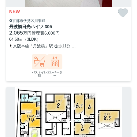
NEW
京都市伏見区川東町
丹波橋日光ハイツ 305
2,065
万円
管理費
6,600円
64.68㎡（3LDK）
京阪本線「丹波橋」駅 徒歩11分
近鉄京都線「近鉄丹波橋」駅 徒歩
バストイレ
エレベータ
別
ー