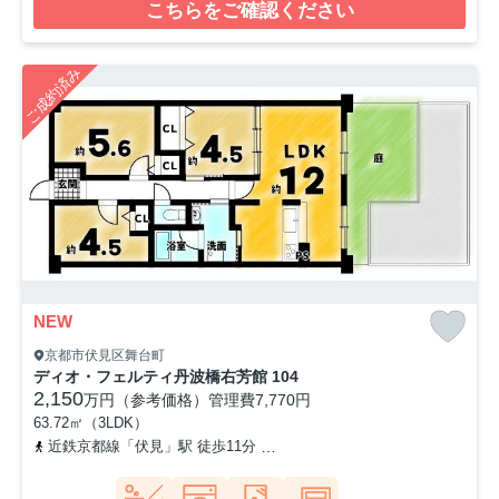
こちらをご確認ください
ご成約済み
NEW
京都市伏見区舞台町
ディオ・フェルティ丹波橋右芳館 104
2,150
万円（参考価格）
管理費
7,770円
63.72㎡（3LDK）
近鉄京都線「伏見」駅 徒歩11分
京阪本線「丹波橋」駅 徒歩17分