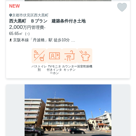
NEW
京都市伏見区西大黒町
西大黒町 Ｂプラン 建築条件付き土地
2,000
万円
管理費
-
65.65㎡（-）
京阪本線「丹波橋」駅 徒歩10分
近鉄京都線「伏見」駅 徒歩12分
バストイレ
TVモニタ
カウンター
浴室乾燥機
別
付きインタ
キッチン
ーホン