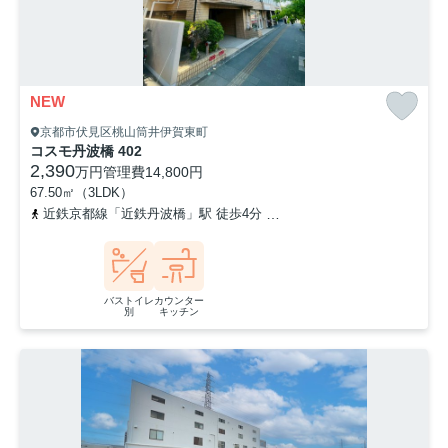
NEW
京都市伏見区桃山筒井伊賀東町
コスモ丹波橋 402
2,390
万円
管理費
14,800円
67.50㎡（3LDK）
近鉄京都線「近鉄丹波橋」駅 徒歩4分
京阪本線「丹波橋」駅 徒歩4
バストイレ
カウンター
別
キッチン