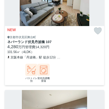
NEW
京都市伏見区舞台町
ネバーランド伏見丹波橋 107
4,280
万円
管理費
14,320円
101.56㎡（4LDK）
京阪本線「丹波橋」駅 徒歩12分
近鉄京都線「伏見」駅 徒歩14分
バストイレ
室内洗濯機
別
置場