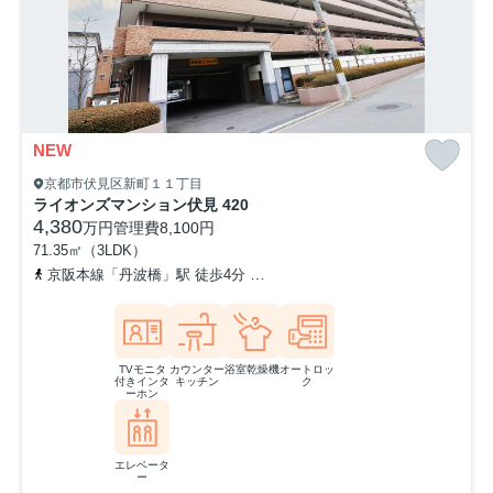
NEW
京都市伏見区新町１１丁目
ライオンズマンション伏見 420
4,380
万円
管理費
8,100円
71.35㎡（3LDK）
京阪本線「丹波橋」駅 徒歩4分
近鉄京都線「近鉄丹波橋」駅 徒歩6
TVモニタ
カウンター
浴室乾燥機
オートロッ
付きインタ
キッチン
ク
ーホン
エレベータ
ー