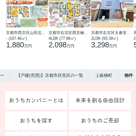
京都市西京区山田北山田町
京都市右京区西京極中沢町
京都市右京区太秦安井藤ノ木町
- (107.46㎡)
4LDK (77.88㎡)
2LDK (93.39㎡)
1,880
2,098
3,298
万円
万円
万円
ー
【戸建(売買)】京都市伏見区の一覧
上板橋町
物件