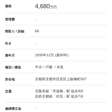
4,680
価格
万円
-
管理費
6K
間取り / 詳細
-
向き
1935年12月 (築90年)
築年月
中古一戸建 / 木造
種別 / 構造
京都府
京都市伏見区
上板橋町
507
所在地
京阪本線
「
丹波橋
」駅 徒歩9分
交通
近鉄京都線
「
伏見
」駅 徒歩7分
-
修繕積立金