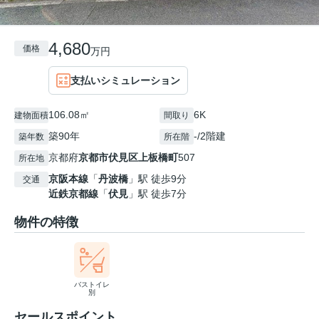
4,680
価格
万円
支払いシミュレーション
106.08㎡
6K
建物面積
間取り
築90年
-/2階建
築年数
所在階
京都府
京都市伏見区
上板橋町
507
所在地
京阪本線
「
丹波橋
」駅 徒歩9分
交通
近鉄京都線
「
伏見
」駅 徒歩7分
物件の特徴
バストイレ
別
セールスポイント