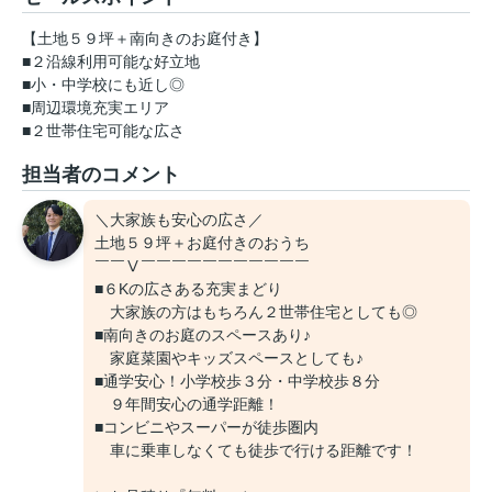
【土地５９坪＋南向きのお庭付き】
■２沿線利用可能な好立地
■小・中学校にも近し◎
■周辺環境充実エリア
■２世帯住宅可能な広さ
担当者のコメント
＼大家族も安心の広さ／
土地５９坪＋お庭付きのおうち
￣￣Ⅴ￣￣￣￣￣￣￣￣￣￣￣
■６Kの広さある充実まどり
大家族の方はもちろん２世帯住宅としても◎
■南向きのお庭のスペースあり♪
家庭菜園やキッズスペースとしても♪
■通学安心！小学校歩３分・中学校歩８分
９年間安心の通学距離！
■コンビニやスーパーが徒歩圏内
車に乗車しなくても徒歩で行ける距離です！