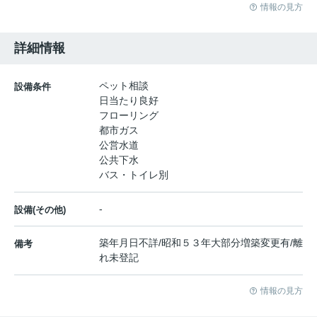
情報の見方
詳細情報
ペット相談
設備条件
日当たり良好
フローリング
都市ガス
公営水道
公共下水
バス・トイレ別
-
設備(その他)
築年月日不詳/昭和５３年大部分増築変更有/離
備考
れ未登記
情報の見方