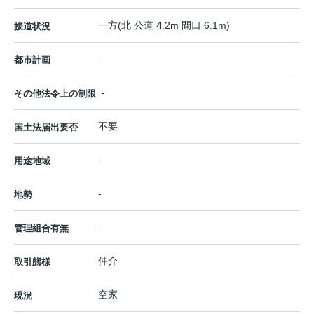
一方(北 公道 4.2m 間口 6.1m)
接道状況
-
都市計画
-
その他法令上の制限
不要
国土法届出要否
-
用途地域
-
地勢
-
管理組合有無
仲介
取引態様
空家
現況