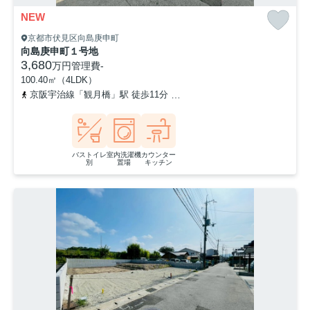
NEW
京都市伏見区向島庚申町
向島庚申町１号地
3,680
万円
管理費
-
100.40㎡（4LDK）
京阪宇治線「観月橋」駅 徒歩11分
奈良線「桃山」駅 徒歩20分
バストイレ
室内洗濯機
カウンター
別
置場
キッチン