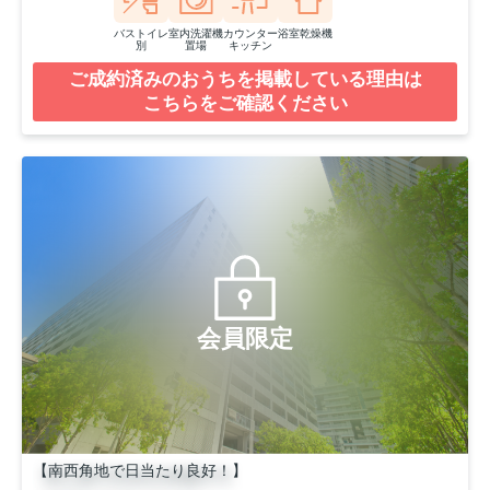
バストイレ
室内洗濯機
カウンター
浴室乾燥機
別
置場
キッチン
ご成約済みのおうちを掲載している理由は
こちらをご確認ください
会員限定
【南西角地で日当たり良好！】