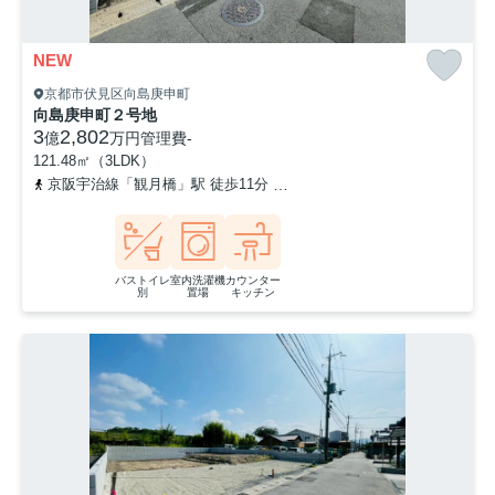
NEW
京都市伏見区向島庚申町
向島庚申町２号地
3
2,802
億
万円
管理費
-
121.48㎡（3LDK）
京阪宇治線「観月橋」駅 徒歩11分
奈良線「桃山」駅 徒歩20分
バストイレ
室内洗濯機
カウンター
別
置場
キッチン