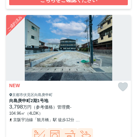
こちらをご確認ください
ご成約済み
NEW
京都市伏見区向島庚申町
向島庚申町2期1号地
3,798
万円（参考価格）
管理費
-
104.96㎡（4LDK）
京阪宇治線「観月橋」駅 徒歩12分
奈良線「桃山」駅 徒歩21分