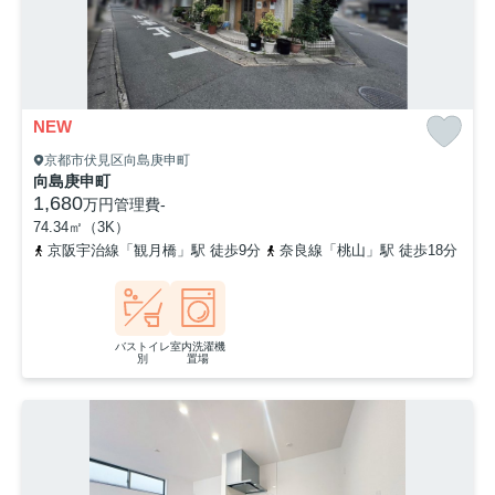
NEW
京都市伏見区向島庚申町
向島庚申町
1,680
万円
管理費
-
74.34㎡（3K）
京阪宇治線「観月橋」駅 徒歩9分
奈良線「桃山」駅 徒歩18分
バストイレ
室内洗濯機
別
置場