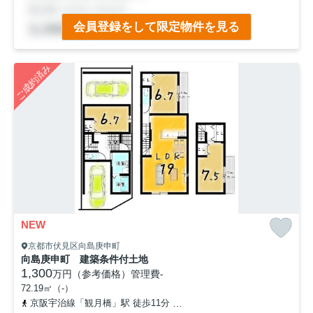
■京阪「観月橋」駅徒歩８分！
会員登録をして限定物件を見る
■角地につき日当たり＆通風良好♪
■間取り充実の６ＬＤＫ！
■新築用地としても！建物プラン作成いたします♪
ご成約済み
NEW
京都市伏見区向島庚申町
向島庚申町 建築条件付土地
1,300
万円（参考価格）
管理費
-
72.19㎡（-）
京阪宇治線「観月橋」駅 徒歩11分
奈良線「桃山」駅 徒歩21分