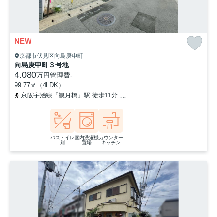
NEW
京都市伏見区向島庚申町
向島庚申町３号地
4,080
万円
管理費
-
99.77㎡（4LDK）
京阪宇治線「観月橋」駅 徒歩11分
奈良線「桃山」駅 徒歩20分
バストイレ
室内洗濯機
カウンター
別
置場
キッチン