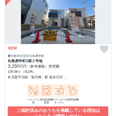
NEW
京都市伏見区向島庚申町
向島庚申町2期２号地
3,250
万円（参考価格）
管理費
-
104.96㎡（4LDK）
京阪宇治線「観月橋」駅 徒歩12分
奈良線「桃山」駅 徒歩21分
バストイレ
室内洗濯機
カウンター
浴室乾燥機
別
置場
キッチン
ご成約済みのおうちを掲載している理由は