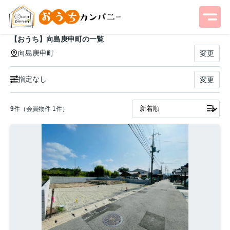
【おうち】向島庚申町の一覧
向島庚申町
変更
指定なし
変更
9
件（会員物件 1件）