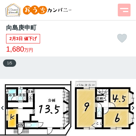
向島庚申町
2月3日 値下げ
1,680
万円
1
/
5