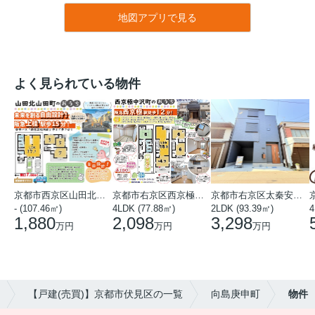
地図アプリで見る
よく見られている物件
京都市西京区山田北山田町
京都市右京区西京極中沢町
京都市右京区太秦安井藤ノ木町
- (107.46㎡)
4LDK (77.88㎡)
2LDK (93.39㎡)
4
1,880
2,098
3,298
万円
万円
万円
【戸建(売買)】京都市伏見区の一覧
向島庚申町
物件