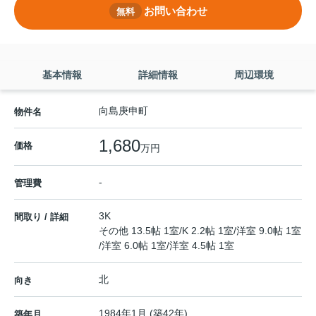
お問い合わせ
無料
基本情報
詳細情報
周辺環境
向島庚申町
物件名
1,680
価格
万円
-
管理費
3K
間取り / 詳細
その他 13.5帖 1室
/
K 2.2帖 1室
/
洋室 9.0帖 1室
/
洋室 6.0帖 1室
/
洋室 4.5帖 1室
北
向き
1984年1月 (築42年)
築年月