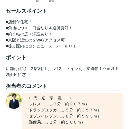
別
置場
セールスポイント
■店舗付住宅！
■角地につき、日当たり＆通風良好！
■約９帖の広々洋室あり！
■京阪と近鉄の２WAYアクセス可
■徒歩圏内にコンビニ・スーパーあり！
ポイント
店舗付住宅
２駅利用可
バス
トイレ別
接道幅１０ｍ以上
洗面所に窓
担当者のコメント
□□ 周 辺 環 境 □□
・フレスコ…歩３分（約２０７ｍ）
・ドラッグユタカ…歩５分（約３５７ｍ）
・セブンイレブン…歩８分（約５９３ｍ）
・郵便局…歩２分（約１６０ｍ）