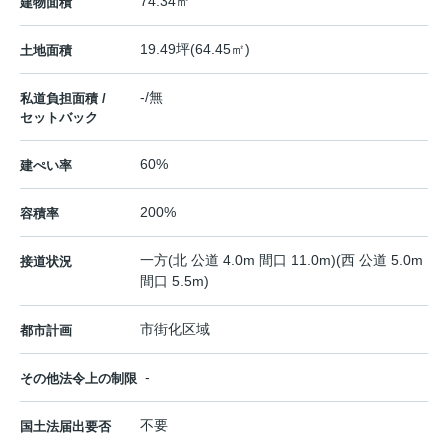
74.34㎡
建物面積
19.49坪(64.45㎡)
土地面積
-/無
私道負担面積 /
セットバック
60%
建ぺい率
200%
容積率
一方(北 公道 4.0m 間口 11.0m)(西 公道 5.0m
接道状況
間口 5.5m)
市街化区域
都市計画
-
その他法令上の制限
不要
国土法届出要否