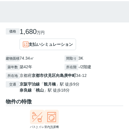
1,680
価格
万円
支払いシミュレーション
74.34㎡
3K
建物面積
間取り
築42年
-/2階建
築年数
所在階
京都府
京都市伏見区
向島庚申町
34-12
所在地
京阪宇治線
「
観月橋
」駅 徒歩9分
交通
奈良線
「
桃山
」駅 徒歩18分
物件の特徴
バストイレ
室内洗濯機