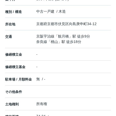
中古一戸建 / 木造
種別 / 構造
京都府
京都市伏見区
向島庚申町
34-12
所在地
京阪宇治線
「
観月橋
」駅 徒歩9分
交通
奈良線
「
桃山
」駅 徒歩18分
-
修繕積立金
-
修繕積立基金
無 / -
駐車場 / 月額料金
その他条件
所有権
土地権利