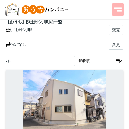
【おうち】椥辻封シ川町の一覧
椥辻封シ川町
変更
指定なし
変更
2
件