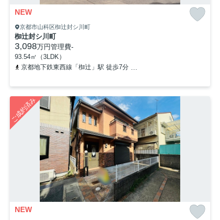
NEW
京都市山科区椥辻封シ川町
椥辻封シ川町
3,098
万円
管理費
-
93.54㎡（3LDK）
京都地下鉄東西線「椥辻」駅 徒歩7分
「椥辻橋」バス停下車 徒歩
ご成約済み
NEW