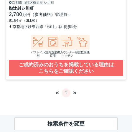
京都市山科区椥辻封シ川町
椥辻封シ川町
2,780
万円（参考価格）
管理費
-
91.94㎡（3LDK）
京都地下鉄東西線「椥辻」駅 徒歩9分
バストイレ
室内洗濯機
カウンター
浴室乾燥機
別
置場
キッチン
ご成約済みのおうちを掲載している理由は
こちらをご確認ください
1
検索条件を変更