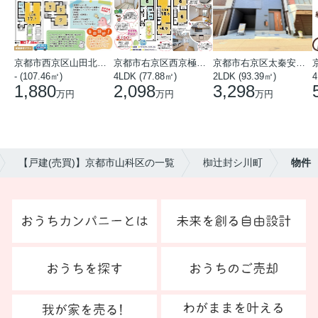
京都市西京区山田北山田町
京都市右京区西京極中沢町
京都市右京区太秦安井藤ノ木町
- (107.46㎡)
4LDK (77.88㎡)
2LDK (93.39㎡)
4
1,880
2,098
3,298
万円
万円
万円
【戸建(売買)】京都市山科区の一覧
椥辻封シ川町
物件