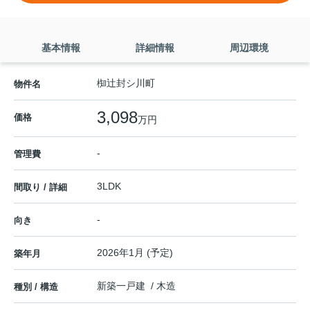
基本情報
詳細情報
周辺環境
椥辻封シ川町
物件名
3,098
価格
万円
-
管理費
3LDK
間取り / 詳細
-
向き
2026年1月 (予定)
築年月
新築一戸建 / 木造
種別 / 構造