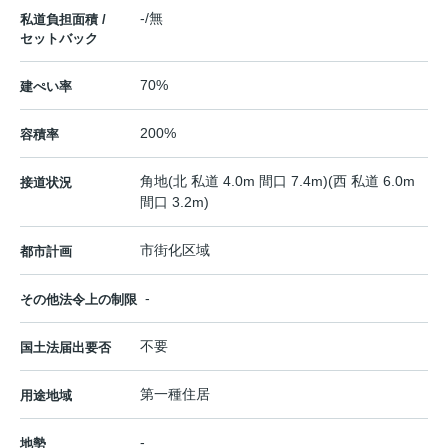
-/無
私道負担面積 /
セットバック
70%
建ぺい率
200%
容積率
角地(北 私道 4.0m 間口 7.4m)(西 私道 6.0m
接道状況
間口 3.2m)
市街化区域
都市計画
-
その他法令上の制限
不要
国土法届出要否
第一種住居
用途地域
-
地勢