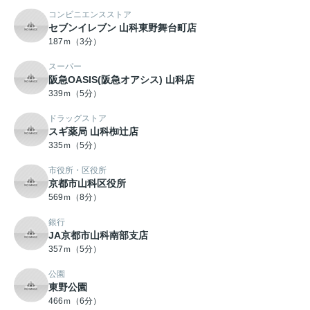
コンビニエンスストア
セブンイレブン 山科東野舞台町店
187ｍ（3分）
スーパー
阪急OASIS(阪急オアシス) 山科店
339ｍ（5分）
ドラッグストア
スギ薬局 山科椥辻店
335ｍ（5分）
市役所・区役所
京都市山科区役所
569ｍ（8分）
銀行
JA京都市山科南部支店
357ｍ（5分）
公園
東野公園
466ｍ（6分）