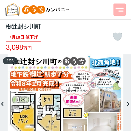
椥辻封シ川町
7月18日 値下げ
3,098
万円
1
/
23