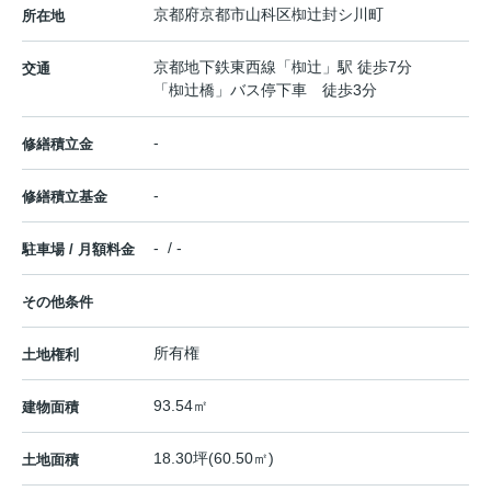
京都府
京都市山科区
椥辻封シ川町
所在地
京都地下鉄東西線
「
椥辻
」駅 徒歩7分
交通
「椥辻橋」バス停下車 徒歩3分
-
修繕積立金
-
修繕積立基金
- / -
駐車場 / 月額料金
その他条件
所有権
土地権利
93.54㎡
建物面積
18.30坪(60.50㎡)
土地面積