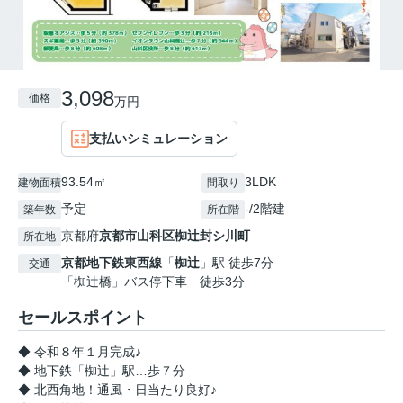
3,098
価格
万円
支払いシミュレーション
93.54㎡
3LDK
建物面積
間取り
予定
-/2階建
築年数
所在階
京都府
京都市山科区
椥辻封シ川町
所在地
京都地下鉄東西線
「
椥辻
」駅 徒歩7分
交通
「椥辻橋」バス停下車 徒歩3分
セールスポイント
◆ 令和８年１月完成♪
◆ 地下鉄「椥辻」駅…歩７分
◆ 北西角地！通風・日当たり良好♪