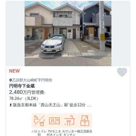
NEW
乙訓郡大山崎町字円明寺
円明寺下金蔵
2,480
万円
管理費
-
78.24㎡（3LDK）
阪急京都本線「西山天王山」駅 徒歩12分
阪急京都本線「大山崎」駅
バストイレ
TVモニタ
カウンター
独立洗面台
別
付きインタ
キッチン