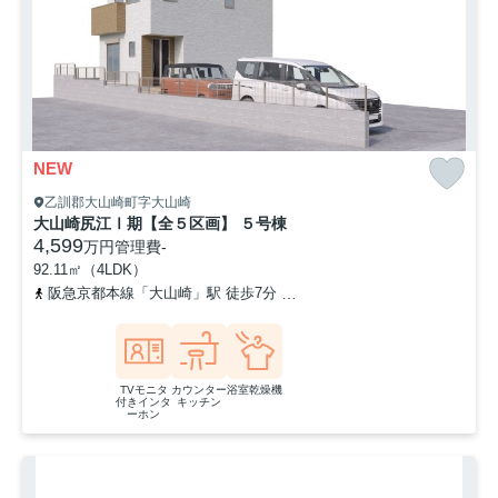
NEW
乙訓郡大山崎町字大山崎
大山崎尻江Ⅰ期【全５区画】 ５号棟
4,599
万円
管理費
-
92.11㎡（4LDK）
阪急京都本線「大山崎」駅 徒歩7分
東海道本線「山崎」駅 徒歩11
TVモニタ
カウンター
浴室乾燥機
付きインタ
キッチン
ーホン