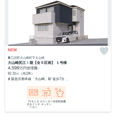
NEW
乙訓郡大山崎町字大山崎
大山崎尻江Ⅰ期【全５区画】 １号棟
4,599
万円
管理費
-
92.32㎡（4LDK）
阪急京都本線「大山崎」駅 徒歩7分
東海道本線「山崎」駅 徒歩11
TVモニタ
カウンター
浴室乾燥機
付きインタ
キッチン
ーホン