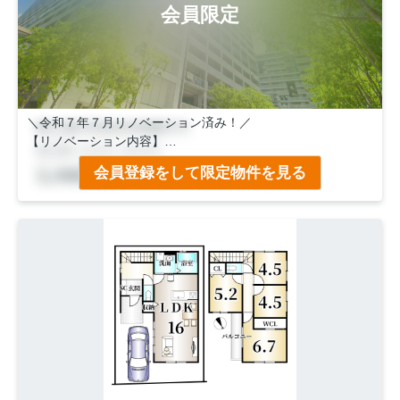
会員限定
＼令和７年７月リノベーション済み！／
【リノベーション内容】
●キッチン新調●浴室新調●洗面台新調●洗濯機パン新調●トイ
会員登録をして限定物件を見る
レ新調など
◇１BOX駐車可！◇前道約６ｍ！