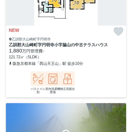
NEW
乙訓郡大山崎町字円明寺
乙訓郡大山崎町字円明寺小字脇山の中古テラスハウス
1,880
万円
管理費
-
121.72㎡（5LDK）
阪急京都本線「西山天王山」駅 徒歩10分
バストイレ
室内洗濯機
独立洗面台
別
置場