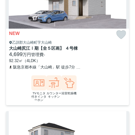
NEW
乙訓郡大山崎町字大山崎
大山崎尻江Ⅰ期【全５区画】 ４号棟
4,699
万円
管理費
-
92.32㎡（4LDK）
阪急京都本線「大山崎」駅 徒歩7分
東海道本線「山崎」駅 徒歩11
TVモニタ
カウンター
浴室乾燥機
付きインタ
キッチン
ーホン