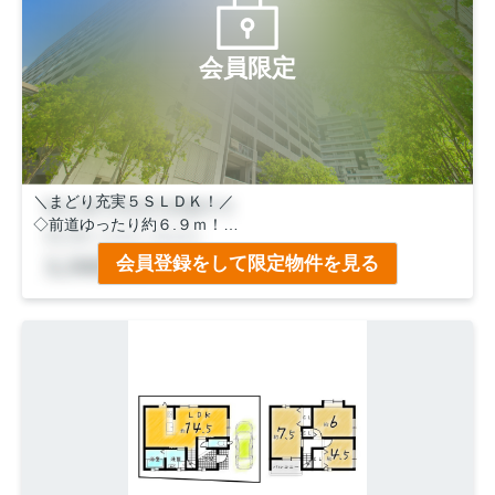
会員限定
＼まどり充実５ＳＬＤＫ！／
◇前道ゆったり約６.９ｍ！
◇駐車２台可！(車種により変動あり)
会員登録をして限定物件を見る
◇建替え用地としてもご検討いただけます！