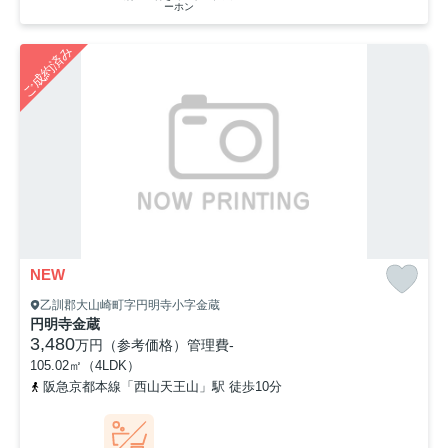
ーホン
ご成約済み
NEW
乙訓郡大山崎町字円明寺小字金蔵
円明寺金蔵
3,480
万円（参考価格）
管理費
-
105.02㎡（4LDK）
阪急京都本線「西山天王山」駅 徒歩10分