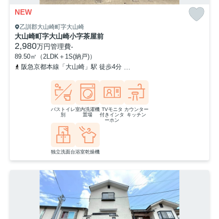
NEW
乙訓郡大山崎町字大山崎
大山崎町字大山崎小字茶屋前
2,980
万円
管理費
-
89.50㎡（2LDK＋1S(納戸)）
阪急京都本線「大山崎」駅 徒歩4分
東海道本線「山崎」駅 徒歩7分
バストイレ
室内洗濯機
TVモニタ
カウンター
別
置場
付きインタ
キッチン
ーホン
独立洗面台
浴室乾燥機