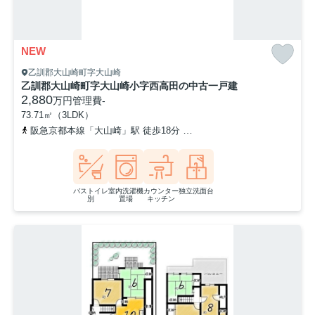
NEW
乙訓郡大山崎町字大山崎
乙訓郡大山崎町字大山崎小字西高田の中古一戸建
2,880
万円
管理費
-
73.71㎡（3LDK）
阪急京都本線「大山崎」駅 徒歩18分
東海道本線「山崎」駅 徒歩2
バストイレ
室内洗濯機
カウンター
独立洗面台
別
置場
キッチン