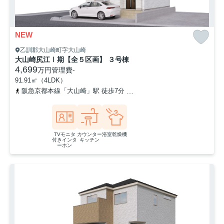
NEW
乙訓郡大山崎町字大山崎
大山崎尻江Ⅰ期【全５区画】 ３号棟
4,699
万円
管理費
-
91.91㎡（4LDK）
阪急京都本線「大山崎」駅 徒歩7分
東海道本線「山崎」駅 徒歩11
TVモニタ
カウンター
浴室乾燥機
付きインタ
キッチン
ーホン