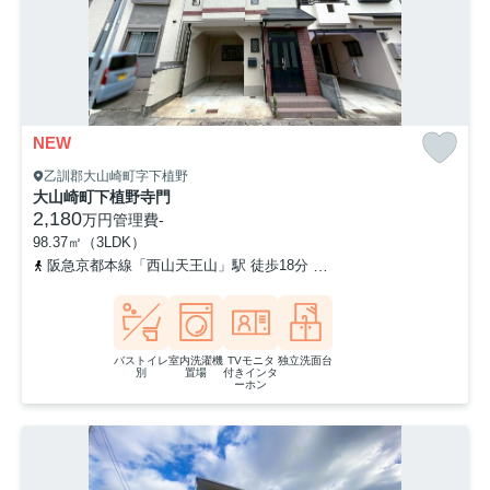
NEW
乙訓郡大山崎町字下植野
大山崎町下植野寺門
2,180
万円
管理費
-
98.37㎡（3LDK）
阪急京都本線「西山天王山」駅 徒歩18分
東海道本線「長岡京」駅 バ
バストイレ
室内洗濯機
TVモニタ
独立洗面台
別
置場
付きインタ
ーホン