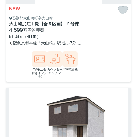
NEW
乙訓郡大山崎町字大山崎
大山崎尻江Ⅰ期【全５区画】 ２号棟
4,599
万円
管理費
-
91.08㎡（4LDK）
阪急京都本線「大山崎」駅 徒歩7分
東海道本線「山崎」駅 徒歩11
TVモニタ
カウンター
浴室乾燥機
付きインタ
キッチン
ーホン