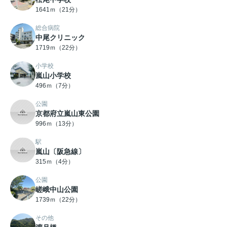
1641ｍ（21分）
総合病院
中尾クリニック
1719ｍ（22分）
小学校
嵐山小学校
496ｍ（7分）
公園
京都府立嵐山東公園
996ｍ（13分）
駅
嵐山〔阪急線〕
315ｍ（4分）
公園
嵯峨中山公園
1739ｍ（22分）
その他