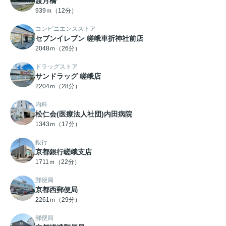
渡月橋
939ｍ（12分）
コンビニエンスストア
セブンイレブン 嵯峨車折神社前店
2048ｍ（26分）
ドラッグストア
サンドラッグ 嵯峨店
2204ｍ（28分）
内科
松仁会(医療法人社団)内田病院
1343ｍ（17分）
銀行
京都銀行嵯峨支店
1711ｍ（22分）
郵便局
京都西郵便局
2261ｍ（29分）
郵便局