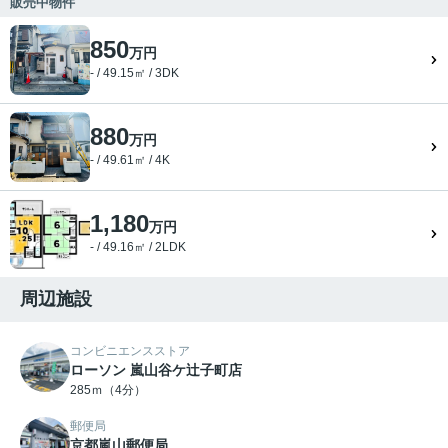
販売中物件
850
万円
- / 49.15㎡ / 3DK
880
万円
- / 49.61㎡ / 4K
1,180
万円
- / 49.16㎡ / 2LDK
周辺施設
コンビニエンスストア
ローソン 嵐山谷ケ辻子町店
285ｍ（4分）
郵便局
京都嵐山郵便局