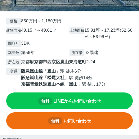
850万円～1,180万円
価格
49.15㎡～49.61㎡
15.91坪～17.23坪(52.60
建物面積
土地面積
㎡～56.99㎡)
3DK
間取り
築58年
-/2階建
築年数
所在階
京都府
京都市西京区
嵐山東海道町
2-24
所在地
阪急嵐山線
「
嵐山
」駅 徒歩6分
交通
阪急嵐山線
「
松尾大社
」駅 徒歩14分
京福電気鉄道嵐山本線
「
嵐山
」駅 徒歩17分
LINEからお問い合わせ
無料
お問い合わせ
無料