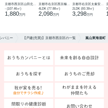
京都市西京区山田北山田町
京都市右京区西京極中沢町
京都市右京区太秦安井藤ノ木町
- (107.46㎡)
4LDK (77.88㎡)
2LDK (93.39㎡)
3
1,880
2,098
3,298
万円
万円
万円
ンパニー
【戸建(売買)】京都市西京区の一覧
嵐山東海道町