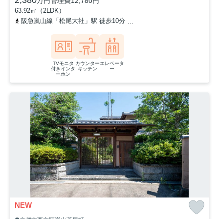
万円
管理費
12,780円
63.92㎡（2LDK）
阪急嵐山線「松尾大社」駅 徒歩10分
阪急嵐山線「嵐山」駅 徒歩1
TVモニタ
カウンター
エレベータ
付きインタ
キッチン
ー
ーホン
NEW