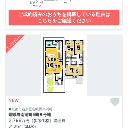
付きインタ
ー
ーホン
ご成約済みのおうちを掲載している理由は
こちらをご確認ください
ご成約済み
NEW
京都市右京区嵯峨野南浦町
嵯峨野南浦町5期８号地
2,798
万円（参考価格）
管理費
-
84.04㎡（1LDK）