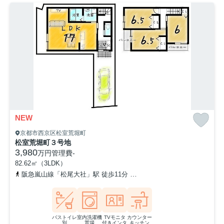
NEW
京都市西京区松室荒堀町
松室荒堀町３号地
3,980
万円
管理費
-
82.62㎡（3LDK）
阪急嵐山線「松尾大社」駅 徒歩11分
阪急嵐山線「上桂」駅 徒歩1
バストイレ
室内洗濯機
TVモニタ
カウンター
別
置場
付きインタ
キッチン