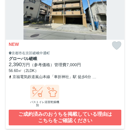
NEW
京都市右京区嵯峨中通町
グローバル嵯峨
2,390
万円（参考価格）
管理費
7,000円
56.60㎡（2LDK）
京福電気鉄道嵐山本線「車折神社」駅 徒歩6分
山陰本線「嵯峨嵐山
バストイレ
浴室乾燥機
別
ご成約済みのおうちを掲載している理由は
こちらをご確認ください