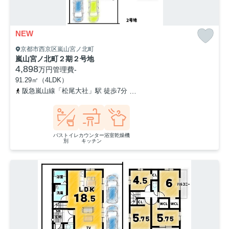
NEW
京都市西京区嵐山宮ノ北町
嵐山宮ノ北町２期２号地
4,898
万円
管理費
-
91.29㎡（4LDK）
阪急嵐山線「松尾大社」駅 徒歩7分
阪急嵐山線「嵐山」駅 徒歩16
バストイレ
カウンター
浴室乾燥機
別
キッチン