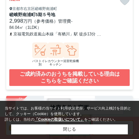
京都市右京区嵯峨野南浦町
嵯峨野南浦町5期５号地
2,998
万円（参考価格）
管理費
-
84.04㎡（1LDK）
京福電気鉄道嵐山本線「有栖川」駅 徒歩13分
阪急嵐山線「松尾大社
バストイレ
カウンター
浴室乾燥機
別
キッチン
ご成約済みのおうちを掲載している理由は
こちらをご確認ください
ご成約済み
検索条件を変更
当サイトでは、お客様の当サイト利用状況把握、サービス向上検討を目的と
して、クッキー（Cookie）を使用しています。
詳しくは、当社の
「Cookieの取扱いについて」
をご確認ください。
閉じる