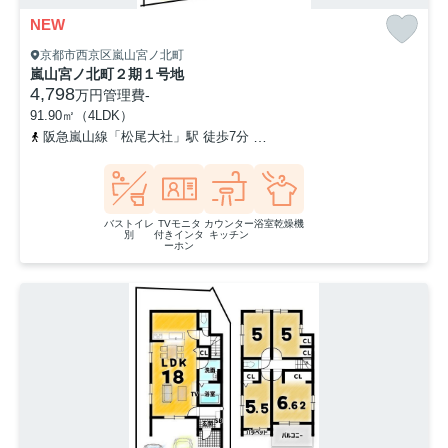
NEW
京都市西京区嵐山宮ノ北町
嵐山宮ノ北町２期１号地
4,798
万円
管理費
-
91.90㎡（4LDK）
阪急嵐山線「松尾大社」駅 徒歩7分
阪急嵐山線「嵐山」駅 徒歩16
バストイレ
TVモニタ
カウンター
浴室乾燥機
別
付きインタ
キッチン
ーホン