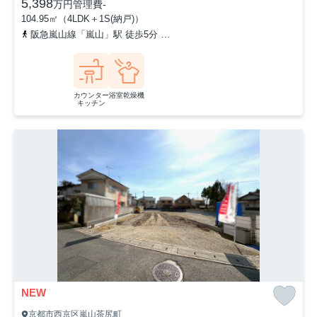
5,398
万円
管理費
-
104.95㎡（4LDK＋1S(納戸)）
阪急嵐山線「嵐山」駅 徒歩5分
京福電気鉄道嵐山本線「鹿王院」駅 
カウンター
浴室乾燥機
キッチン
NEW
京都市西京区嵐山茶尻町