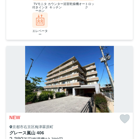
TVモニタ
カウンター
浴室乾燥機
オートロッ
付きインタ
キッチン
ク
ーホン
エレベータ
ー
NEW
京都市右京区梅津罧原町
グレース嵐山 406
2,380