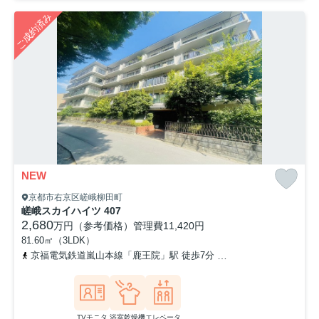
ご成約済み
NEW
京都市右京区嵯峨柳田町
嵯峨スカイハイツ 407
2,680
万円（参考価格）
管理費
11,420円
81.60㎡（3LDK）
京福電気鉄道嵐山本線「鹿王院」駅 徒歩7分
阪急嵐山線「嵐山」駅 
TVモニタ
浴室乾燥機
エレベータ