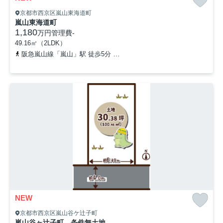
京都市西京区嵐山東海道町
嵐山東海道町
1,180
万円
管理費
-
49.16㎡（2LDK）
阪急嵐山線「嵐山」駅 徒歩5分
阪急嵐山線「松尾大社」駅 徒歩13
NEW
京都市西京区嵐山谷ケ辻子町
嵐山谷ヶ辻子町 条件無土地