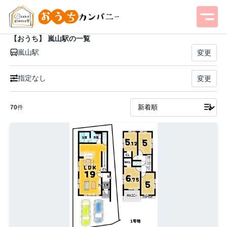
【おうち】 嵐山駅の一覧
嵐山駅
変更
指定なし
変更
70
件