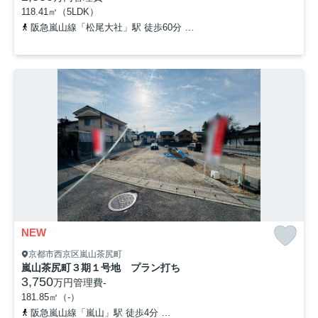
118.41㎡（5LDK）
阪急嵐山線「松尾大社」駅 徒歩60分
阪急嵐山線「嵐山」駅 徒歩9
NEW
京都市西京区嵐山茶尻町
嵐山茶尻町３期１号地 プラン打ち
3,750
万円
管理費
-
181.85㎡（-）
阪急嵐山線「嵐山」駅 徒歩4分
京福電気鉄道嵐山本線「嵐山」駅 徒