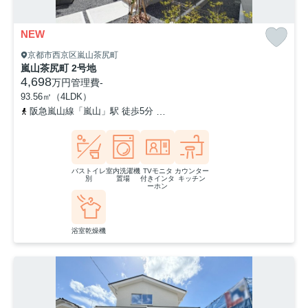
NEW
京都市西京区嵐山茶尻町
嵐山茶尻町 2号地
4,698
万円
管理費
-
93.56㎡（4LDK）
阪急嵐山線「嵐山」駅 徒歩5分
京福電気鉄道嵐山本線「嵐山」駅 徒
バストイレ
室内洗濯機
TVモニタ
カウンター
別
置場
付きインタ
キッチン
ーホン
浴室乾燥機