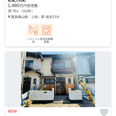
松尾万石町
1,980
万円
管理費
-
38.70㎡（1LDK）
阪急嵐山線「上桂」駅 徒歩11分
阪急嵐山線「松尾大社」駅 徒歩1
バストイレ
室内洗濯機
別
置場
NEW