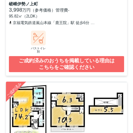
嵯峨伊勢ノ上町
3,998
万円（参考価格）
管理費
-
95.82㎡（2LDK）
京福電気鉄道嵐山本線「鹿王院」駅 徒歩6分
山陰本線「嵯峨嵐山」
バストイレ
別
ご成約済みのおうちを掲載している理由は
こちらをご確認ください
ご成約済み