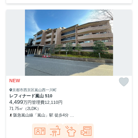
NEW
京都市西京区嵐山西一川町
レフィナード嵐山 510
4,499
万円
管理費
12,110円
71.75㎡（2LDK）
阪急嵐山線「嵐山」駅 徒歩4分
京福電気鉄道嵐山本線「嵐山」駅 