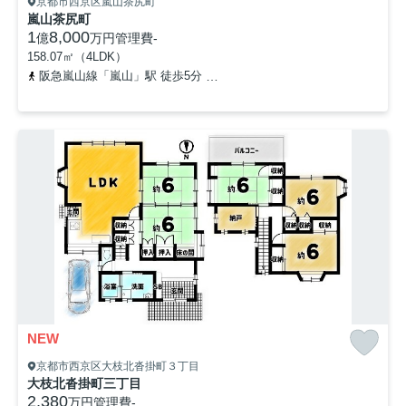
京都市西京区嵐山茶尻町
嵐山茶尻町
1
8,000
億
万円
管理費
-
158.07㎡（4LDK）
阪急嵐山線「嵐山」駅 徒歩5分
京福電気鉄道嵐山本線「嵐山」駅 徒
NEW
京都市西京区大枝北沓掛町３丁目
大枝北沓掛町三丁目
2,380
万円
管理費
-