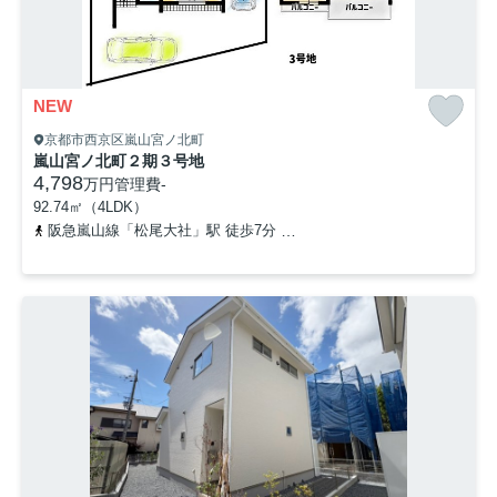
NEW
京都市西京区嵐山宮ノ北町
嵐山宮ノ北町２期３号地
4,798
万円
管理費
-
92.74㎡（4LDK）
阪急嵐山線「松尾大社」駅 徒歩7分
阪急嵐山線「嵐山」駅 徒歩16