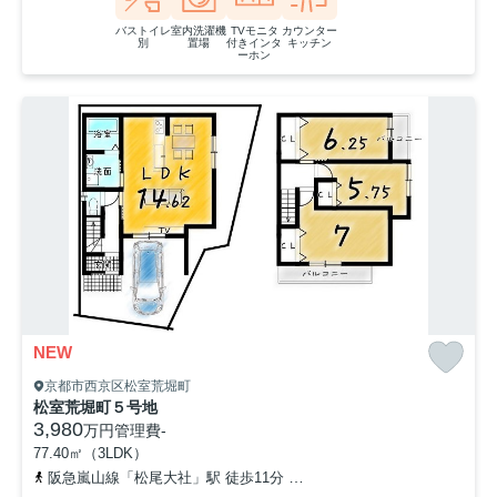
バストイレ
室内洗濯機
TVモニタ
カウンター
別
置場
付きインタ
キッチン
ーホン
NEW
京都市西京区松室荒堀町
松室荒堀町５号地
3,980
万円
管理費
-
77.40㎡（3LDK）
阪急嵐山線「松尾大社」駅 徒歩11分
阪急嵐山線「上桂」駅 徒歩1