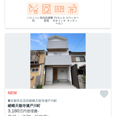
バストイレ
室内洗濯機
TVモニタ
カウンター
別
置場
付きインタ
キッチン
ーホン
NEW
京都市右京区嵯峨天龍寺瀬戸川町
嵯峨天龍寺瀬戸川町
3,180
万円
管理費
-