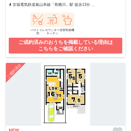
京福電気鉄道嵐山本線「有栖川」駅 徒歩13分
阪急嵐山線「松尾大社
バストイレ
カウンター
浴室乾燥機
別
キッチン
ご成約済みのおうちを掲載している理由は
こちらをご確認ください
ご成約済み
NEW