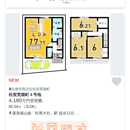
ーホン
NEW
京都市西京区松室荒堀町
松室荒堀町４号地
4,180
万円
管理費
-
85.04㎡（3LDK）
阪急嵐山線「松尾大社」駅 徒歩11分
阪急嵐山線「上桂」駅 徒歩1