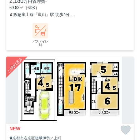
2,180
万円
管理費
-
69.83㎡（6DK）
阪急嵐山線「嵐山」駅 徒歩4分
京福電気鉄道嵐山本線「鹿王院」駅 
バストイレ
別
ご成約済み
NEW
京都市右京区嵯峨伊勢ノ上町