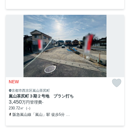
NEW
京都市西京区嵐山茶尻町
嵐山茶尻町３期２号地 プラン打ち
3,450
万円
管理費
-
230.72㎡（-）
阪急嵐山線「嵐山」駅 徒歩5分
京福電気鉄道嵐山本線「嵐山」駅 徒