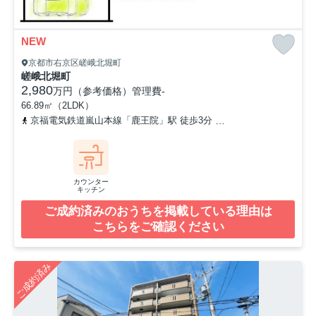
NEW
京都市右京区嵯峨北堀町
嵯峨北堀町
2,980
万円（参考価格）
管理費
-
66.89㎡（2LDK）
京福電気鉄道嵐山本線「鹿王院」駅 徒歩3分
山陰本線「嵯峨嵐山」
カウンター
キッチン
ご成約済みのおうちを掲載している理由は
こちらをご確認ください
ご成約済み