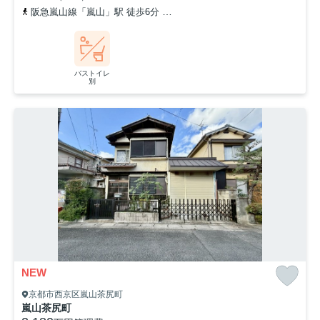
阪急嵐山線「嵐山」駅 徒歩6分
阪急嵐山線「松尾大社」駅 徒歩14
バストイレ
別
NEW
京都市西京区嵐山茶尻町
嵐山茶尻町