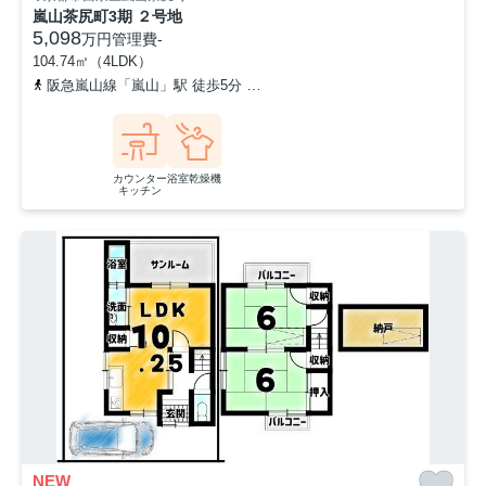
嵐山茶尻町3期 ２号地
5,098
万円
管理費
-
104.74㎡（4LDK）
阪急嵐山線「嵐山」駅 徒歩5分
京福電気鉄道嵐山本線「鹿王院」駅 
カウンター
浴室乾燥機
キッチン
NEW