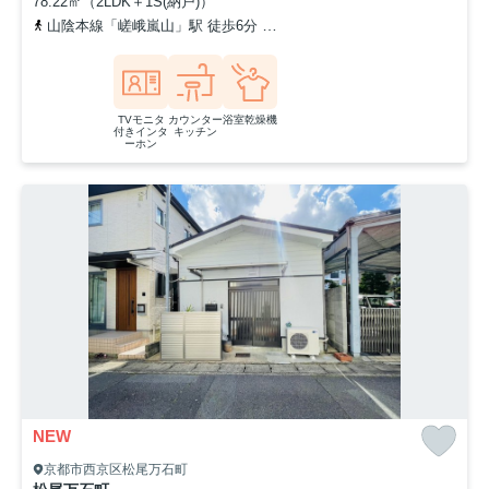
78.22㎡（2LDK＋1S(納戸)）
山陰本線「嵯峨嵐山」駅 徒歩6分
京福電気鉄道嵐山本線「嵐山」駅
TVモニタ
カウンター
浴室乾燥機
付きインタ
キッチン
ーホン
NEW
京都市西京区松尾万石町