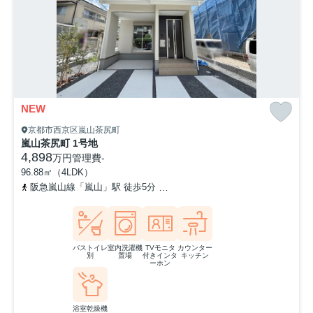
NEW
京都市西京区嵐山茶尻町
嵐山茶尻町 1号地
4,898
万円
管理費
-
96.88㎡（4LDK）
阪急嵐山線「嵐山」駅 徒歩5分
京福電気鉄道嵐山本線「嵐山」駅 徒
バストイレ
室内洗濯機
TVモニタ
カウンター
別
置場
付きインタ
キッチン
ーホン
浴室乾燥機