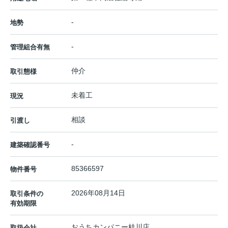
-
地勢
-
管理組合有無
仲介
取引態様
未着工
現況
相談
引渡し
-
建築確認番号
85366597
物件番号
2026年08月14日
取引条件の
有効期限
おうちカンパニー桂川店
取扱会社