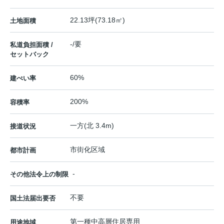
22.13坪(73.18㎡)
土地面積
-/要
私道負担面積 /
セットバック
60%
建ぺい率
200%
容積率
一方(北 3.4m)
接道状況
市街化区域
都市計画
-
その他法令上の制限
不要
国土法届出要否
第一種中高層住居専用
用途地域