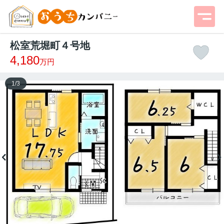
松室荒堀町４号地
4,180
万円
1
/
3