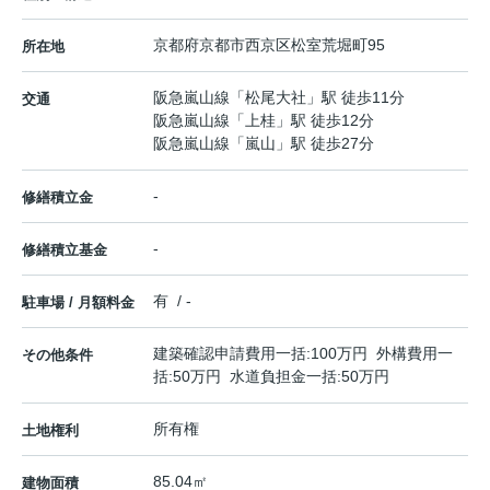
京都府
京都市西京区
松室荒堀町
95
所在地
阪急嵐山線
「
松尾大社
」駅 徒歩11分
交通
阪急嵐山線
「
上桂
」駅 徒歩12分
阪急嵐山線
「
嵐山
」駅 徒歩27分
-
修繕積立金
-
修繕積立基金
有 / -
駐車場 / 月額料金
建築確認申請費用一括:100万円 外構費用一
その他条件
括:50万円 水道負担金一括:50万円
所有権
土地権利
85.04㎡
建物面積