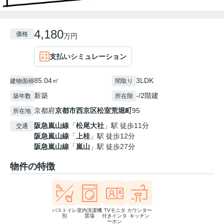
4,180
価格
万円
支払いシミュレーション
85.04㎡
3LDK
建物面積
間取り
新築
-/2階建
築年数
所在階
京都府
京都市西京区
松室荒堀町
95
所在地
阪急嵐山線
「
松尾大社
」駅 徒歩11分
交通
阪急嵐山線
「
上桂
」駅 徒歩12分
阪急嵐山線
「
嵐山
」駅 徒歩27分
物件の特徴
バストイレ
室内洗濯機
TVモニタ
カウンター
別
置場
付きインタ
キッチン
ーホン