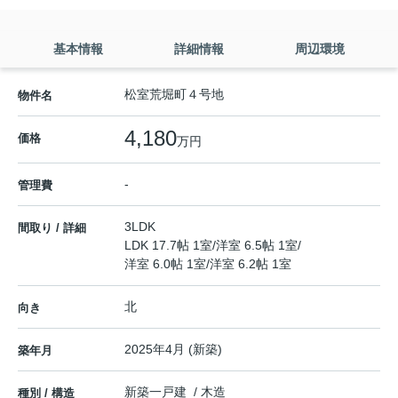
基本情報
詳細情報
周辺環境
松室荒堀町４号地
物件名
4,180
価格
万円
-
管理費
3LDK
間取り / 詳細
LDK 17.7帖 1室
/
洋室 6.5帖 1室
/
洋室 6.0帖 1室
/
洋室 6.2帖 1室
北
向き
2025年4月 (新築)
築年月
新築一戸建 / 木造
種別 / 構造