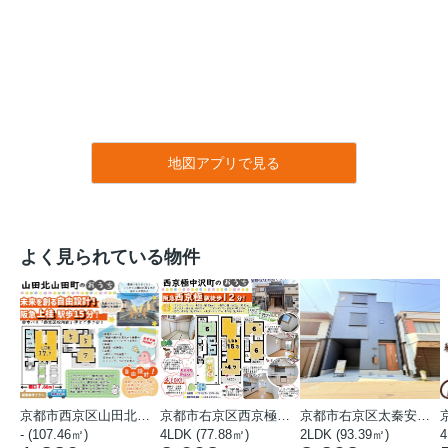
地図アプリで見る
よく見られている物件
京都市西京区山田北山田町
京都市右京区西京極中沢町
京都市右京区太秦安井藤ノ木町
- (107.46㎡)
4LDK (77.88㎡)
2LDK (93.39㎡)
4