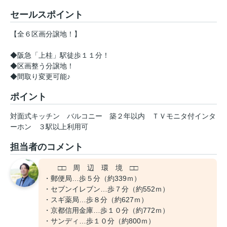
セールスポイント
【全６区画分譲地！】
◆阪急「上桂」駅徒歩１１分！
◆区画整う分譲地！
◆間取り変更可能♪
ポイント
対面式キッチン
バルコニー
築２年以内
ＴＶモニタ付インタ
ーホン
３駅以上利用可
担当者のコメント
□□ 周 辺 環 境 □□
・郵便局…歩５分（約339ｍ）
・セブンイレブン…歩７分（約552ｍ）
・スギ薬局…歩８分（約627ｍ）
・京都信用金庫…歩１０分（約772ｍ）
・サンディ…歩１０分（約800ｍ）