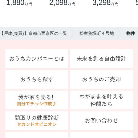
1,880
2,098
3,298
万円
万円
万円
【戸建(売買)】京都市西京区の一覧
松室荒堀町４号地
物件