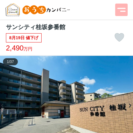
サンシティ桂坂参番館
8月19日 値下げ
2,490
万円
1
/
37