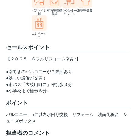
バストイレ
室内洗濯機
カウンター
浴室乾燥機
別
置場
キッチン
エレベータ
ー
セールスポイント
【２０２５．６フルリフォーム済み♪】
●南向きのバルコニーが２箇所あり
●嬉しい設備が充実！
●市バス「大枝山町西」停徒歩３分
●小学校まで徒歩８分
ポイント
バルコニー
5年以内水回り交換
リフォーム
洗面化粧台
シ
ューズボックス
担当者のコメント