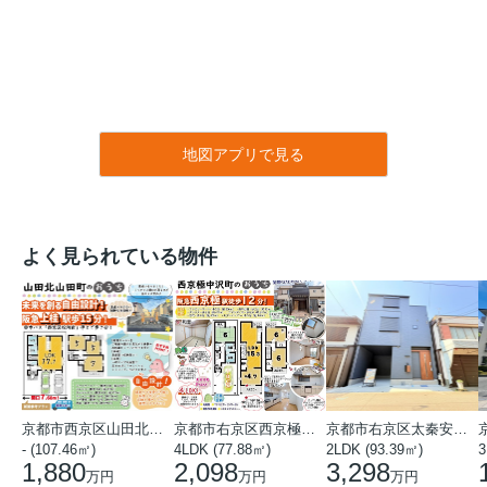
地図アプリで見る
よく見られている物件
京都市西京区山田北山田町
京都市右京区西京極中沢町
京都市右京区太秦安井藤ノ木町
- (107.46㎡)
4LDK (77.88㎡)
2LDK (93.39㎡)
3
1,880
2,098
3,298
万円
万円
万円