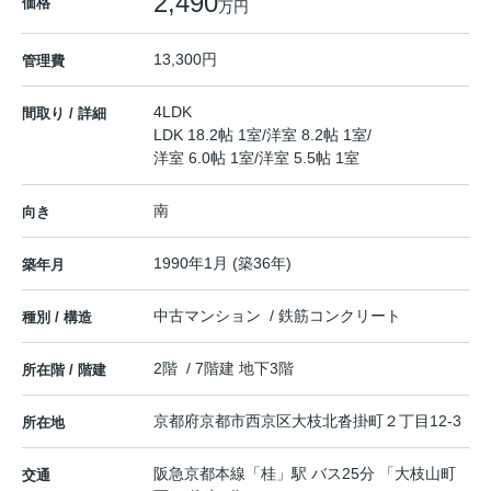
2,490
価格
万円
13,300円
管理費
4LDK
間取り / 詳細
LDK 18.2帖 1室
/
洋室 8.2帖 1室
/
洋室 6.0帖 1室
/
洋室 5.5帖 1室
南
向き
1990年1月 (築36年)
築年月
中古マンション / 鉄筋コンクリート
種別 / 構造
2階 / 7階建 地下3階
所在階 / 階建
京都府
京都市西京区
大枝北沓掛町２丁目
12-3
所在地
阪急京都本線
「
桂
」駅 バス25分 「大枝山町
交通