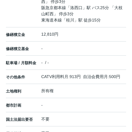
西」 停歩3分
阪急京都本線
「
洛西口
」駅 バス25分 「大枝
山町西」 停歩3分
東海道本線
「
桂川
」駅 徒歩15分
12,810円
修繕積立金
-
修繕積立基金
- / -
駐車場 / 月額料金
CATV利用料月:913円 自治会費用月:500円
その他条件
所有権
土地権利
-
都市計画
不要
国土法届出要否