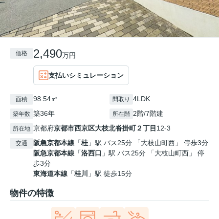
2,490
価格
万円
支払いシミュレーション
98.54㎡
4LDK
面積
間取り
築36年
2階/7階建
築年数
所在階
京都府
京都市西京区
大枝北沓掛町２丁目
12-3
所在地
阪急京都本線
「
桂
」駅 バス25分 「大枝山町西」 停歩3分
交通
阪急京都本線
「
洛西口
」駅 バス25分 「大枝山町西」 停
歩3分
東海道本線
「
桂川
」駅 徒歩15分
物件の特徴