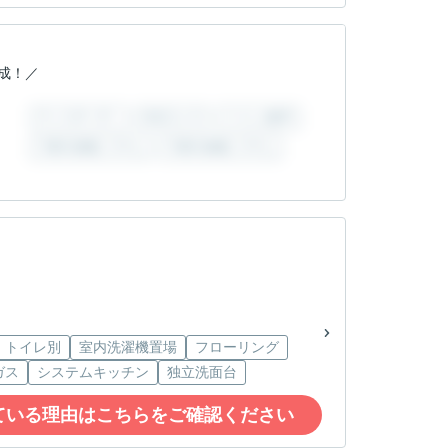
完成！／
環境もどちらも叶う好立地♪
世代にうれしい環境
ローゼットは洗面室＆玄関からアクセスしやすく、洗
・トイレ別
室内洗濯機置場
フローリング
ガス
システムキッチン
独立洗面台
ている理由はこちらをご確認ください