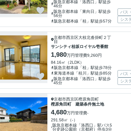
阪急京都本線「洛西口」駅徒歩
46分
阪急京都本線「東向日」駅徒歩
バス
56分
シス
阪急京都本線「桂」駅徒歩57分
京都市西京区大枝北沓掛町２丁
目
サンシティ桂坂ロイヤル壱番館
1,980
万円
管理費
9,260円
84.16㎡（2LDK）
阪急京都本線「桂」駅徒歩78分
東海道本線「桂川」駅徒歩85分
バス
阪急京都本線「洛西口」駅徒歩
シス
45分
京都市西京区樫原角田町
樫原角田町 建築条件無土地
4,680
万円
管理費
-
291.58㎡（-）
阪急京都本線「洛西口」駅バス5
分史跡公園前（京都府）停歩3分