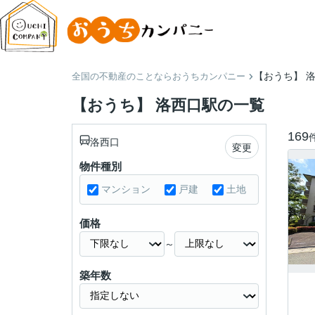
【おうち】 
全国の不動産のことならおうちカンパニー
【おうち】 洛西口駅の一覧
169
洛西口
変更
物件種別
マンション
戸建
土地
価格
～
築年数