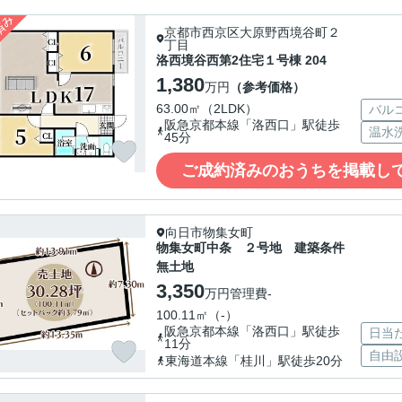
京都市西京区大原野西境谷町２
丁目
洛西境谷西第2住宅１号棟 204
1,380
万円
（参考価格）
63.00㎡（2LDK）
バル
阪急京都本線「洛西口」駅徒歩
温水
45分
ご成約済みのおうちを掲載し
向日市物集女町
物集女町中条 ２号地 建築条件
無土地
3,350
万円
管理費
-
100.11㎡（-）
阪急京都本線「洛西口」駅徒歩
日当
11分
自由
東海道本線「桂川」駅徒歩20分