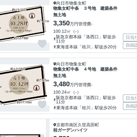
向日市物集女町
物集女町中条 ３号地 建築条件
無土地
3,350
万円
管理費
-
100.12㎡（-）
阪急京都本線「洛西口」駅徒歩
日当
11分
自由
東海道本線「桂川」駅徒歩20分
向日市物集女町
物集女町中条 ４号地 建築条件
無土地
3,480
万円
管理費
-
100.24㎡（-）
阪急京都本線「洛西口」駅徒歩
日当
11分
自由
東海道本線「桂川」駅徒歩20分
京都市南区久世高田町
桂ガーデンハイツ