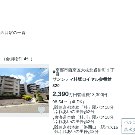
洛西口駅の一覧
件（会員物件 4件）
京都市西京区大枝北沓掛町１丁
目
サンシティ桂坂ロイヤル参番館
320
2,390
万円
管理費
13,300円
98.54㎡（4LDK）
阪急京都本線「桂」駅バス18分
ふれあいの里停歩2分
東海道本線「桂川」駅バス18分
ふれあいの里停歩2分
バル
阪急京都本線「洛西口」駅バス16
温水
分ふれあいの里停歩2分