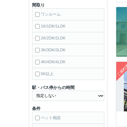
間取り
ワンルーム
1K/1DK/1LDK
2K/2DK/2LDK
3K/3DK/3LDK
4K/4DK/4LDK
5K以上
駅・バス停からの時間
条件
ペット相談