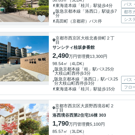
58.85㎡（3LDK）
バス
東海道本線「桂川」駅徒歩4分
阪急京都本線「洛西口」駅徒歩7
都市
分
シス
高田町（京都府）バス停
京都市西京区大枝北沓掛町２丁
目
サンシティ桂坂参番館
2,490
万円
管理費
13,300円
98.54㎡（4LDK）
阪急京都本線「桂」駅バス25分
大枝山町西停歩3分
阪急京都本線「洛西口」駅バス25
バス
分大枝山町西停歩3分
フロ
東海道本線「桂川」駅徒歩15分
京都市西京区大原野西境谷町２
丁目
洛西境谷西第2住宅16棟 303
1,790
万円
管理費
5,100円
85.57㎡（3LDK）