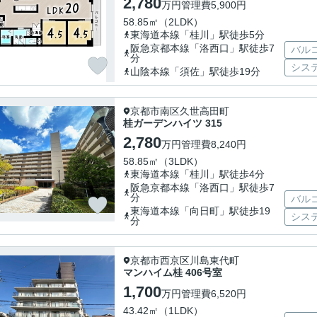
2,780
万円
管理費
5,900円
58.85㎡（2LDK）
東海道本線「桂川」駅徒歩5分
阪急京都本線「洛西口」駅徒歩7
バル
分
シス
山陰本線「須佐」駅徒歩19分
京都市南区久世高田町
桂ガーデンハイツ 315
2,780
万円
管理費
8,240円
58.85㎡（3LDK）
東海道本線「桂川」駅徒歩4分
阪急京都本線「洛西口」駅徒歩7
分
バル
東海道本線「向日町」駅徒歩19
シス
分
京都市西京区川島東代町
マンハイム桂 406号室
1,700
万円
管理費
6,520円
43.42㎡（1LDK）