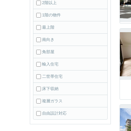
2階以上
1階の物件
最上階
南向き
角部屋
輸入住宅
二世帯住宅
床下収納
複層ガラス
自由設計対応