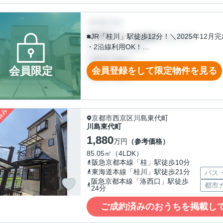
■JR「桂川」駅徒歩12分！＼2025年12月
・2沿線利用OK！
・駅周辺の大型商業施設も、落ち着いた住
・小・中学校ともに徒歩10分以内！子育て
会員限定
会員登録をして限定物件を見る
・納戸やWICなど収納豊富◎ファミリーク
濯・外出がスムーズ♪
京都市西京区川島東代町
川島東代町
1,880
万円
（参考価格）
85.05㎡（4LDK）
阪急京都本線「桂」駅徒歩10分
東海道本線「桂川」駅徒歩21分
バス
阪急京都本線「洛西口」駅徒歩
都市
24分
ご成約済みのおうちを掲載し