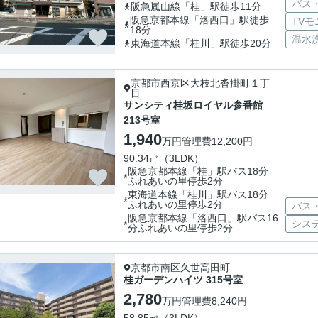
バス
阪急嵐山線「桂」駅徒歩11分
阪急京都本線「洛西口」駅徒歩
TV
18分
温水
東海道本線「桂川」駅徒歩20分
京都市西京区大枝北沓掛町１丁
目
サンシティ桂坂ロイヤル参番館
213号室
1,940
万円
管理費
12,200円
90.34㎡（3LDK）
阪急京都本線「桂」駅バス18分
ふれあいの里停歩2分
東海道本線「桂川」駅バス18分
ふれあいの里停歩2分
バス
阪急京都本線「洛西口」駅バス16
シス
分ふれあいの里停歩2分
京都市南区久世高田町
桂ガーデンハイツ 315号室
2,780
万円
管理費
8,240円