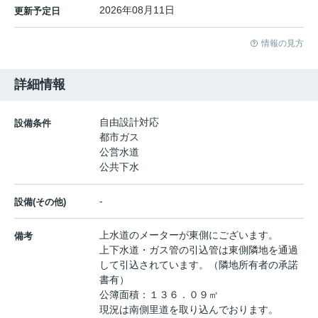
2026年08月11日
更新予定日
情報の見方
詳細情報
自由設計対応
設備条件
都市ガス
公営水道
公共下水
-
設備(その他)
上水道のメーターが東側にございます。
備考
上下水道・ガス管の引込管は東側隣地を通過
して引込されています。（隣地所有者の承諾
書有）
公簿面積：１３６．０９㎡
現況は南側里道を取り込んでおります。