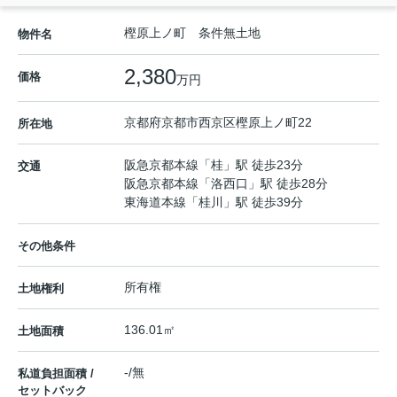
樫原上ノ町 条件無土地
物件名
2,380
価格
万円
京都府
京都市西京区
樫原上ノ町
22
所在地
阪急京都本線
「
桂
」駅 徒歩23分
交通
阪急京都本線
「
洛西口
」駅 徒歩28分
東海道本線
「
桂川
」駅 徒歩39分
その他条件
所有権
土地権利
136.01㎡
土地面積
-/無
私道負担面積 /
セットバック