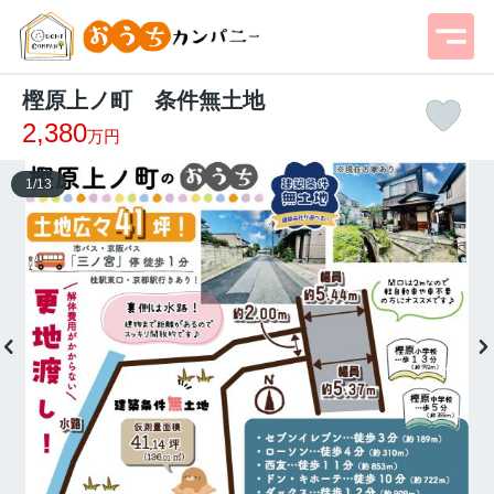
樫原上ノ町 条件無土地
2,380
万円
1
/
13