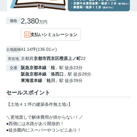
2,380
価格
万円
支払いシミュレーション
41.14坪(136.01㎡)
土地面積
京都府
京都市西京区
樫原上ノ町
22
所在地
阪急京都本線
「
桂
」駅 徒歩23分
交通
阪急京都本線
「
洛西口
」駅 徒歩28分
東海道本線
「
桂川
」駅 徒歩39分
セールスポイント
【土地４１坪の建築条件無土地♪】
＼更地渡しで解体費用が掛からない！／
●西側には水路があり開放的！
●徒歩圏内にスーパーやコンビニあり！