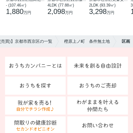
- (107.46㎡)
4LDK (77.88㎡)
2LDK (93.39㎡)
3
1,880
2,098
3,298
万円
万円
万円
(売買)】京都市西京区の一覧
樫原上ノ町 条件無土地
区画