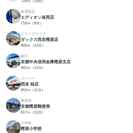
729ｍ（10分）
家電製品
エディオン洛西店
716ｍ（9分）
ドラッグストア
ダックス西京樫原店
909ｍ（12分）
銀行
京都中央信用金庫樫原支店
902ｍ（12分）
スーパー
西友 桂店
853ｍ（11分）
郵便局
京都樫原郵便局
817ｍ（11分）
小学校
樫原小学校