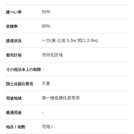
50%
建ぺい率
80%
容積率
一方(東 公道 5.3m 間口 2.0m)
接道状況
市街化区域
都市計画
-
その他法令上の制限
不要
国土法届出要否
第一種低層住居専用
用途地域
-
最適用途
宅地 / -
地目 / 地勢