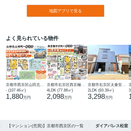
地図アプリで見る
よく見られている物件
京都市西京区山田北山田町
京都市右京区西京極中沢町
京都市右京区太秦安井藤ノ木町
- (107.46㎡)
4LDK (77.88㎡)
2LDK (93.39㎡)
3
1,880
2,098
3,298
万円
万円
万円
【マンション(売買)】京都市西京区の一覧
ダイアパレス松室