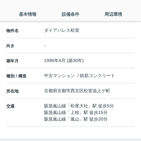
基本情報
設備条件
周辺環境
ダイアパレス松室
物件名
-
向き
1996年4月 (築30年)
築年月
中古マンション / 鉄筋コンクリート
種別 / 構造
京都府
京都市西京区
松室追上ゲ町
所在地
阪急嵐山線
「
松尾大社
」駅 徒歩5分
交通
阪急嵐山線
「
上桂
」駅 徒歩15分
阪急嵐山線
「
嵐山
」駅 徒歩20分