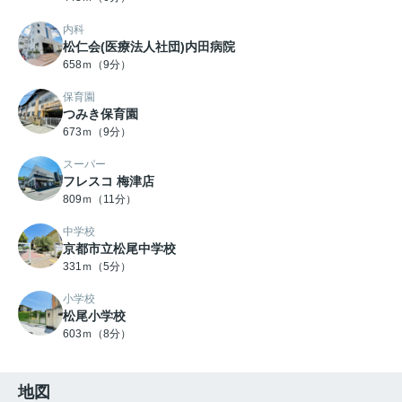
内科
松仁会(医療法人社団)内田病院
658ｍ（9分）
保育園
つみき保育園
673ｍ（9分）
スーパー
フレスコ 梅津店
809ｍ（11分）
中学校
京都市立松尾中学校
331ｍ（5分）
小学校
松尾小学校
603ｍ（8分）
地図