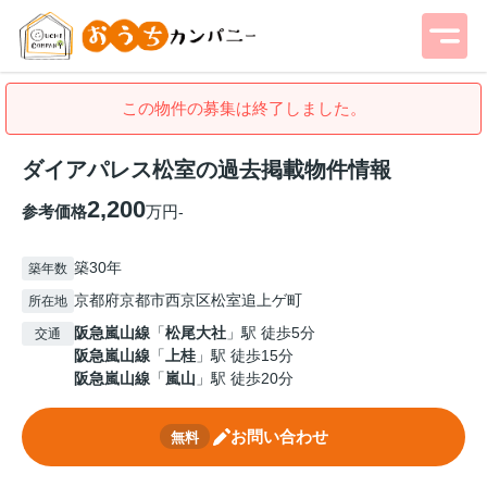
この物件の募集は終了しました。
ダイアパレス松室の過去掲載物件情報
2,200
参考価格
万円
-
築30年
築年数
京都府京都市西京区松室追上ゲ町
所在地
阪急嵐山線
「
松尾大社
」駅 徒歩5分
交通
阪急嵐山線
「
上桂
」駅 徒歩15分
阪急嵐山線
「
嵐山
」駅 徒歩20分
お問い合わせ
無料