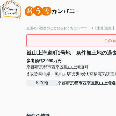
全国の不動産のことならおうちカンパニー
【土地(売買)
この物
嵐山上海道町1号地 条件無土地の過
参考価格
2,990
万円
-
京都府
京都市西京区
嵐山上海道町
阪急嵐山線「嵐山」駅徒歩5分
京福電気鉄道
所在地
京都府
京都市西京区
嵐山上海道