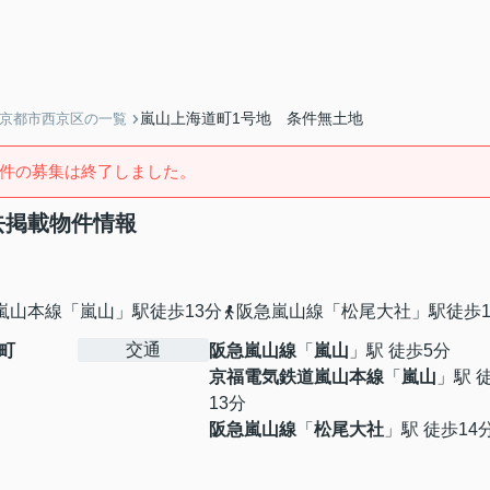
嵐山上海道町1号地 条件無土地
】京都市西京区の一覧
件の募集は終了しました。
去掲載物件情報
嵐山本線「嵐山」駅徒歩13分
阪急嵐山線「松尾大社」駅徒歩1
交通
町
阪急嵐山線
「
嵐山
」駅 徒歩5分
京福電気鉄道嵐山本線
「
嵐山
」駅 
13分
阪急嵐山線
「
松尾大社
」駅 徒歩14