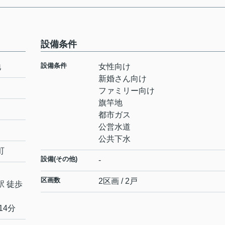
設備条件
設備条件
地
女性向け
新婚さん向け
ファミリー向け
旗竿地
都市ガス
公営水道
公共下水
町
設備(その他)
-
区画数
2区画 / 2戸
駅 徒歩
14分