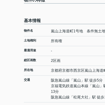
物件の特徴
基本情報
物件名
嵐山上海道町1号地 条件無土
土地権利
所有権
最適用途
-
総区画数
2区画
所在地
京都府
京都市西京区
嵐山上海道
交通
阪急嵐山線
「
嵐山
」駅 徒歩5分
京福電気鉄道嵐山本線
「
嵐山
」
13分
阪急嵐山線
「
松尾大社
」駅 徒歩