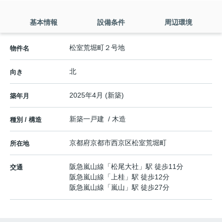
基本情報
設備条件
周辺環境
松室荒堀町２号地
物件名
北
向き
2025年4月 (新築)
築年月
新築一戸建 / 木造
種別 / 構造
京都府
京都市西京区
松室荒堀町
所在地
阪急嵐山線
「
松尾大社
」駅 徒歩11分
交通
阪急嵐山線
「
上桂
」駅 徒歩12分
阪急嵐山線
「
嵐山
」駅 徒歩27分