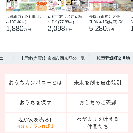
京都市西京区山田北山田町
京都市右京区西京極中沢町
長岡京市神足大張
- (107.46㎡)
4LDK (77.88㎡)
2LDK＋1S(納戸) (91.78㎡)
3
1,880
2,098
5,280
万円
万円
万円
ニー
【戸建(売買)】京都市西京区の一覧
松室荒堀町２号地