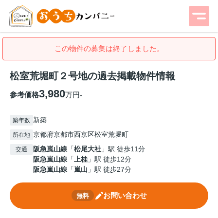
この物件の募集は終了しました。
松室荒堀町２号地の過去掲載物件情報
3,980
参考価格
万円
-
新築
築年数
京都府京都市西京区松室荒堀町
所在地
阪急嵐山線
「
松尾大社
」駅 徒歩11分
交通
阪急嵐山線
「
上桂
」駅 徒歩12分
阪急嵐山線
「
嵐山
」駅 徒歩27分
お問い合わせ
無料