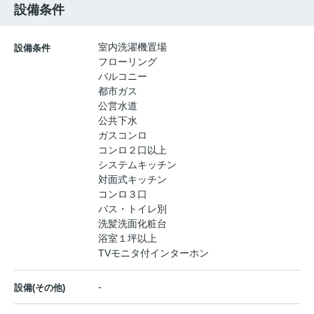
設備条件
室内洗濯機置場
設備条件
フローリング
バルコニー
都市ガス
公営水道
公共下水
ガスコンロ
コンロ２口以上
システムキッチン
対面式キッチン
コンロ３口
バス・トイレ別
洗髪洗面化粧台
浴室１坪以上
TVモニタ付インターホン
-
設備(その他)