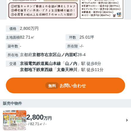
2,800万円
価格
82.71㎡
25.01坪
土地面積
坪数
-
-/-
築年数
所在階
京都府
京都市右京区
山ノ内苗町
28-4
所在地
京福電気鉄道嵐山本線
「
山ノ内
」駅 徒歩8分
交通
京都地下鉄東西線
「
太秦天神川
」駅 徒歩11分
お問い合わせ
無料
販売中物件
2,800
万円
- / 82.71㎡ / -