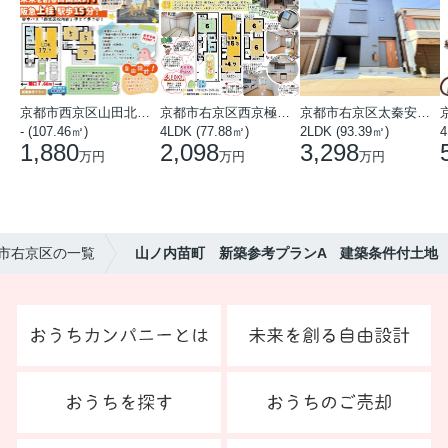
京都市西京区山田北山田町
京都市右京区西京極中沢町
京都市右京区太秦安井藤ノ木町
- (107.46㎡)
4LDK (77.88㎡)
2LDK (93.39㎡)
4
1,880
2,098
3,298
万円
万円
万円
都市右京区の一覧
山ノ内苗町 新築参考プランA 建築条件付土地