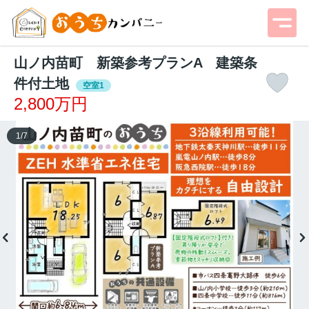
山ノ内苗町 新築参考プランA 建築条
件付土地
空室1
2,800万円
1
/
7