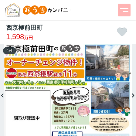
西京極前田町
1,598
万円
1
/
4