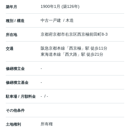
1900年1月 (築126年)
築年月
中古一戸建 / 木造
種別 / 構造
京都府
京都市右京区
西京極前田町
8-3
所在地
阪急京都本線
「
西京極
」駅 徒歩11分
交通
東海道本線
「
西大路
」駅 徒歩21分
-
修繕積立金
-
修繕積立基金
- / -
駐車場 / 月額料金
その他条件
所有権
土地権利