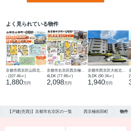
よく見られている物件
京都市西京区山田北山田町
京都市右京区西京極中沢町
京都市西京区大枝北沓掛町５丁目
- (107.46㎡)
4LDK (77.88㎡)
3LDK (90.34㎡)
2
1,880
2,098
1,940
万円
万円
万円
【戸建(売買)】京都市右京区の一覧
西京極前田町
物件