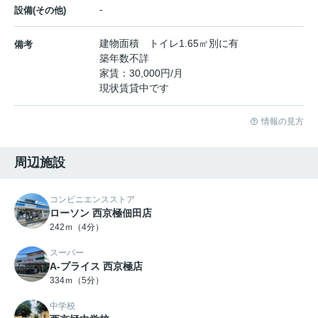
-
設備(その他)
建物面積 トイレ1.65㎡別に有
備考
築年数不詳
家賃：30,000円/月
現状賃貸中です
情報の見方
周辺施設
コンビニエンスストア
ローソン 西京極佃田店
242ｍ（4分）
スーパー
A-プライス 西京極店
334ｍ（5分）
中学校