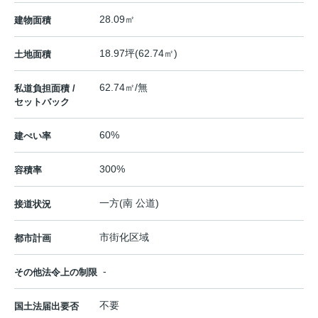
28.09㎡
建物面積
18.97坪(62.74㎡)
土地面積
62.74㎡/無
私道負担面積 /
セットバック
60%
建ぺい率
300%
容積率
一方(南 公道)
接道状況
市街化区域
都市計画
-
その他法令上の制限
不要
国土法届出要否