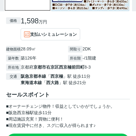
1,598
価格
万円
支払いシミュレーション
28.09㎡
2DK
建物面積
間取り
築126年
-/1階建
築年数
所在階
京都府
京都市右京区
西京極前田町
8-3
所在地
阪急京都本線
「
西京極
」駅 徒歩11分
交通
東海道本線
「
西大路
」駅 徒歩21分
セールスポイント
■オーナーチェンジ物件！収益としていかがでしょうか。
■阪急西京極駅徒歩11分
■周辺施設充実！買物に便利！
■現在賃貸中に付き、スグに収入が得られます♪