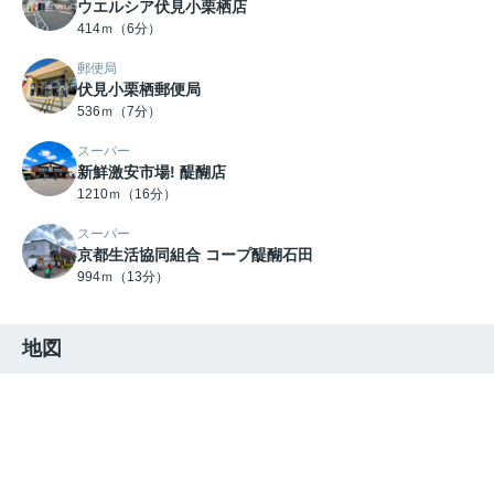
ウエルシア伏見小栗栖店
414ｍ（6分）
郵便局
伏見小栗栖郵便局
536ｍ（7分）
スーパー
新鮮激安市場! 醍醐店
1210ｍ（16分）
スーパー
京都生活協同組合 コープ醍醐石田
994ｍ（13分）
地図