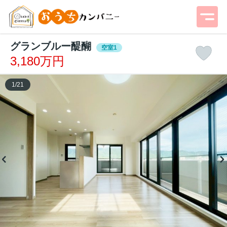
グランブルー醍醐
空室1
3,180万円
1
/
21