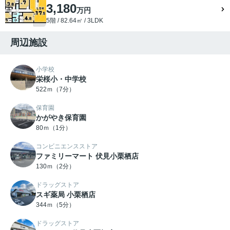
3,180
万円
5階 / 82.64㎡ / 3LDK
周辺施設
小学校
栄桜小・中学校
522ｍ（7分）
保育園
かがやき保育園
80ｍ（1分）
コンビニエンスストア
ファミリーマート 伏見小栗栖店
130ｍ（2分）
ドラッグストア
スギ薬局 小栗栖店
344ｍ（5分）
ドラッグストア