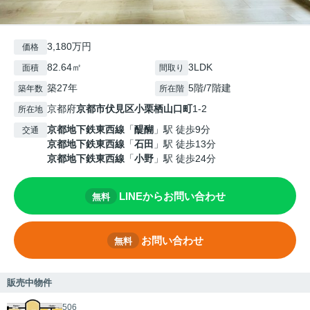
3,180万円
価格
82.64㎡
3LDK
面積
間取り
築27年
5階/7階建
築年数
所在階
京都府
京都市伏見区
小栗栖山口町
1-2
所在地
京都地下鉄東西線
「
醍醐
」駅 徒歩9分
交通
京都地下鉄東西線
「
石田
」駅 徒歩13分
京都地下鉄東西線
「
小野
」駅 徒歩24分
LINEからお問い合わせ
無料
お問い合わせ
無料
販売中物件
506