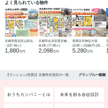
よく見られている物件
京都市西京区山田北山田町
京都市右京区西京極中沢町
長岡京市神足大張
- (107.46㎡)
4LDK (77.88㎡)
2LDK＋1S(納戸) (91.78㎡)
3
1,880
2,098
5,280
万円
万円
万円
【マンション(売買)】京都市伏見区の一覧
グランブルー醍醐