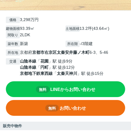
3,298万円
価格
93.39㎡
13.2坪(43.64㎡)
建物面積
土地面積
2LDK
間取り
新築
-/3階建
築年数
所在階
京都府
京都市右京区
太秦安井藤ノ木町
6-3、5-46
所在地
山陰本線
「
花園
」駅 徒歩9分
交通
山陰本線
「
円町
」駅 徒歩12分
京都地下鉄東西線
「
太秦天神川
」駅 徒歩15分
LINEからお問い合わせ
無料
お問い合わせ
無料
販売中物件