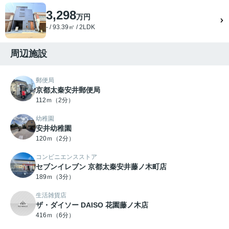
3,298
万円
- / 93.39㎡ / 2LDK
周辺施設
郵便局
京都太秦安井郵便局
112ｍ（2分）
幼稚園
安井幼稚園
120ｍ（2分）
コンビニエンスストア
セブンイレブン 京都太秦安井藤ノ木町店
189ｍ（3分）
生活雑貨店
ザ・ダイソー DAISO 花園藤ノ木店
416ｍ（6分）