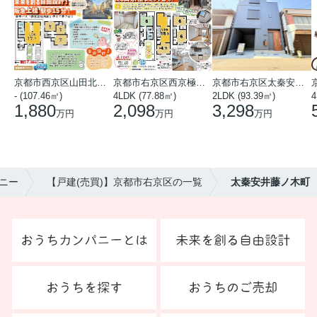
京都市西京区山田北山田町
京都市右京区西京極中沢町
京都市右京区太秦安井藤ノ木町
- (107.46㎡)
4LDK (77.88㎡)
2LDK (93.39㎡)
4
1,880
2,098
3,298
万円
万円
万円
ニー
【戸建(売買)】京都市右京区の一覧
太秦安井藤ノ木町