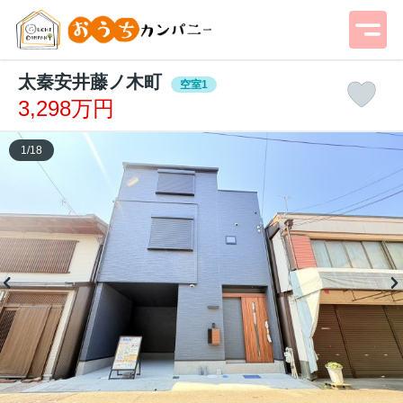
太秦安井藤ノ木町
空室1
3,298万円
1
/
18