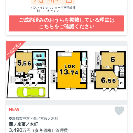
バストイレ
カウンター
浴室乾燥機
別
キッチン
ご成約済みのおうちを掲載している理由は
こちらをご確認ください
ご成約済み
NEW
京都市中京区西ノ京藤ノ木町
西ノ京藤ノ木町
3,490
万円（参考価格）
管理費
-