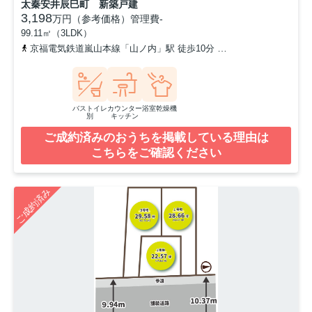
太秦安井辰巳町 新築戸建
3,198
万円（参考価格）
管理費
-
99.11㎡（3LDK）
京福電気鉄道嵐山本線「山ノ内」駅 徒歩10分
京都地下鉄東西線「太
バストイレ
カウンター
浴室乾燥機
別
キッチン
ご成約済みのおうちを掲載している理由は
こちらをご確認ください
ご成約済み