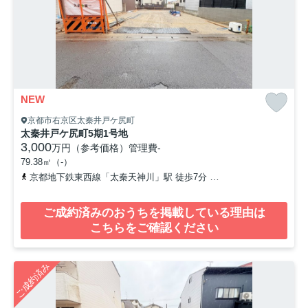
NEW
京都市右京区太秦井戸ケ尻町
太秦井戸ケ尻町5期1号地
3,000
万円（参考価格）
管理費
-
79.38㎡（-）
京都地下鉄東西線「太秦天神川」駅 徒歩7分
京福電気鉄道嵐山本線
ご成約済みのおうちを掲載している理由は
こちらをご確認ください
ご成約済み