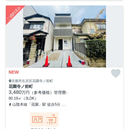
ご成約済み
NEW
京都市右京区花園寺ノ前町
花園寺ノ前町
3,480
万円（参考価格）
管理費
-
80.19㎡（3LDK）
山陰本線「花園」駅 徒歩5分
京福電気鉄道北野線「妙心寺」駅 徒歩