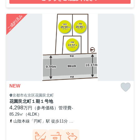
ご成約済み
NEW
京都市右京区花園艮北町
花園艮北町１期１号地
4,298
万円（参考価格）
管理費
-
85.29㎡（4LDK）
山陰本線「円町」駅 徒歩11分
京福電気鉄道北野線「等持院・立命館