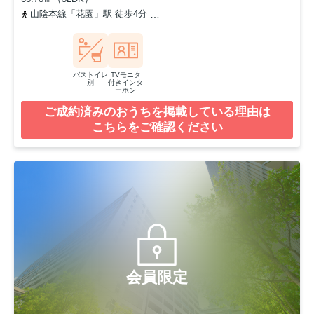
山陰本線「花園」駅 徒歩4分
京福電気鉄道嵐山本線「蚕ノ社」駅 徒
バストイレ
TVモニタ
別
付きインタ
ーホン
ご成約済みのおうちを掲載している理由は
こちらをご確認ください
会員限定