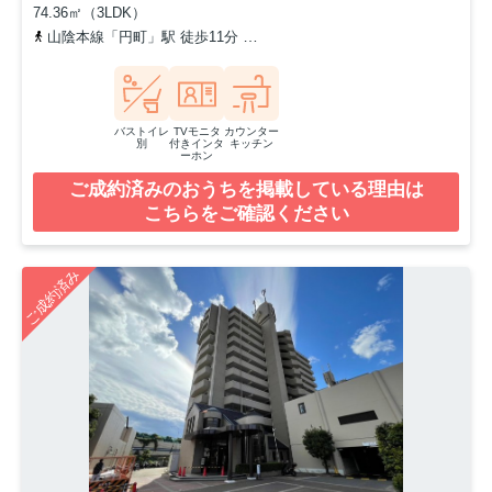
74.36㎡（3LDK）
山陰本線「円町」駅 徒歩11分
京都地下鉄東西線「西大路御池」駅 
バストイレ
TVモニタ
カウンター
別
付きインタ
キッチン
ーホン
ご成約済みのおうちを掲載している理由は
こちらをご確認ください
ご成約済み