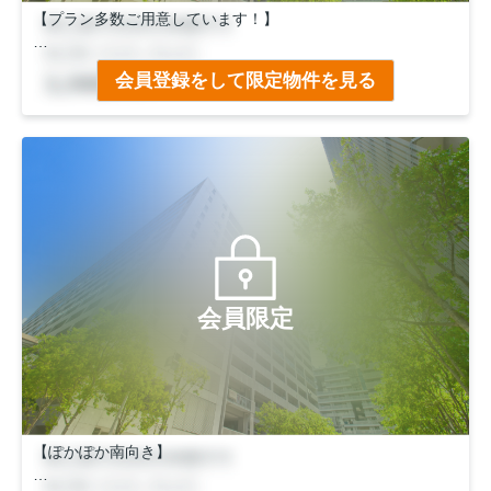
【プラン多数ご用意しています！】
◆南向き！
会員登録をして限定物件を見る
日当たりぽかぽか♪
◆ＪＲ「花園」駅徒歩１１分
市バス「木辻南町」停徒歩５分
会員限定
【ぽかぽか南向き】