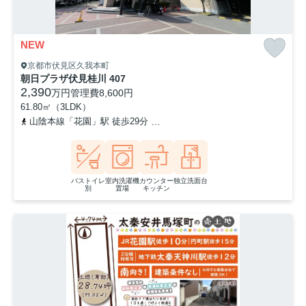
NEW
京都市伏見区久我本町
朝日プラザ伏見桂川 407
2,390
万円
管理費
8,600円
61.80㎡（3LDK）
山陰本線「花園」駅 徒歩29分
阪急京都本線「東向日」駅 徒歩33分
バストイレ
室内洗濯機
カウンター
独立洗面台
別
置場
キッチン