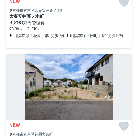
NEW
京都市右京区太秦安井藤ノ木町
太秦安井藤ノ木町
3,298
万円
管理費
-
93.39㎡（2LDK）
山陰本線「花園」駅 徒歩9分
山陰本線「円町」駅 徒歩12分
京都
NEW
京都市右京区花園大藪町