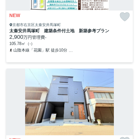
NEW
京都市右京区太秦安井馬塚町
太秦安井馬塚町 建築条件付土地 新築参考プラン
2,900
万円
管理費
-
105.78㎡（-）
山陰本線「花園」駅 徒歩10分
京都地下鉄東西線「太秦天神川」駅 