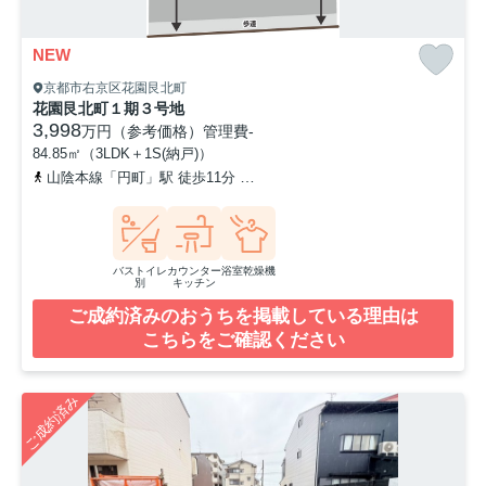
NEW
京都市右京区花園艮北町
花園艮北町１期３号地
3,998
万円（参考価格）
管理費
-
84.85㎡（3LDK＋1S(納戸)）
山陰本線「円町」駅 徒歩11分
京福電気鉄道北野線「等持院・立命館
バストイレ
カウンター
浴室乾燥機
別
キッチン
ご成約済みのおうちを掲載している理由は
こちらをご確認ください
ご成約済み