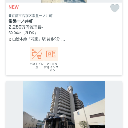
NEW
京都市右京区常盤一ノ井町
常盤一ノ井町
2,280
万円
管理費
-
59.94㎡（2LDK）
山陰本線「花園」駅 徒歩9分
京福電気鉄道北野線「常盤」駅 徒歩1
バストイレ
TVモニタ
別
付きインタ
ーホン