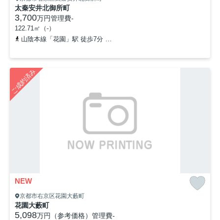
太秦安井北御所町
3,700
万円
管理費
-
122.71㎡（-）
山陰本線「花園」駅 徒歩7分
京都地下鉄東西線「太秦天神川」駅 徒
ご成約済み
NEW
京都市右京区花園大藪町
花園大藪町
5,098
万円（参考価格）
管理費
-