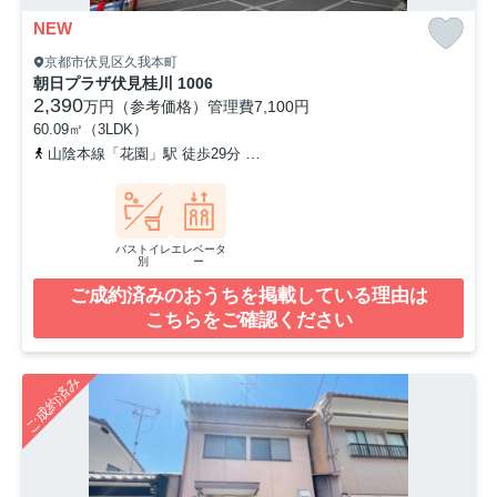
NEW
京都市伏見区久我本町
朝日プラザ伏見桂川 1006
2,390
万円（参考価格）
管理費
7,100円
60.09㎡（3LDK）
山陰本線「花園」駅 徒歩29分
阪急京都本線「東向日」駅 徒歩33分
バストイレ
エレベータ
別
ー
ご成約済みのおうちを掲載している理由は
こちらをご確認ください
ご成約済み