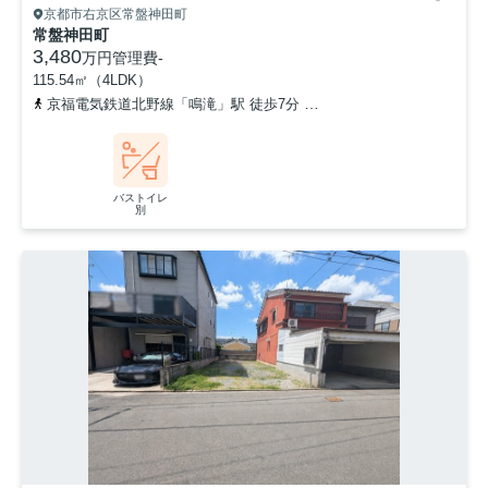
京都市右京区常盤神田町
常盤神田町
3,480
万円
管理費
-
115.54㎡（4LDK）
京福電気鉄道北野線「鳴滝」駅 徒歩7分
山陰本線「花園」駅 徒歩1
バストイレ
別