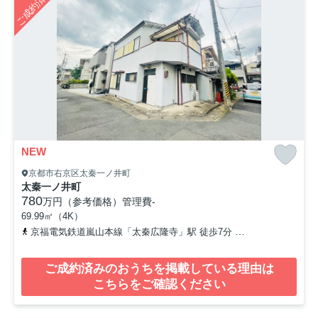
ご成約済み
NEW
京都市右京区太秦一ノ井町
太秦一ノ井町
780
万円（参考価格）
管理費
-
69.99㎡（4K）
京福電気鉄道嵐山本線「太秦広隆寺」駅 徒歩7分
山陰本線「花園」
ご成約済みのおうちを掲載している理由は
こちらをご確認ください