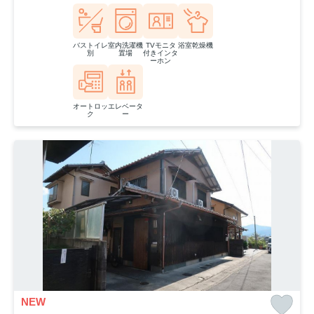
バストイレ
室内洗濯機
TVモニタ
浴室乾燥機
別
置場
付きインタ
ーホン
オートロッ
エレベータ
ク
ー
NEW