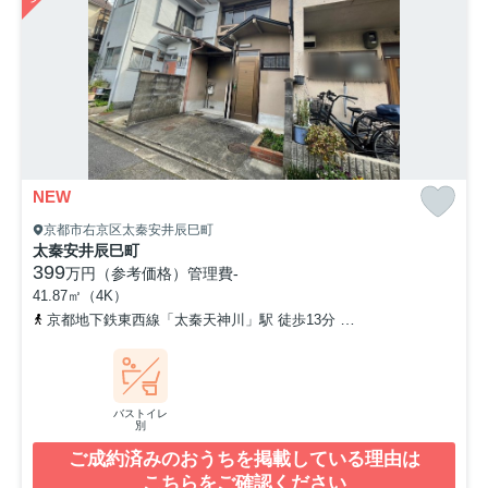
NEW
京都市右京区太秦安井辰巳町
太秦安井辰巳町
399
万円（参考価格）
管理費
-
41.87㎡（4K）
京都地下鉄東西線「太秦天神川」駅 徒歩13分
京福電気鉄道嵐山本線
バストイレ
別
ご成約済みのおうちを掲載している理由は
こちらをご確認ください