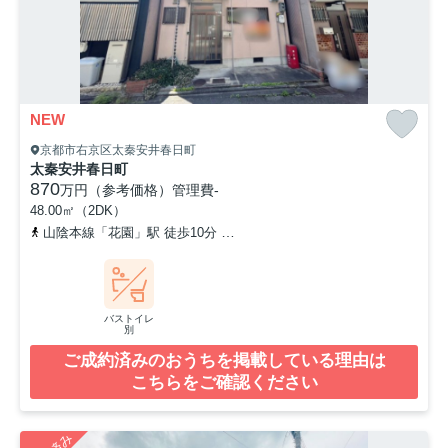
NEW
京都市右京区太秦安井春日町
太秦安井春日町
870
万円（参考価格）
管理費
-
48.00㎡（2DK）
山陰本線「花園」駅 徒歩10分
山陰本線「円町」駅 徒歩12分
京
バストイレ
別
ご成約済みのおうちを掲載している理由は
こちらをご確認ください