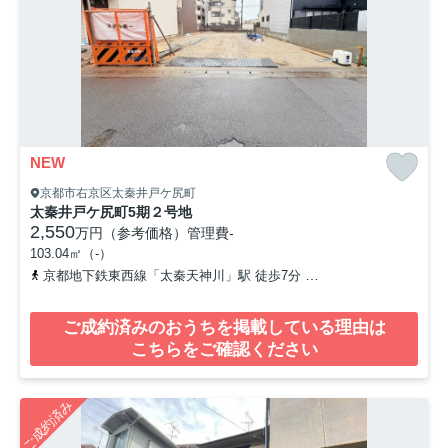
NEW
京都市右京区太秦井戸ケ尻町
太秦井戸ケ尻町5期２号地
2,550
万円（参考価格）
管理費
-
103.04㎡（-）
京都地下鉄東西線「太秦天神川」駅 徒歩7分
京福電気鉄道嵐山本線
ご成約済みのおうちを掲載している理由は
こちらをご確認ください
ご成約済み