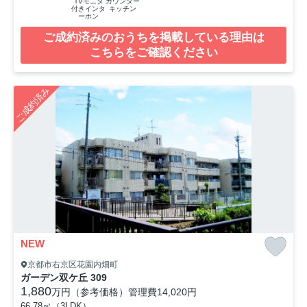
TVモニタ
カウンター
付きインタ
キッチン
ーホン
ご成約済みのおうちを掲載している理由は
こちらをご確認ください
ご成約済み
NEW
京都市右京区花園内畑町
ガーデン双ケ丘 309
1,880
万円（参考価格）
管理費
14,020円
66.78㎡（3LDK）