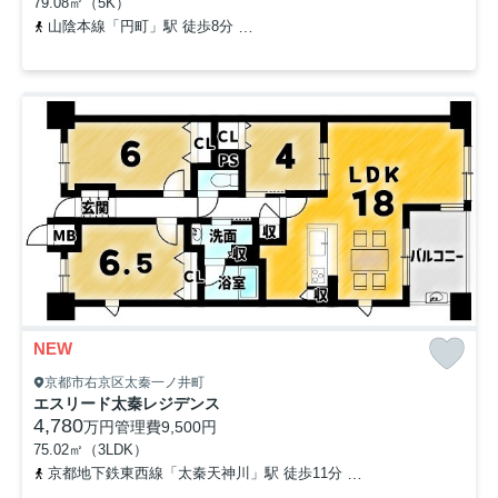
79.08㎡（5K）
山陰本線「円町」駅 徒歩8分
京福電気鉄道北野線「等持院・立命館大
NEW
京都市右京区太秦一ノ井町
エスリード太秦レジデンス
4,780
万円
管理費
9,500円
75.02㎡（3LDK）
京都地下鉄東西線「太秦天神川」駅 徒歩11分
山陰本線「花園」駅 