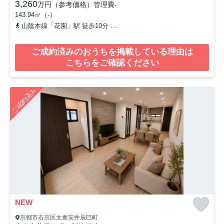
3,260
万円（参考価格）
管理費
-
143.94㎡（-）
山陰本線「花園」駅 徒歩10分
京福電気鉄道北野線「御室仁和寺」駅
ご成約済みのおうちを掲載している理由は
こちらをご確認ください
ご成約済み
NEW
京都市右京区太秦安井辰巳町