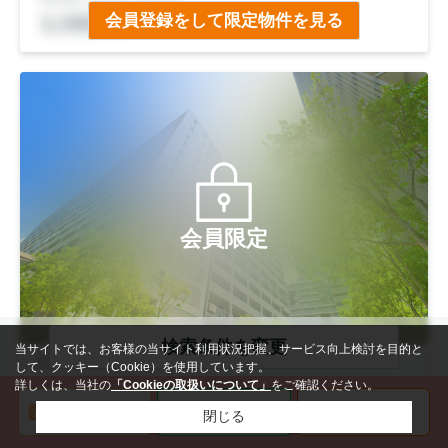
◆ＪＲ「花園」駅徒歩11分
会員登録をして限定物件を見る
◆ＪＲ「円町」駅徒歩13分
◆市バス「西ノ京藤ノ木町」停徒歩３分
会員限定
検索条件を変更
当サイトでは、お客様の当サイト利用状況把握、サービス向上検討を目的と
【ぽかぽか南向き】
して、クッキー（Cookie）を使用しています。
詳しくは、当社の
「Cookieの取扱いについて」
をご確認ください。
◆ＪＲ「花園」駅徒歩11分
会員登録をして限定物件を見る
閉じる
◆ＪＲ「円町」駅徒歩13分
◆市バス「西ノ京藤ノ木町」停徒歩３分