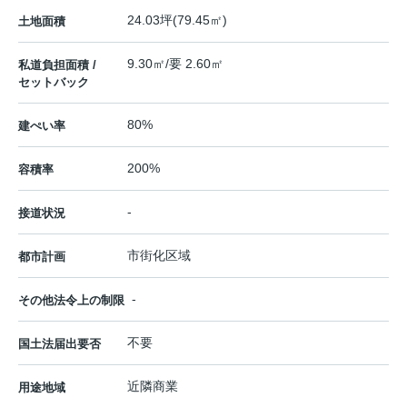
24.03坪(79.45㎡)
土地面積
9.30㎡/要 2.60㎡
私道負担面積 /
セットバック
80%
建ぺい率
200%
容積率
-
接道状況
市街化区域
都市計画
-
その他法令上の制限
不要
国土法届出要否
近隣商業
用途地域