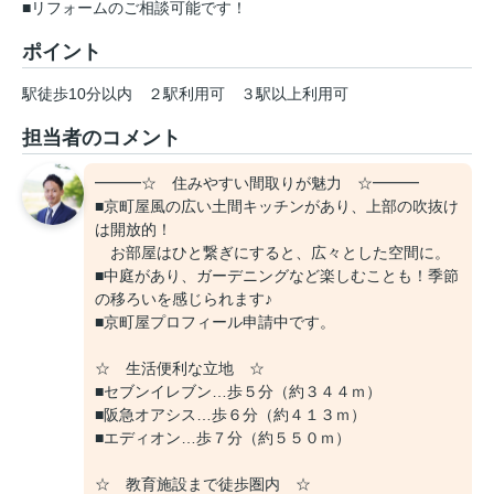
■リフォームのご相談可能です！
ポイント
駅徒歩10分以内
２駅利用可
３駅以上利用可
担当者のコメント
━━━☆ 住みやすい間取りが魅力 ☆━━━
■京町屋風の広い土間キッチンがあり、上部の吹抜け
は開放的！
お部屋はひと繋ぎにすると、広々とした空間に。
■中庭があり、ガーデニングなど楽しむことも！季節
の移ろいを感じられます♪
■京町屋プロフィール申請中です。
☆ 生活便利な立地 ☆
■セブンイレブン…歩５分（約３４４ｍ）
■阪急オアシス…歩６分（約４１３ｍ）
■エディオン…歩７分（約５５０ｍ）
☆ 教育施設まで徒歩圏内 ☆