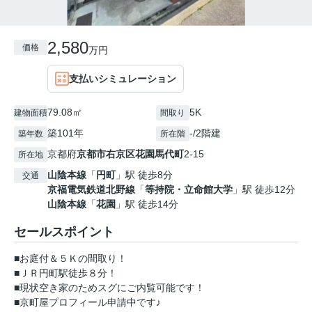
2,580
価格
万円
支払いシミュレーション
79.08㎡
5K
建物面積
間取り
築101年
-/2階建
築年数
所在階
京都府
京都市右京区
花園馬代町
2-15
所在地
山陰本線
「
円町
」駅 徒歩8分
交通
京福電気鉄道北野線
「
等持院・立命館大学
」駅 徒歩12分
山陰本線
「
花園
」駅 徒歩14分
セールスポイント
■お庭付＆５Ｋの間取り！
■ＪＲ円町駅徒歩８分！
■現状空き家のためスグにご内覧可能です！
■京町屋プロフィール申請中です♪