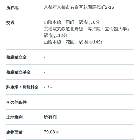
京都府
京都市右京区
花園馬代町
2-15
所在地
山陰本線
「
円町
」駅 徒歩8分
交通
京福電気鉄道北野線
「
等持院・立命館大学
」
駅 徒歩12分
山陰本線
「
花園
」駅 徒歩14分
-
修繕積立金
-
修繕積立基金
- / -
駐車場 / 月額料金
その他条件
所有権
土地権利
79.08㎡
建物面積