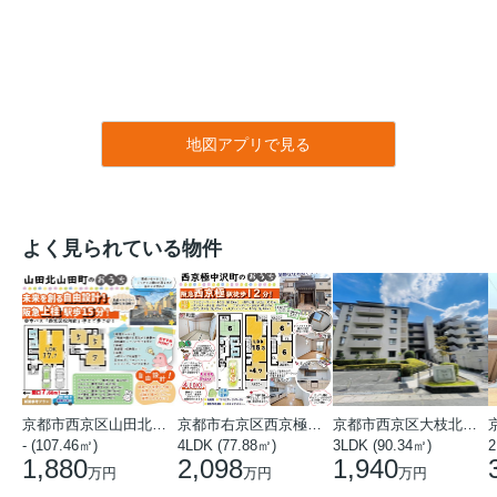
地図アプリで見る
よく見られている物件
京都市西京区山田北山田町
京都市右京区西京極中沢町
京都市西京区大枝北沓掛町５丁目
- (107.46㎡)
4LDK (77.88㎡)
3LDK (90.34㎡)
2
1,880
2,098
1,940
万円
万円
万円