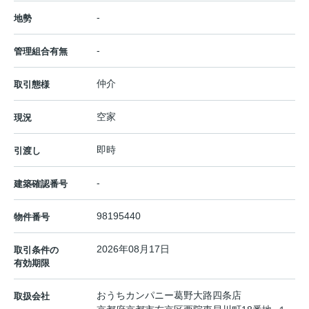
-
地勢
-
管理組合有無
仲介
取引態様
空家
現況
即時
引渡し
-
建築確認番号
98195440
物件番号
2026年08月17日
取引条件の
有効期限
おうちカンパニー葛野大路四条店
取扱会社