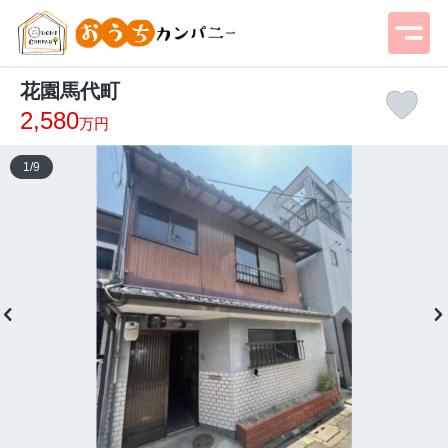
花園馬代町
2,580
万円
1
/
9