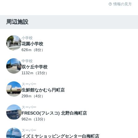
情報の見方
周辺施設
小学校
花園小学校
626ｍ（8分）
中学校
双ケ丘中学校
1132ｍ（15分）
スーパー
生鮮館なかむら円町店
299ｍ（4分）
スーパー
FRESCO(フレスコ) 北野白梅町店
962ｍ（13分）
スーパー
イズミヤショッピングセンター白梅町店