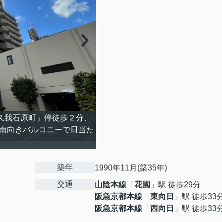
久我石原町」停徒歩２分、
の南向きバルコニーで日当た
築年
1990年11月(築35年)
交通
山陰本線
「
花園
」駅 徒歩29分
阪急京都本線
「
東向日
」駅 徒歩33
阪急京都本線
「
西向日
」駅 徒歩33