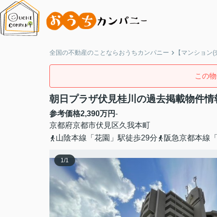
全国の不動産のことならおうちカンパニー
【マンション(
この物
朝日プラザ伏見桂川の過去掲載物件情
参考価格
2,390
万円
-
京都府
京都市伏見区
久我本町
山陰本線「花園」駅徒歩29分
阪急京都本線「
1
/
1