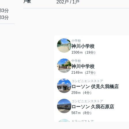
戸数
202戸 / 1戸
33分
33分
小学校
神川小学校
1506ｍ（19分）
中学校
神川中学校
2149ｍ（27分）
コンビニエンスストア
ローソン 伏見久我橋店
259ｍ（4分）
コンビニエンスストア
ローソン 久我石原店
567ｍ（8分）
ドラッグストア
クスリのアオキ 久世南薬局