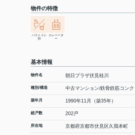
物件の特徴
バストイレ
エレベータ
別
ー
基本情報
物件名
朝日プラザ伏見桂川
種別/構造
中古マンション/鉄骨鉄筋コンク
築年月
1990年11月（築35年）
総戸数
202戸
所在地
京都府
京都市伏見区
久我本町