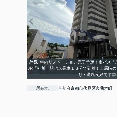
外観
年内リノベーション完了予定！市バス「
JR「桂川」駅バス乗車１３分で到着！上層階
り・通風良好です◎
所在地
京都府
京都市伏見区
久我本町