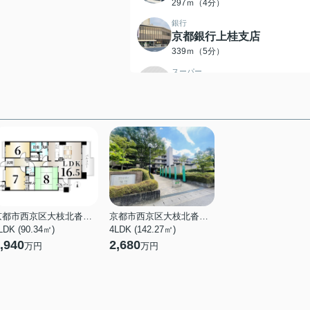
297ｍ（4分）
銀行
京都銀行上桂支店
339ｍ（5分）
スーパー
フレスコ桂店
458ｍ（6分）
コンビニエンスストア
セブンイレブン 千代原口店
335ｍ（5分）
コンビニエンスストア
ファミリーマート 西京山田
店
514ｍ（7分）
京都市西京区大枝北沓掛町１丁目
京都市西京区大枝北沓掛町１丁目
LDK (90.34㎡)
4LDK (142.27㎡)
保育園
,940
2,680
万円
万円
かつらのみや保育園
527ｍ（7分）
小学校
桂小学校