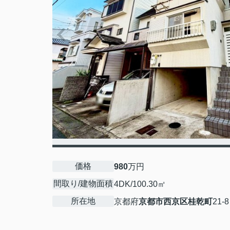
価格
980
万円
間取り/建物面積
4DK/100.30㎡
所在地
京都府
京都市西京区
桂乾町
21-8