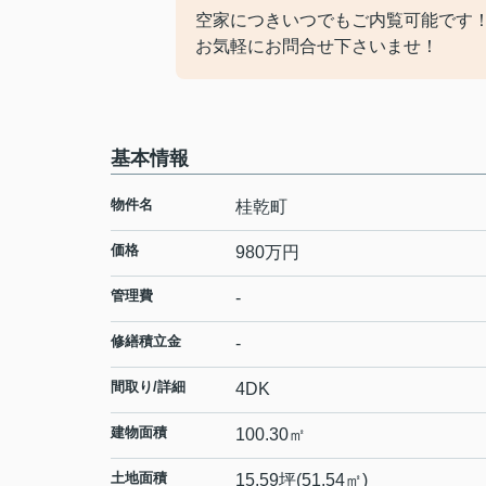
空家につきいつでもご内覧可能です
お気軽にお問合せ下さいませ！
基本情報
物件名
桂乾町
価格
980
万円
管理費
-
修繕積立金
-
間取り/詳細
4DK
建物面積
100.30㎡
土地面積
15.59坪(51.54㎡)