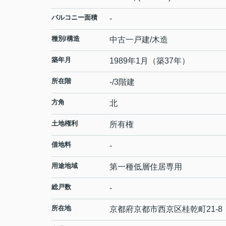
バルコニー面積
-
種別/構造
中古一戸建/木造
築年月
1989年1月（築37年）
所在階
-/3階建
方角
北
土地権利
所有権
借地料
-
用途地域
第一種低層住居専用
総戸数
-
所在地
京都府
京都市西京区
桂乾町
21-8