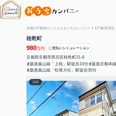
全国の不動産のことならおうちカンパニー
【戸建(売買)
桂乾町
980
支払いシミュレーション
万円
京都府
京都市西京区
桂乾町
21-8
阪急嵐山線「上桂」駅徒歩10分
阪急京都本線
阪急嵐山線「松尾大社」駅徒歩30分
1
/
20