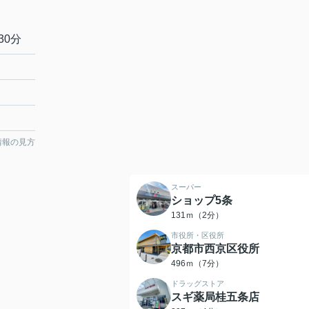
30分
情報の見方
スーパー
ショップ5条
131ｍ（2分）
市役所・区役所
京都市西京区役所
496ｍ（7分）
ドラッグストア
スギ薬局桂五条店