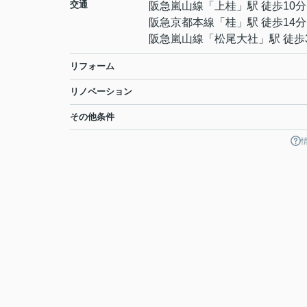
交通
阪急嵐山線
「
上桂
」駅 徒歩10分
阪急京都本線
「
桂
」駅 徒歩14分
阪急嵐山線
「
松尾大社
」駅 徒歩
リフォーム
リノベーション
その他条件