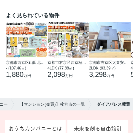
よく見られている物件
京都市西京区山田北山田町
京都市右京区西京極中沢町
京都市右京区太秦安井藤ノ木町
- (107.46㎡)
4LDK (77.88㎡)
2LDK (93.39㎡)
4
1,880
2,098
3,298
万円
万円
万円
ニー
【マンション(売買)】枚方市の一覧
ダイアパレス樟葉