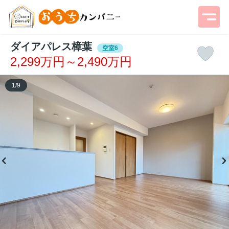
ダイアパレス樟葉
空室6
2,299万円～2,490万円
1
/
9