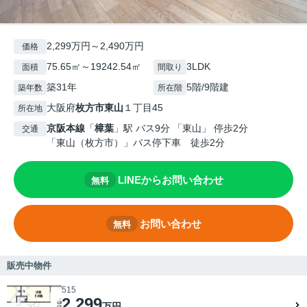
2,299万円～2,490万円
価格
75.65㎡～19242.54㎡
3LDK
面積
間取り
築31年
5階/9階建
築年数
所在階
大阪府
枚方市
東山
１丁目45
所在地
京阪本線
「
樟葉
」駅 バス9分 「東山」 停歩2分
交通
「東山（枚方市）」バス停下車 徒歩2分
LINEからお問い合わせ
無料
お問い合わせ
無料
販売中物件
515
2,299
万円