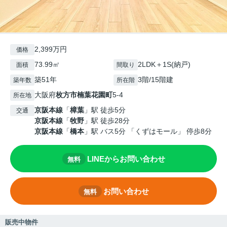
2,399万円
価格
73.99㎡
2LDK＋1S(納戸)
面積
間取り
築51年
3階/15階建
築年数
所在階
大阪府
枚方市
楠葉花園町
5-4
所在地
京阪本線
「
樟葉
」駅 徒歩5分
交通
京阪本線
「
牧野
」駅 徒歩28分
京阪本線
「
橋本
」駅 バス5分 「くずはモール」 停歩8分
LINEからお問い合わせ
無料
お問い合わせ
無料
販売中物件