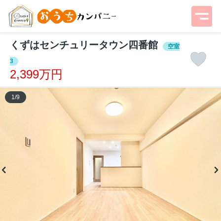
くずはセンチュリータウン四番館
空室
3
2,399万円
1
/
9