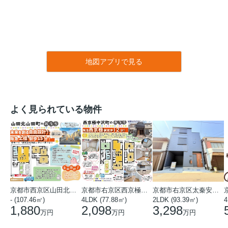
地図アプリで見る
よく見られている物件
京都市西京区山田北山田町
京都市右京区西京極中沢町
京都市右京区太秦安井藤ノ木町
- (107.46㎡)
4LDK (77.88㎡)
2LDK (93.39㎡)
4
1,880
2,098
3,298
万円
万円
万円