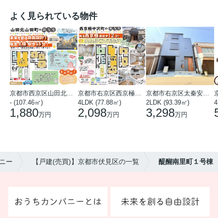
よく見られている物件
京都市西京区山田北山田町
京都市右京区西京極中沢町
京都市右京区太秦安井藤ノ木町
- (107.46㎡)
4LDK (77.88㎡)
2LDK (93.39㎡)
4
1,880
2,098
3,298
万円
万円
万円
ニー
【戸建(売買)】京都市伏見区の一覧
醍醐南里町１号棟