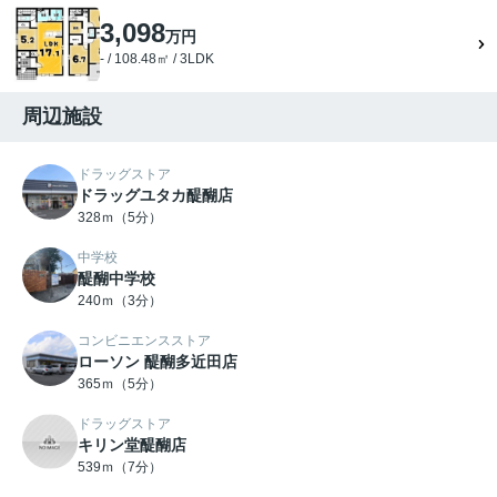
3,098
万円
- / 108.48㎡ / 3LDK
周辺施設
ドラッグストア
ドラッグユタカ醍醐店
328ｍ（5分）
中学校
醍醐中学校
240ｍ（3分）
コンビニエンスストア
ローソン 醍醐多近田店
365ｍ（5分）
ドラッグストア
キリン堂醍醐店
539ｍ（7分）