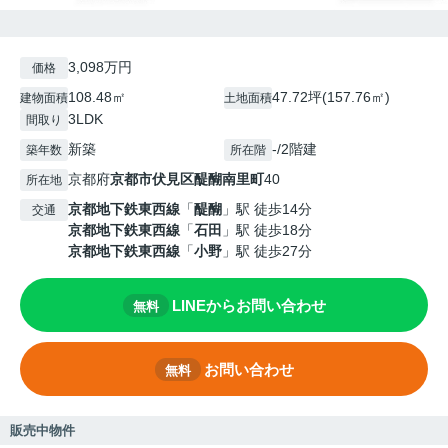
3,098万円
価格
108.48㎡
47.72坪(157.76㎡)
建物面積
土地面積
3LDK
間取り
新築
-/2階建
築年数
所在階
京都府
京都市伏見区
醍醐南里町
40
所在地
京都地下鉄東西線
「
醍醐
」駅 徒歩14分
交通
京都地下鉄東西線
「
石田
」駅 徒歩18分
京都地下鉄東西線
「
小野
」駅 徒歩27分
LINEからお問い合わせ
無料
お問い合わせ
無料
販売中物件