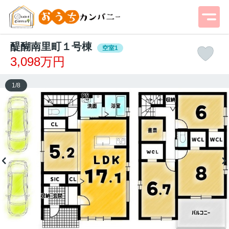
醍醐南里町１号棟
空室1
3,098万円
1
/
8