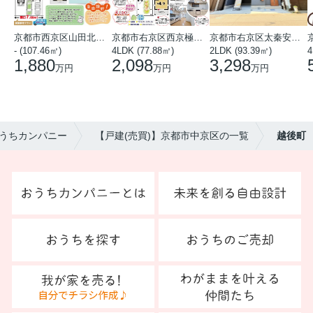
京都市西京区山田北山田町
京都市右京区西京極中沢町
京都市右京区太秦安井藤ノ木町
- (107.46㎡)
4LDK (77.88㎡)
2LDK (93.39㎡)
4
1,880
2,098
3,298
万円
万円
万円
うちカンパニー
【戸建(売買)】京都市中京区の一覧
越後町