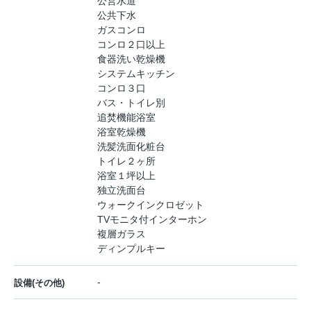
公営水道
公共下水
ガスコンロ
コンロ２口以上
食器洗い乾燥機
システムキッチン
コンロ３口
バス・トイレ別
追焚機能浴室
浴室乾燥機
洗髪洗面化粧台
トイレ２ヶ所
浴室１坪以上
独立洗面台
ウォークインクロゼット
TVモニタ付インターホン
複層ガラス
ディンプルキー
-
設備(その他)