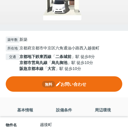
新築
築年数
京都府京都市中京区六角通油小路西入越後町
所在地
京都地下鉄東西線
「
二条城前
」駅 徒歩8分
交通
京都市営烏丸線
「
烏丸御池
」駅 徒歩10分
阪急京都本線
「
大宮
」駅 徒歩10分
お問い合わせ
無料
基本情報
設備条件
周辺環境
越後町
物件名