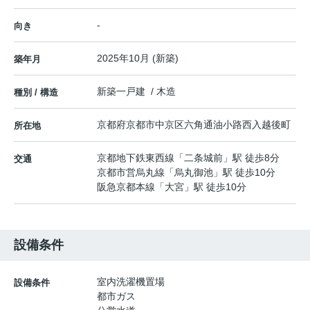
-
向き
2025年10月 (新築)
築年月
新築一戸建 / 木造
種別 / 構造
京都府
京都市中京区
六角通油小路西入
越後町
所在地
京都地下鉄東西線
「
二条城前
」駅 徒歩8分
交通
京都市営烏丸線
「
烏丸御池
」駅 徒歩10分
阪急京都本線
「
大宮
」駅 徒歩10分
設備条件
室内洗濯機置場
設備条件
都市ガス