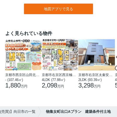
地図アプリで見る
よく見られている物件
京都市西京区山田北山田町
京都市右京区西京極中沢町
京都市右京区太秦安井藤ノ木町
- (107.46㎡)
4LDK (77.88㎡)
2LDK (93.39㎡)
4
1,880
2,098
3,298
万円
万円
万円
(売買)】向日市の一覧
物集女町出口Aプラン 建築条件付土地