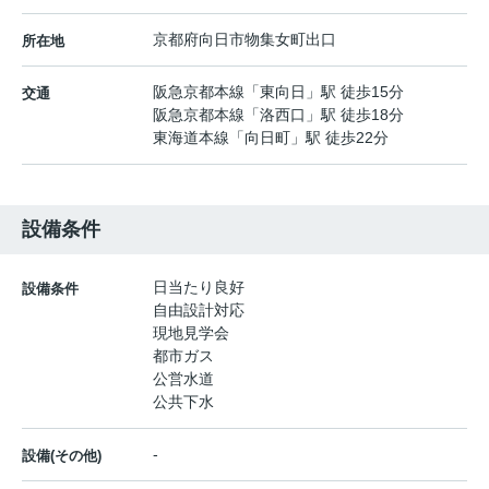
京都府
向日市
物集女町
出口
所在地
阪急京都本線
「
東向日
」駅 徒歩15分
交通
阪急京都本線
「
洛西口
」駅 徒歩18分
東海道本線
「
向日町
」駅 徒歩22分
設備条件
日当たり良好
設備条件
自由設計対応
現地見学会
都市ガス
公営水道
公共下水
-
設備(その他)