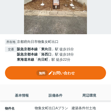
京都府向日市物集女町出口
所在地
阪急京都本線
「
東向日
」駅 徒歩15分
交通
阪急京都本線
「
洛西口
」駅 徒歩18分
東海道本線
「
向日町
」駅 徒歩22分
お問い合わせ
無料
基本情報
設備条件
周辺環境
物集女町出口Aプラン 建築条件付土地
物件名