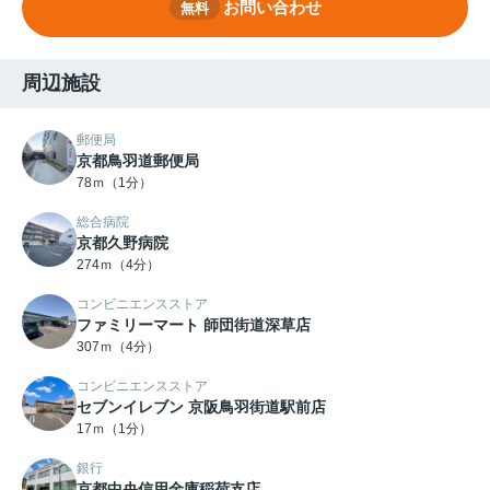
お問い合わせ
無料
周辺施設
郵便局
京都鳥羽道郵便局
78ｍ（1分）
総合病院
京都久野病院
274ｍ（4分）
コンビニエンスストア
ファミリーマート 師団街道深草店
307ｍ（4分）
コンビニエンスストア
セブンイレブン 京阪鳥羽街道駅前店
17ｍ（1分）
銀行
京都中央信用金庫稲荷支店