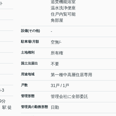
追焚機能浴室
ト
温水洗浄便座
住戸内覧可能
角部屋
設備(その他)
-
駐車場/月額
空無/-
土地権利
所有権
国土法届出
不要
用途地域
第一種中高層住居専用
戸数
31戸 / 1戸
3-3
管理形態
管理会社に全部委託
9分
管理員の勤務形態
」駅 徒
日勤