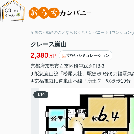
全国の不動産のことならおうちカンパニー
【マンション(
グレース嵐山
2,380
支払いシミュレーション
万円
京都府
京都市右京区
梅津罧原町
3-3
阪急嵐山線「松尾大社」駅徒歩9分
京福電気
京福電気鉄道嵐山本線「鹿王院」駅徒歩19分
1
/
10