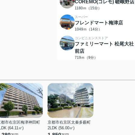
COREMO(コレモ) 嵯峨野店
1180ｍ（15分）
スーパー
フレンドマート梅津店
1049ｍ（14分）
コンビニエンスストア
ファミリーマート 松尾大社
前店
719ｍ（9分）
コンビニエンスストア
ローソン 嵐山谷ケ辻子町店
1586ｍ（20分）
ドラッグストア
ディスカウントドラッグ コ
スモス 梅津店
830ｍ（11分）
ドラッグストア
スギドラッグ 梅津店
京都市右京区梅津神田町
京都市右京区太秦多藪町
LDK (64.11㎡)
2LDK (56.00㎡)
950ｍ（12分）
,280
1,850