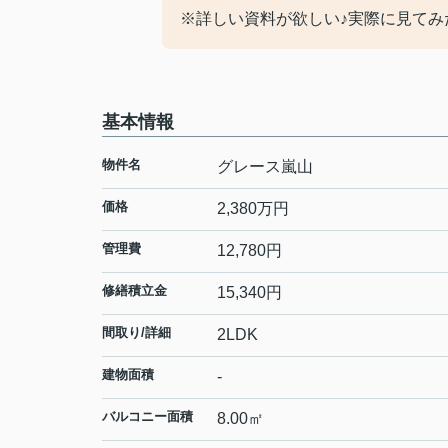
※詳しい資料が欲しい♪実際に見てみ
基本情報
物件名
グレース嵐山
価格
2,380
万円
管理費
12,780円
修繕積立金
15,340円
間取り/詳細
2LDK
建物面積
-
バルコニー面積
8.00㎡