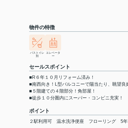
物件の特徴
バストイレ
エレベータ
別
ー
セールスポイント
■R６年１０月リフォーム済み！
■南西向き！L型バルコニーで陽当たり、眺望良
■５階建ての４階部分！角部屋！
■徒歩１０分圏内にスーパー・コンビニ充実！
ポイント
２駅利用可
温水洗浄便座
フローリング
5