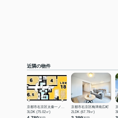
近隣の物件
京都市右京区太秦一ノ井町
京都市右京区梅津南広町
3LDK (75.02㎡)
2LDK (67.79㎡)
3
4,780
2,399
3