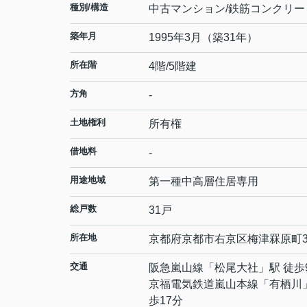
種別/構造
中古マンション/鉄筋コンクリー
築年月
1995年3月（築31年）
所在階
4階/5階建
方角
-
土地権利
所有権
借地料
-
用途地域
第一種中高層住居専用
総戸数
31戸
所在地
京都府
京都市右京区
梅津罧原町
交通
阪急嵐山線
「
松尾大社
」駅 徒歩
京福電気鉄道嵐山本線
「
有栖川
歩17分