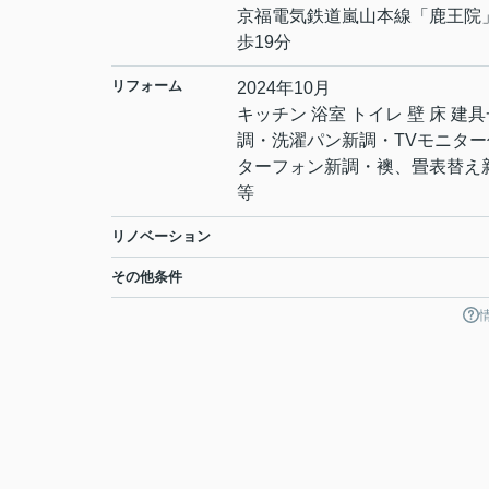
京福電気鉄道嵐山本線
「
鹿王院
歩19分
リフォーム
2024年10月
キッチン 浴室 トイレ 壁 床 建
調・洗濯パン新調・TVモニター
ターフォン新調・襖、畳表替え
等
リノベーション
その他条件