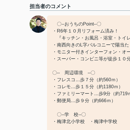
担当者のコメント
〇--おうちのPoint--〇
・R6年１０月リフォーム済み！
『キッチン・お風呂・浴室・トイレ
・南西向きのL字バルコニーで陽当た
・モニター付きインターフォン・オ
・スーパー・コンビニ等が徒歩１０
〇-- 周辺環境 --〇
・フレスコ…歩７分（約560ｍ）
・コレモ…歩１５分（約1180ｍ）
・ファミリーマート…歩9分（約719
・郵便局…歩９分（約666ｍ）
〇--学 校--〇
・梅津北小学校 ・梅津中学校