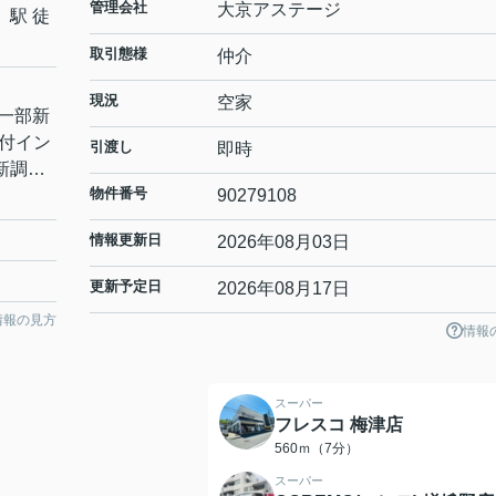
管理会社
大京アステージ
」駅 徒
取引態様
仲介
現況
空家
具一部新
付イン
引渡し
即時
新調…
物件番号
90279108
情報更新日
2026年08月03日
更新予定日
2026年08月17日
情報の見方
情報
スーパー
フレスコ 梅津店
560ｍ（7分）
スーパー