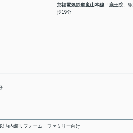
京福電気鉄道嵐山本線
「
鹿王院
」駅
歩19分
好！
年以内内装リフォーム
ファミリー向け