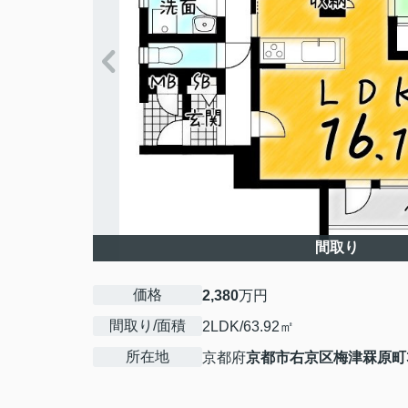
間取り
価格
2,380
万円
間取り/面積
2LDK/63.92㎡
所在地
京都府
京都市右京区
梅津罧原町