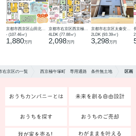
京都市西京区山田北山田町
京都市右京区西京極中沢町
京都市右京区太秦安井藤ノ木町
- (107.46㎡)
4LDK (77.88㎡)
2LDK (93.39㎡)
1,880
2,098
3,298
万円
万円
万円
都市右京区の一覧
西京極午塚町 専用通路 条件無土地
区画