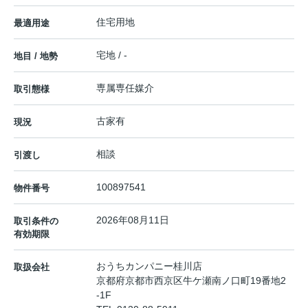
住宅用地
最適用途
宅地 / -
地目 / 地勢
専属専任媒介
取引態様
古家有
現況
相談
引渡し
100897541
物件番号
2026年08月11日
取引条件の
有効期限
おうちカンパニー桂川店
取扱会社
京都府京都市西京区牛ケ瀬南ノ口町19番地2
-1F