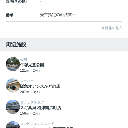
-
設備(その他)
売主指定の司法書士
備考
情報の見方
周辺施設
公園
午塚児童公園
121ｍ（2分）
スーパー
阪急オアシスかどの店
207ｍ（3分）
ドラッグストア
スギ薬局 梅津南広町店
156ｍ（2分）
コンビニエンスストア