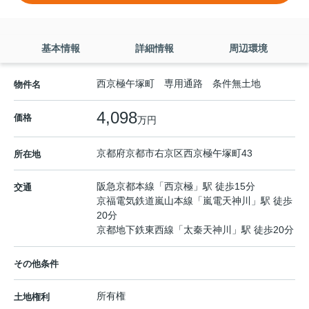
基本情報
詳細情報
周辺環境
西京極午塚町 専用通路 条件無土地
物件名
4,098
価格
万円
京都府
京都市右京区
西京極午塚町
43
所在地
阪急京都本線
「
西京極
」駅 徒歩15分
交通
京福電気鉄道嵐山本線
「
嵐電天神川
」駅 徒歩
20分
京都地下鉄東西線
「
太秦天神川
」駅 徒歩20分
その他条件
所有権
土地権利