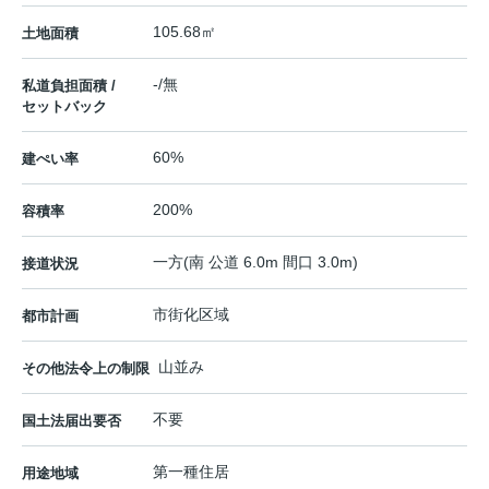
105.68㎡
土地面積
-/無
私道負担面積 /
セットバック
60%
建ぺい率
200%
容積率
一方(南 公道 6.0m 間口 3.0m)
接道状況
市街化区域
都市計画
山並み
その他法令上の制限
不要
国土法届出要否
第一種住居
用途地域