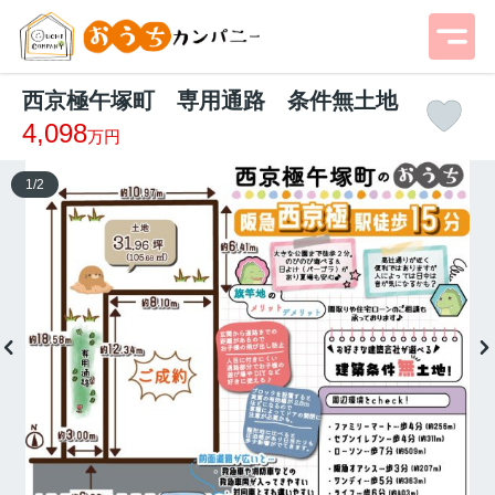
西京極午塚町 専用通路 条件無土地
4,098
万円
1
/
2