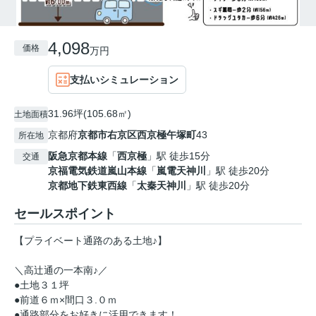
4,098
価格
万円
支払いシミュレーション
31.96坪(105.68㎡)
土地面積
京都府
京都市右京区
西京極午塚町
43
所在地
阪急京都本線
「
西京極
」駅 徒歩15分
交通
京福電気鉄道嵐山本線
「
嵐電天神川
」駅 徒歩20分
京都地下鉄東西線
「
太秦天神川
」駅 徒歩20分
セールスポイント
【プライベート通路のある土地♪】
＼高辻通の一本南♪／
●土地３１坪
●前道６ｍ×間口３.０ｍ
●通路部分をお好きに活用できます！