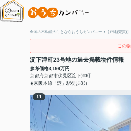
全国の不動産のことならおうちカンパニー
【戸建(売買)
この物
淀下津町23号地の過去掲載物件情報
参考価格
3,198
万円
-
京都府
京都市伏見区
淀下津町
京阪本線「淀」駅徒歩8分
1
/
1