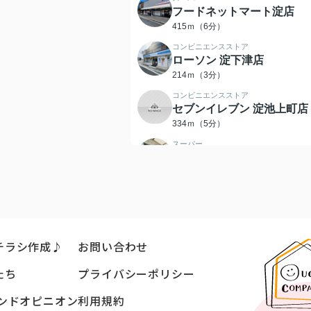
フードネットマート淀店
415ｍ（6分）
コンビニエンスストア
ローソン 淀下津店
214ｍ（3分）
コンビニエンスストア
セブンイレブン 淀池上町店
334ｍ（5分）
スーパー
フレスコ 淀駅店
583ｍ（8分）
銀行
京都銀行淀支店
597ｍ（8分）
小学校
チラシ作成♪
お問い合わせ
明親小学校
716ｍ（9分）
たち
プライバシーポリシー
中学校
ンドオピニオン
利用規約
大淀中学校