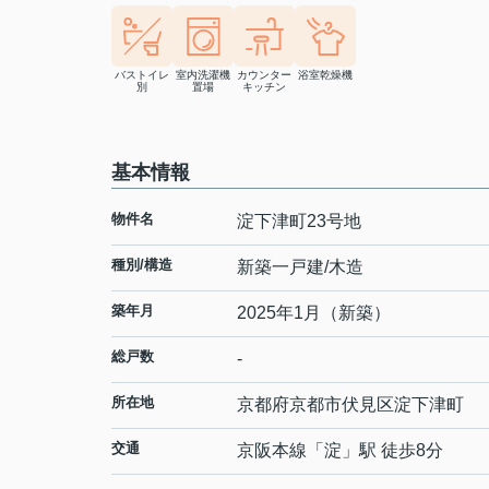
バストイレ
室内洗濯機
カウンター
浴室乾燥機
別
置場
キッチン
基本情報
物件名
淀下津町23号地
種別/構造
新築一戸建/木造
築年月
2025年1月（新築）
総戸数
-
所在地
京都府
京都市伏見区
淀下津町
交通
京阪本線
「
淀
」駅 徒歩8分