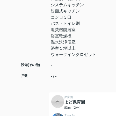
システムキッチン
対面式キッチン
コンロ３口
バス・トイレ別
追焚機能浴室
浴室乾燥機
温水洗浄便座
浴室１坪以上
ウォークインクロゼット
設備(その他)
-
戸数
- / -
保育園
よど保育園
83ｍ（2分）
スーパー