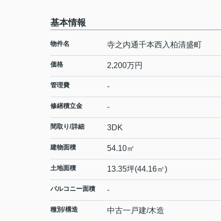
基本情報
物件名
寺之内通千本西入柏清盛町
価格
2,200
万円
管理費
-
修繕積立金
-
間取り/詳細
3DK
建物面積
54.10㎡
土地面積
13.35坪(44.16㎡)
バルコニー面積
-
種別/構造
中古一戸建/木造