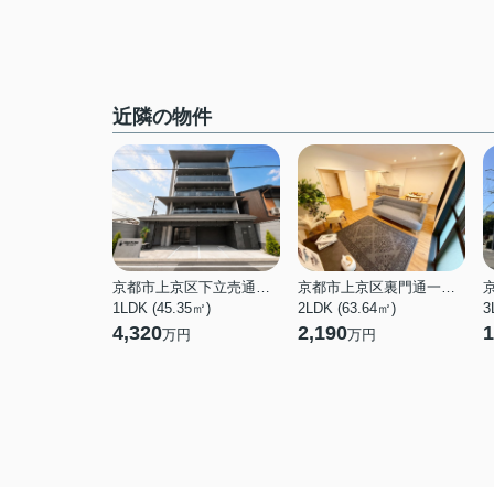
近隣の物件
京都市上京区下立売通七本松東入長門町
京都市上京区裏門通一条下る今新在家町
1LDK (45.35㎡)
2LDK (63.64㎡)
3
4,320
2,190
1
万円
万円