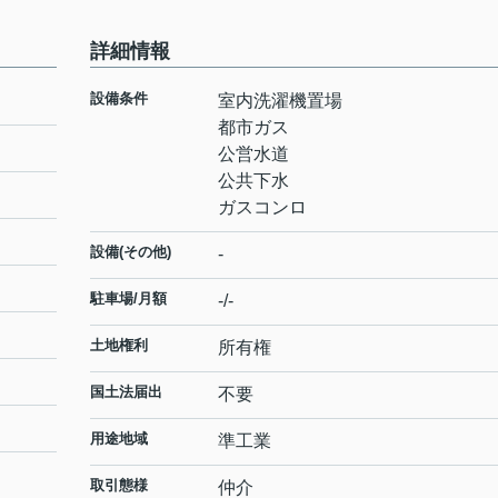
詳細情報
設備条件
室内洗濯機置場
都市ガス
公営水道
公共下水
ガスコンロ
設備(その他)
-
駐車場/月額
-/-
土地権利
所有権
国土法届出
不要
用途地域
準工業
取引態様
仲介