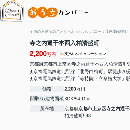
全国の不動産のことならおうちカンパニー
【戸建(売買)
寺之内通千本西入柏清盛町
2,200
支払いシミュレーション
万円
京都府
京都市上京区
寺之内通千本西入
柏清盛町9
京福電気鉄道北野線「北野白梅町」駅徒歩20
京福電気鉄道北野線「等持院・立命館大学」駅
価格
2,200
万円
間取り/建物面積
3DK/54.10㎡
所在地
京都府
京都市上京区
寺之内通千
柏清盛町943