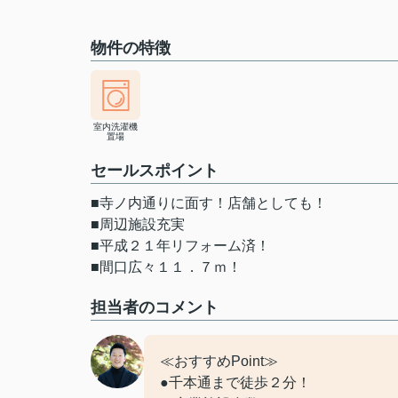
物件の特徴
室内洗濯機
置場
セールスポイント
■寺ノ内通りに面す！店舗としても！
■周辺施設充実
■平成２１年リフォーム済！
■間口広々１１．７ｍ！
担当者のコメント
≪おすすめPoint≫
●千本通まで徒歩２分！