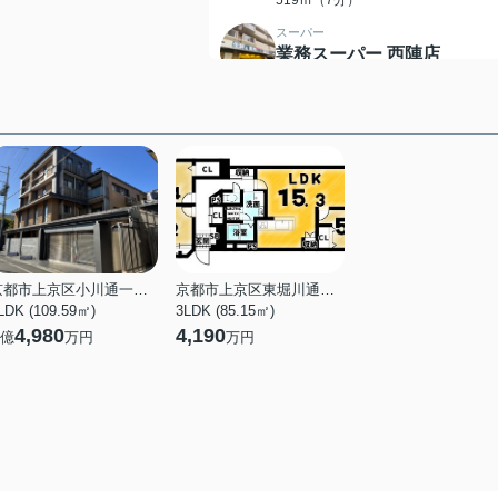
519ｍ（7分）
スーパー
業務スーパー 西陣店
670ｍ（9分）
京都市上京区小川通一条下る小川町
京都市上京区東堀川通一条上る竪富田町
LDK (109.59㎡)
3LDK (85.15㎡)
4,980
4,190
億
万円
万円