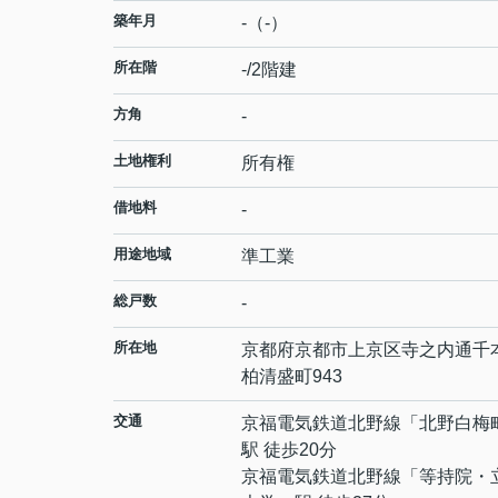
築年月
-（-）
所在階
-/2階建
方角
-
土地権利
所有権
借地料
-
用途地域
準工業
総戸数
-
所在地
京都府
京都市上京区
寺之内通千
柏清盛町943
交通
京福電気鉄道北野線
「
北野白梅
駅 徒歩20分
京福電気鉄道北野線
「
等持院・