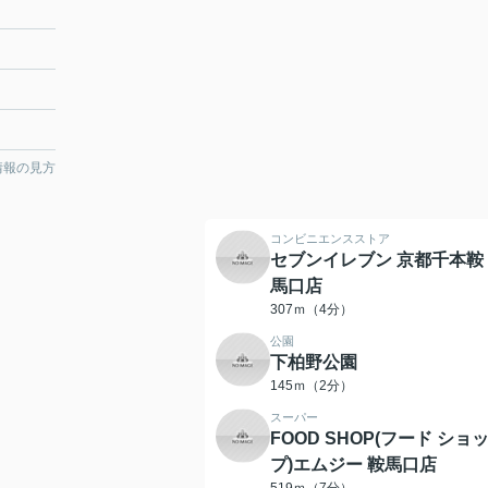
情報の見方
コンビニエンスストア
セブンイレブン 京都千本鞍
馬口店
307ｍ（4分）
公園
下柏野公園
145ｍ（2分）
スーパー
FOOD SHOP(フード ショ
プ)エムジー 鞍馬口店