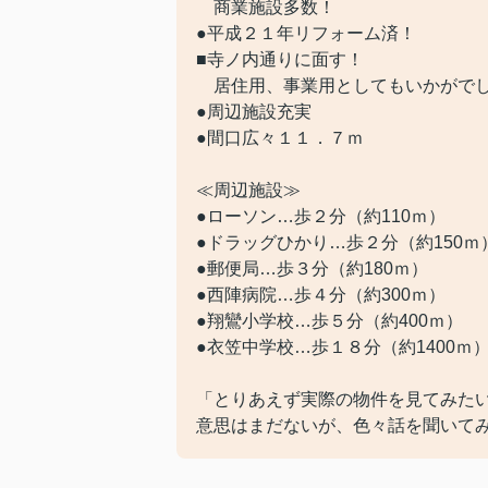
商業施設多数！
●平成２１年リフォーム済！
■寺ノ内通りに面す！
居住用、事業用としてもいかがで
●周辺施設充実
●間口広々１１．７ｍ
≪周辺施設≫
●ローソン…歩２分（約110ｍ）
●ドラッグひかり…歩２分（約150ｍ
●郵便局…歩３分（約180ｍ）
●西陣病院…歩４分（約300ｍ）
●翔鸞小学校…歩５分（約400ｍ）
●衣笠中学校…歩１８分（約1400ｍ
「とりあえず実際の物件を見てみた
意思はまだないが、色々話を聞いて