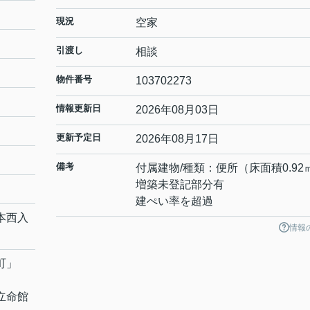
現況
空家
引渡し
相談
物件番号
103702273
情報更新日
2026年08月03日
更新予定日
2026年08月17日
備考
付属建物/種類：便所（床面積0.92
増築未登記部分有
建ぺい率を超過
本西入
情報
町
」
立命館