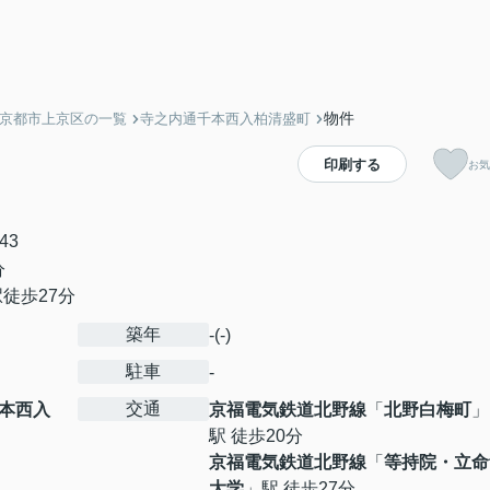
物件
】京都市上京区の一覧
寺之内通千本西入柏清盛町
印刷する
お気
43
分
徒歩27分
築年
-(-)
駐車
-
交通
本西入
京福電気鉄道北野線
「
北野白梅町
」
駅 徒歩20分
京福電気鉄道北野線
「
等持院・立命
大学
」駅 徒歩27分