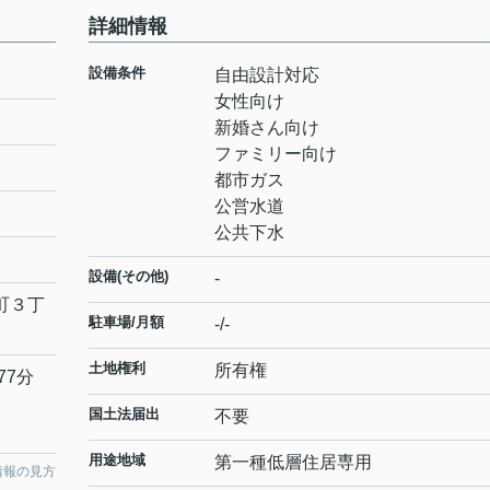
詳細情報
設備条件
自由設計対応
女性向け
新婚さん向け
ファミリー向け
都市ガス
公営水道
公共下水
設備(その他)
-
町３丁
駐車場/月額
-/-
土地権利
所有権
77分
国土法届出
不要
用途地域
第一種低層住居専用
情報の見方