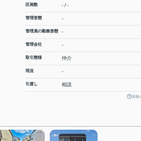
区画数
- / -
管理形態
-
管理員の勤務形態
-
管理会社
-
取引態様
仲介
現況
-
引渡し
相談
情報