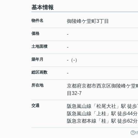
基本情報
物件名
御陵峰ケ堂町3丁目
価格
-
土地面積
-
築年月
-（-）
総区画数
-
所在地
京都府
京都市西京区
御陵峰ケ堂
目
32-7
交通
阪急嵐山線
「
松尾大社
」駅 徒歩
阪急嵐山線
「
上桂
」駅 徒歩44分
阪急京都本線
「
桂
」駅 徒歩62分