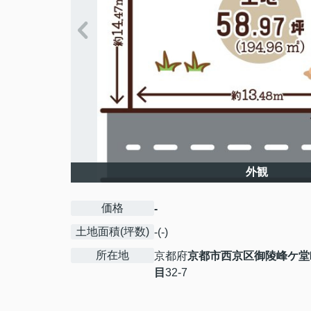
外観
価格
-
土地面積(坪数)
-(-)
所在地
京都府
京都市西京区
御陵峰ケ堂
目
32-7