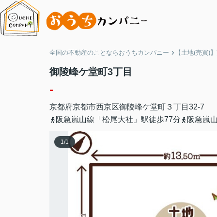
全国の不動産のことならおうちカンパニー
【土地(売買)
御陵峰ケ堂町3丁目
-
京都府
京都市西京区
御陵峰ケ堂町３丁目
32-7
阪急嵐山線「松尾大社」駅徒歩77分
阪急嵐山
1
/
1