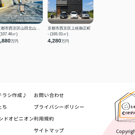
京都市西京区山田北山田町
京都市西京区上桂御正町
 (107.46㎡)
- (165.01㎡)
,880
4,280
万円
万円
チラシ作成♪
お問い合わせ
たち
プライバシーポリシー
ンドオピニオン
利用規約
サイトマップ
Copyrig