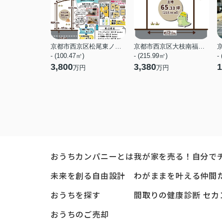
京都市西京区松尾東ノ口町
京都市西京区大枝南福西町２丁目
- (100.47㎡)
- (215.99㎡)
-
3,800
3,380
1
万円
万円
おうちカンパニーとは
我が家を売る！自分で
未来を創る自由設計
わがままを叶える仲間
おうちを探す
間取りの健康診断 セカ
おうちのご売却