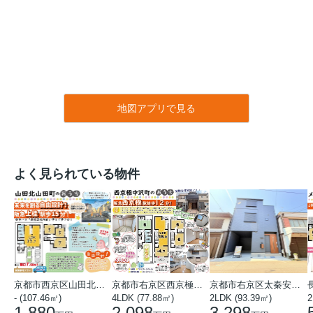
地図アプリで見る
よく見られている物件
京都市西京区山田北山田町
京都市右京区西京極中沢町
京都市右京区太秦安井藤ノ木町
- (107.46㎡)
4LDK (77.88㎡)
2LDK (93.39㎡)
1,880
2,098
3,298