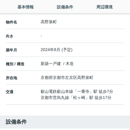
基本情報
設備条件
周辺環境
高野泉町
物件名
-
向き
2024年8月 (予定)
築年月
新築一戸建 / 木造
種別 / 構造
京都府
京都市左京区
高野泉町
所在地
叡山電鉄叡山本線
「
一乗寺
」駅 徒歩7分
交通
京都市営烏丸線
「
松ヶ崎
」駅 徒歩17分
設備条件