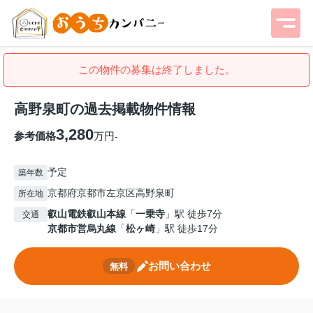
この物件の募集は終了しました。
高野泉町の過去掲載物件情報
3,280
参考価格
万円
-
予定
築年数
京都府京都市左京区高野泉町
所在地
叡山電鉄叡山本線
「
一乗寺
」駅 徒歩7分
交通
京都市営烏丸線
「
松ヶ崎
」駅 徒歩17分
お問い合わせ
無料