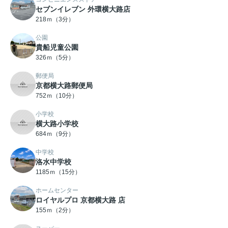
セブンイレブン 外環横大路店
218ｍ（3分）
公園
貴船児童公園
326ｍ（5分）
郵便局
京都横大路郵便局
752ｍ（10分）
小学校
横大路小学校
684ｍ（9分）
中学校
洛水中学校
1185ｍ（15分）
ホームセンター
ロイヤルプロ 京都横大路 店
155ｍ（2分）