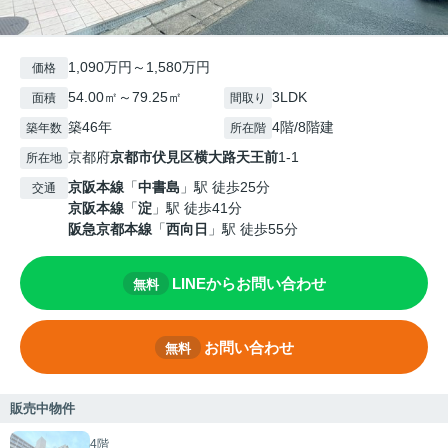
1,090万円～1,580万円
価格
54.00㎡～79.25㎡
3LDK
面積
間取り
築46年
4階/8階建
築年数
所在階
京都府
京都市伏見区
横大路天王前
1-1
所在地
京阪本線
「
中書島
」駅 徒歩25分
交通
京阪本線
「
淀
」駅 徒歩41分
阪急京都本線
「
西向日
」駅 徒歩55分
LINEからお問い合わせ
無料
お問い合わせ
無料
販売中物件
4階