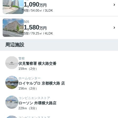
1,090
万円
4階 / 54.00㎡ / 3LDK
505
1,580
万円
5階 / 79.25㎡ / 4LDK
周辺施設
警察
伏見警察署 横大路交番
159ｍ（2分）
ホームセンター
ロイヤルプロ 京都横大路 店
156ｍ（2分）
コンビニエンスストア
ローソン 外環横大路店
229ｍ（3分）
コンビニエンスストア