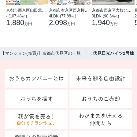
京都市西京区山田北山田町
京都市右京区西京極中沢町
京都市西京区大枝北沓掛町５丁目
- (107.46㎡)
4LDK (77.88㎡)
3LDK (90.34㎡)
1,880
2,098
1,940
万円
万円
万円
【マンション(売買)】京都市伏見区の一覧
伏見日光ハイツ2号棟