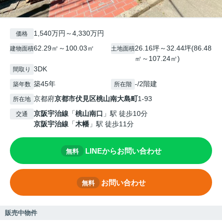
1,540万円～4,330万円
価格
62.29㎡～100.03㎡
26.16坪～32.44坪(86.48
建物面積
土地面積
㎡～107.24㎡)
3DK
間取り
築45年
-/2階建
築年数
所在階
京都府
京都市伏見区
桃山南大島町
1-93
所在地
京阪宇治線
「
桃山南口
」駅 徒歩10分
交通
京阪宇治線
「
木幡
」駅 徒歩11分
LINEからお問い合わせ
無料
お問い合わせ
無料
販売中物件