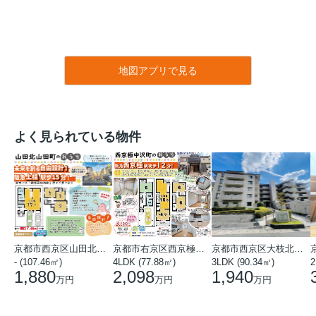
地図アプリで見る
よく見られている物件
京都市西京区山田北山田町
京都市右京区西京極中沢町
京都市西京区大枝北沓掛町５丁目
- (107.46㎡)
4LDK (77.88㎡)
3LDK (90.34㎡)
2
1,880
2,098
1,940
万円
万円
万円