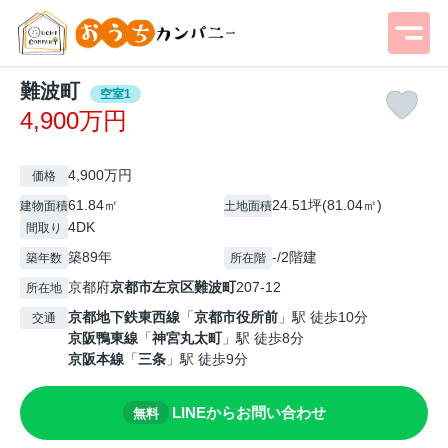
難波町
空室1
4,900万円
4,900万円
価格
61.84㎡
24.51坪(81.04㎡)
建物面積
土地面積
4DK
間取り
築89年
-/2階建
築年数
所在階
京都府
京都市左京区
難波町
207-12
所在地
京都地下鉄東西線
「
京都市役所前
」駅 徒歩10分
交通
京阪鴨東線
「
神宮丸太町
」駅 徒歩8分
京阪本線
「
三条
」駅 徒歩9分
LINEからお問い合わせ
無料