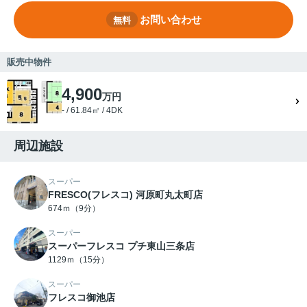
お問い合わせ
無料
販売中物件
4,900
万円
- / 61.84㎡ / 4DK
周辺施設
スーパー
FRESCO(フレスコ) 河原町丸太町店
674ｍ（9分）
スーパー
スーパーフレスコ プチ東山三条店
1129ｍ（15分）
スーパー
フレスコ御池店