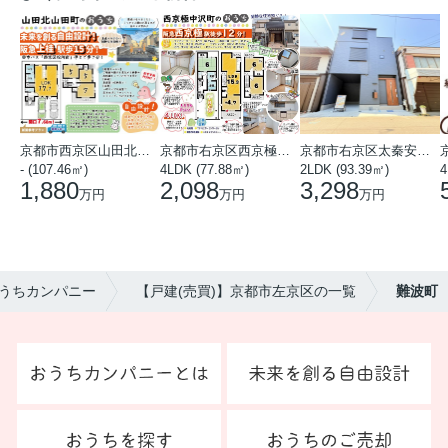
京都市西京区山田北山田町
京都市右京区西京極中沢町
京都市右京区太秦安井藤ノ木町
- (107.46㎡)
4LDK (77.88㎡)
2LDK (93.39㎡)
4
1,880
2,098
3,298
万円
万円
万円
うちカンパニー
【戸建(売買)】京都市左京区の一覧
難波町