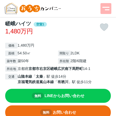
嵯峨ハイツ
空室1
1,480万円
1,480万円
価格
54.50㎡
2LDK
面積
間取り
築50年
2階/6階建
築年数
所在階
京都府
京都市右京区
嵯峨広沢南下馬野町
14-1
所在地
山陰本線
「
太秦
」駅 徒歩14分
交通
京福電気鉄道嵐山本線
「
有栖川
」駅 徒歩11分
LINEからお問い合わせ
無料
お問い合わせ
無料