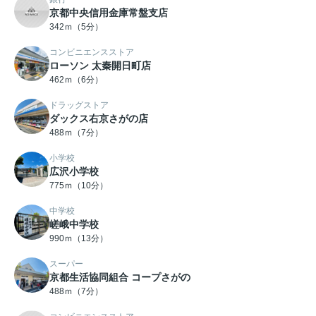
京都中央信用金庫常盤支店
342ｍ（5分）
コンビニエンスストア
ローソン 太秦開日町店
462ｍ（6分）
ドラッグストア
ダックス右京さがの店
488ｍ（7分）
小学校
広沢小学校
775ｍ（10分）
中学校
嵯峨中学校
990ｍ（13分）
スーパー
京都生活協同組合 コープさがの
488ｍ（7分）