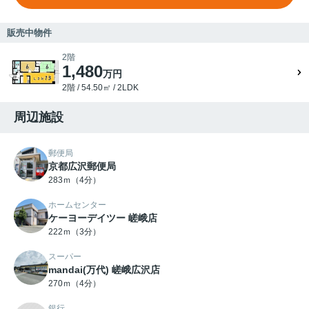
販売中物件
2階
1,480
万円
2階 / 54.50㎡ / 2LDK
周辺施設
郵便局
京都広沢郵便局
283ｍ（4分）
ホームセンター
ケーヨーデイツー 嵯峨店
222ｍ（3分）
スーパー
mandai(万代) 嵯峨広沢店
270ｍ（4分）
銀行