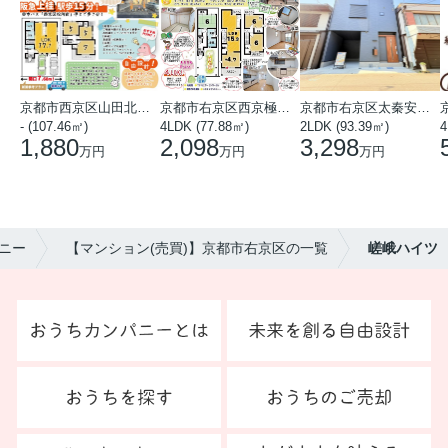
京都市西京区山田北山田町
京都市右京区西京極中沢町
京都市右京区太秦安井藤ノ木町
- (107.46㎡)
4LDK (77.88㎡)
2LDK (93.39㎡)
4
1,880
2,098
3,298
万円
万円
万円
ニー
【マンション(売買)】京都市右京区の一覧
嵯峨ハイツ