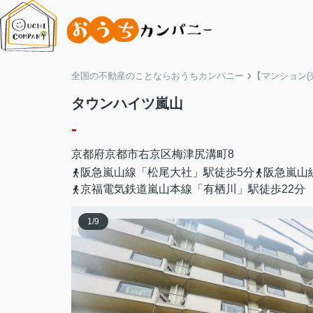
全国の不動産のことならおうちカンパニー
【マンション(
タウンハイツ嵐山
-
京都府
京都市右京区
梅津尻溝町
8
阪急嵐山線「松尾大社」駅徒歩5分
阪急嵐山
京福電気鉄道嵐山本線「有栖川」駅徒歩22分
1
/
9