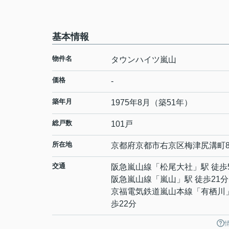
基本情報
物件名
タウンハイツ嵐山
価格
-
築年月
1975年8月（築51年）
総戸数
101戸
所在地
京都府
京都市右京区
梅津尻溝町
交通
阪急嵐山線
「
松尾大社
」駅 徒歩
阪急嵐山線
「
嵐山
」駅 徒歩21分
京福電気鉄道嵐山本線
「
有栖川
歩22分