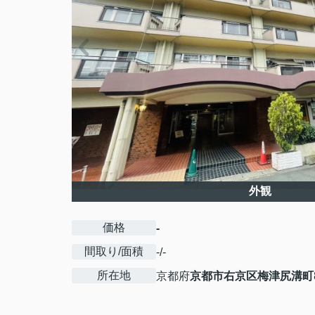
外観
価格
-
間取り/面積
-/-
所在地
京都府
京都市右京区
梅津尻溝町