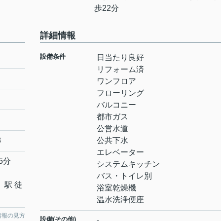
歩22分
詳細情報
設備条件
日当たり良好
リフォーム済
ワンフロア
フローリング
バルコニー
都市ガス
公営水道
8
公共下水
エレベーター
5分
システムキッチン
バス・トイレ別
」駅 徒
浴室乾燥機
温水洗浄便座
情報の見方
設備(その他)
-