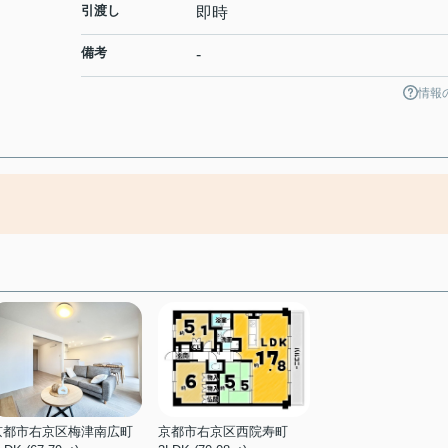
引渡し
即時
備考
-
情報
京都市右京区梅津南広町
京都市右京区西院寿町