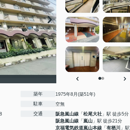
築年
1975年8月(築51年)
駐車
空無
交通
8
阪急嵐山線
「
松尾大社
」駅 徒歩5分
阪急嵐山線
「
嵐山
」駅 徒歩21分
京福電気鉄道嵐山本線
「
有栖川
」駅