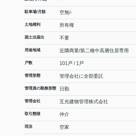
駐車場/月額
空無/-
土地権利
所有権
国土法届出
不要
用途地域
近隣商業/第二種中高層住居専用
戸数
101戸 / 1戸
管理形態
管理会社に全部委託
管理員の勤務形態
日勤
管理会社
互光建物管理株式会社
取引態様
仲介
現況
空家