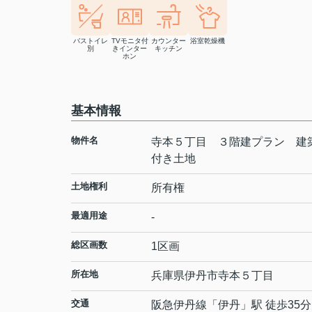
バストイレ
TVモニタ付
カウンター
浴室乾燥機
別
きインター
キッチン
ホン
基本情報
物件名
寺本５丁目 ３階建プラン 建
付き土地
土地権利
所有権
最適用途
-
総区画数
1区画
所在地
兵庫県
伊丹市
寺本
５丁目
交通
阪急伊丹線
「
伊丹
」駅 徒歩35分