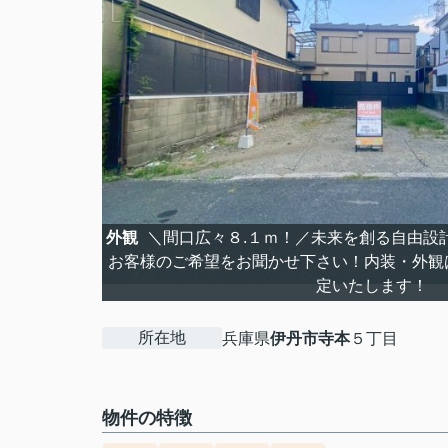
外観
＼間口広々８.１ｍ！／未来を創る自由設
お客様のご希望をお聞かせ下さい！内装・外観
定いたします！
所在地
兵庫県
伊丹市
寺本
５丁目
物件の特徴