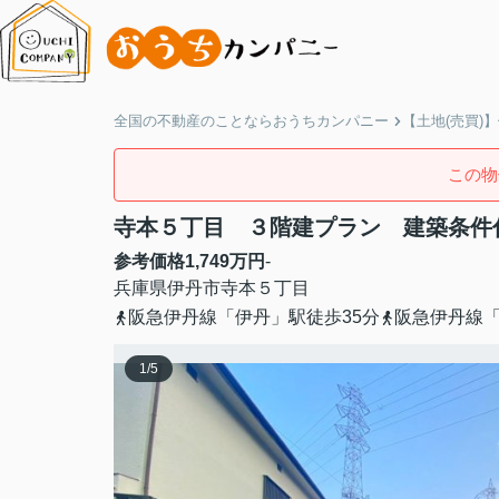
全国の不動産のことならおうちカンパニー
【土地(売買)
この物
寺本５丁目 ３階建プラン 建築条件
参考価格
1,749
万円
-
兵庫県
伊丹市
寺本
５丁目
阪急伊丹線「伊丹」駅徒歩35分
阪急伊丹線「
1
/
5