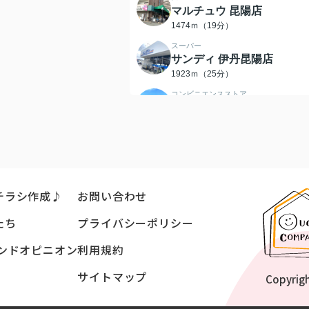
マルチュウ 昆陽店
1474ｍ（19分）
スーパー
サンディ 伊丹昆陽店
1923ｍ（25分）
コンビニエンスストア
ローソン池尻店
697ｍ（9分）
ドラッグストア
ウェルシア伊丹昆陽店
1562ｍ（20分）
ドラッグストア
チラシ作成♪
お問い合わせ
サンドラッグ 伊丹昆陽店
1802ｍ（23分）
たち
プライバシーポリシー
総合病院
ンドオピニオン
利用規約
市立伊丹病院
1523ｍ（20分）
サイトマップ
Copyrig
郵便局
伊丹昆陽郵便局