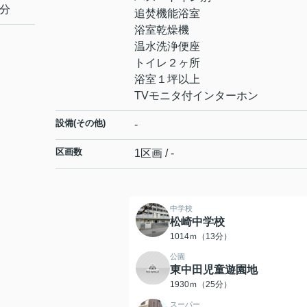
0分
追焚機能浴室
浴室乾燥機
温水洗浄便座
トイレ２ヶ所
浴室１坪以上
TVモニタ付インターホン
設備(その他)
-
区画数
1区画 / -
中学校
松崎中学校
1014ｍ（13分）
公園
東中田児童遊園地
1930ｍ（25分）
スーパー