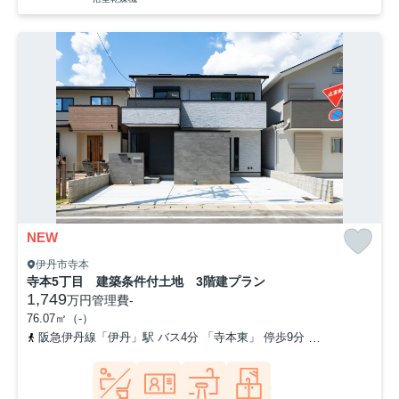
NEW
伊丹市寺本
寺本5丁目 建築条件付土地 3階建プラン
1,749
万円
管理費
-
76.07㎡（-）
阪急伊丹線「伊丹」駅 バス4分 「寺本東」 停歩9分
阪急伊丹線「新