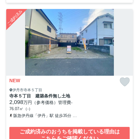
ご成約済み
NEW
伊丹市寺本５丁目
寺本５丁目 建築条件無し土地
2,098
万円（参考価格）
管理費
-
76.07㎡（-）
阪急伊丹線「伊丹」駅 徒歩35分
阪急伊丹線「新伊丹」駅 徒歩40分
ご成約済みのおうちを掲載している理由は
こちらをご確認ください