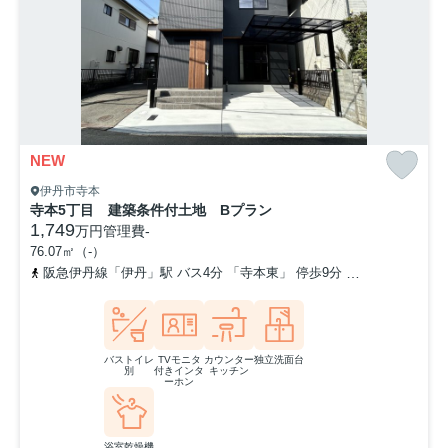
NEW
伊丹市寺本
寺本5丁目 建築条件付土地 Bプラン
1,749
万円
管理費
-
76.07㎡（-）
阪急伊丹線「伊丹」駅 バス4分 「寺本東」 停歩9分
阪急伊丹線「新
バストイレ
TVモニタ
カウンター
独立洗面台
別
付きインタ
キッチン
ーホン
浴室乾燥機