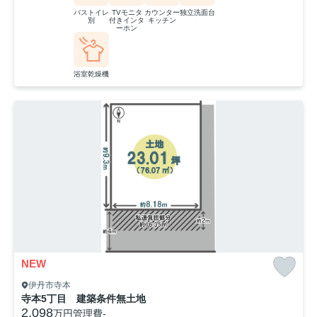
バストイレ
TVモニタ
カウンター
独立洗面台
別
付きインタ
キッチン
ーホン
浴室乾燥機
NEW
伊丹市寺本
寺本5丁目 建築条件無土地
2,098
万円
管理費
-