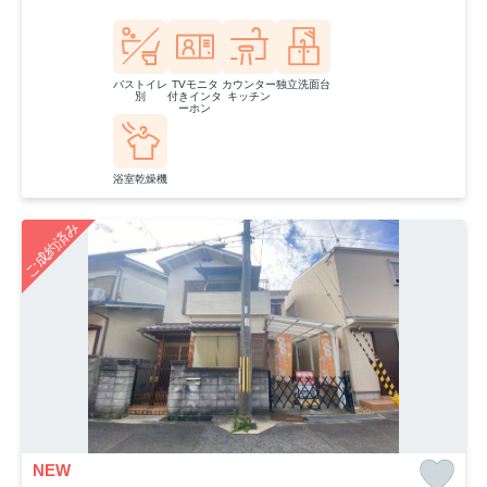
バストイレ
TVモニタ
カウンター
独立洗面台
別
付きインタ
キッチン
ーホン
浴室乾燥機
ご成約済み
NEW