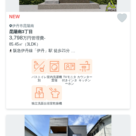
NEW
伊丹市昆陽南
昆陽南3丁目
3,798
万円
管理費
-
85.45㎡（3LDK）
阪急伊丹線「伊丹」駅 徒歩21分
阪急伊丹線「新伊丹」駅 徒歩20分
バストイレ
室内洗濯機
TVモニタ
カウンター
別
置場
付きインタ
キッチン
ーホン
独立洗面台
浴室乾燥機