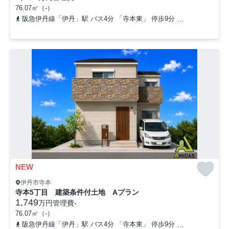
76.07㎡（-）
阪急伊丹線「伊丹」駅 バス4分 「寺本東」 停歩9分
阪急伊丹線「新
NEW
伊丹市寺本
寺本5丁目 建築条件付土地 Aプラン
1,749
万円
管理費
-
76.07㎡（-）
阪急伊丹線「伊丹」駅 バス4分 「寺本東」 停歩9分
阪急伊丹線「新