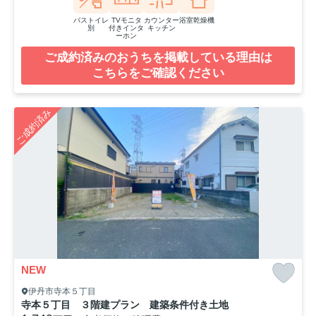
バストイレ
TVモニタ
カウンター
浴室乾燥機
別
付きインタ
キッチン
ーホン
ご成約済みのおうちを掲載している理由は
こちらをご確認ください
ご成約済み
NEW
伊丹市寺本５丁目
寺本５丁目 ３階建プラン 建築条件付き土地