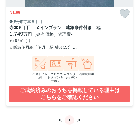
NEW
伊丹市寺本５丁目
寺本５丁目 メインプラン 建築条件付き土地
1,749
万円（参考価格）
管理費
-
76.07㎡（-）
阪急伊丹線「伊丹」駅 徒歩35分
阪急伊丹線「新伊丹」駅 徒歩40分
バストイレ
TVモニタ
カウンター
浴室乾燥機
別
付きインタ
キッチン
ーホン
ご成約済みのおうちを掲載している理由は
こちらをご確認ください
1