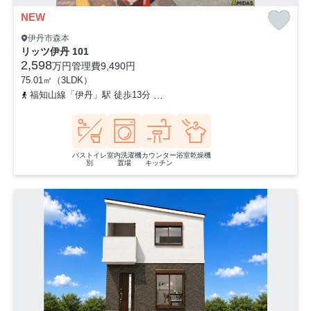
NEW
伊丹市森本
リッツ伊丹 101
2,598
万円
管理費
9,490円
75.01㎡（3LDK）
福知山線「伊丹」駅 徒歩13分
阪急伊丹線「伊丹」駅 徒歩24分
バストイレ
室内洗濯機
カウンター
浴室乾燥機
別
置場
キッチン