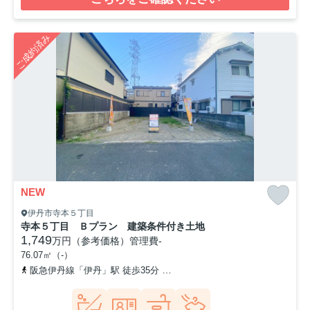
ご成約済み
NEW
伊丹市寺本５丁目
寺本５丁目 Ｂプラン 建築条件付き土地
1,749
万円（参考価格）
管理費
-
76.07㎡（-）
阪急伊丹線「伊丹」駅 徒歩35分
阪急伊丹線「新伊丹」駅 徒歩40分