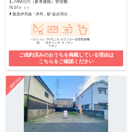
1,749
万円（参考価格）
管理費
-
76.07㎡（-）
阪急伊丹線「伊丹」駅 徒歩35分
阪急伊丹線「新伊丹」駅 徒歩40分
バストイレ
TVモニタ
カウンター
浴室乾燥機
別
付きインタ
キッチン
ーホン
ご成約済みのおうちを掲載している理由は
こちらをご確認ください
ご成約済み