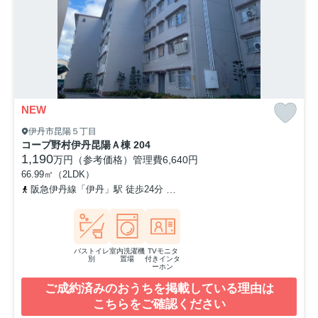
NEW
伊丹市昆陽５丁目
コープ野村伊丹昆陽Ａ棟 204
1,190
万円（参考価格）
管理費
6,640円
66.99㎡（2LDK）
阪急伊丹線「伊丹」駅 徒歩24分
福知山線「伊丹」駅 徒歩37分
バストイレ
室内洗濯機
TVモニタ
別
置場
付きインタ
ーホン
ご成約済みのおうちを掲載している理由は
こちらをご確認ください