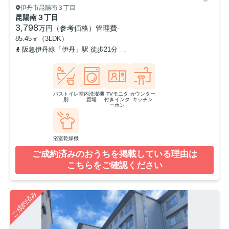
伊丹市昆陽南３丁目
昆陽南３丁目
3,798
万円（参考価格）
管理費
-
85.45㎡（3LDK）
阪急伊丹線「伊丹」駅 徒歩21分
「堀池口」バス停下車 徒歩4分
バストイレ
室内洗濯機
TVモニタ
カウンター
別
置場
付きインタ
キッチン
ーホン
浴室乾燥機
ご成約済みのおうちを掲載している理由は
こちらをご確認ください
ご成約済み