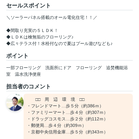
セールスポイント
＼ソーラーパネル搭載のオール電化住宅！！／
◆間取り充実の５ＬＤＫ！
◆ＬＤＫは檜無垢のフローリング♪
◆広々テラス付！水栓付なので夏はプール遊びなども♪
ポイント
一部フローリング
洗面所にドア
フローリング
追焚機能浴
室
温水洗浄便座
担当者のコメント
□□ 周 辺 環 境 □□
・フレンドマート…歩５分（約386ｍ）
・ファミリーマート…歩４分（約307ｍ）
・ドラッグコスモス…歩２分（約112ｍ）
・郵便局…歩４分（約309ｍ）
・京都中央信用金庫…歩５分（約343ｍ）