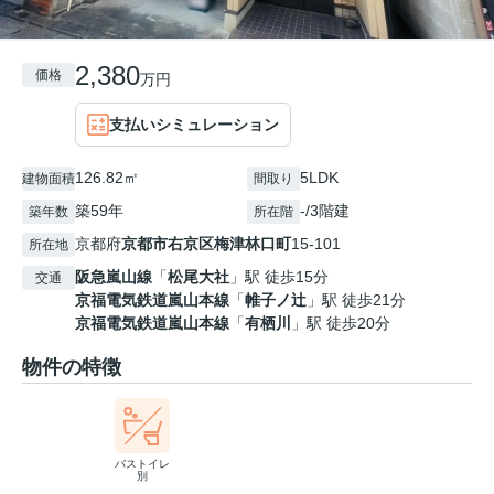
2,380
価格
万円
支払いシミュレーション
126.82㎡
5LDK
建物面積
間取り
築59年
-/3階建
築年数
所在階
京都府
京都市右京区
梅津林口町
15-101
所在地
阪急嵐山線
「
松尾大社
」駅 徒歩15分
交通
京福電気鉄道嵐山本線
「
帷子ノ辻
」駅 徒歩21分
京福電気鉄道嵐山本線
「
有栖川
」駅 徒歩20分
物件の特徴
バストイレ
別