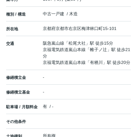
中古一戸建 / 木造
種別 / 構造
京都府
京都市右京区
梅津林口町
15-101
所在地
阪急嵐山線
「
松尾大社
」駅 徒歩15分
交通
京福電気鉄道嵐山本線
「
帷子ノ辻
」駅 徒歩21
分
京福電気鉄道嵐山本線
「
有栖川
」駅 徒歩20分
-
修繕積立金
-
修繕積立基金
有 / -
駐車場 / 月額料金
その他条件
所有権
土地権利