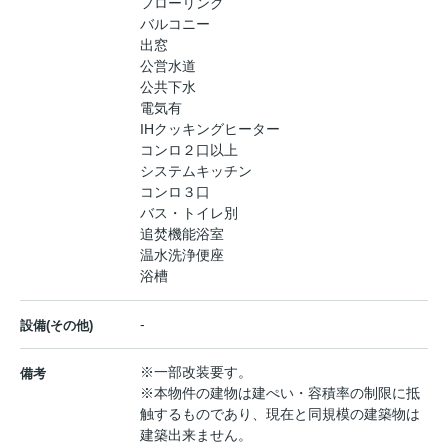
フローリング
バルコニー
出窓
公営水道
公共下水
電気有
IHクッキングヒーター
コンロ２口以上
システムキッチン
コンロ３口
バス・トイレ別
追焚機能浴室
温水洗浄便座
浴槽
-
設備(その他)
※一部改装要す。
備考
※本物件の建物は建ぺい・容積率の制限に抵
触するものであり、現在と同規模の建築物は
建築出来ません。