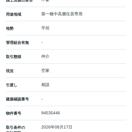
国土法届出要否
第一種中高層住居専用
用途地域
平坦
地勢
-
管理組合有無
仲介
取引態様
空家
現況
相談
引渡し
-
建築確認番号
94535446
物件番号
2026年08月17日
取引条件の