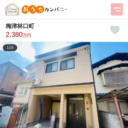
梅津林口町
2,380
万円
1
/
28