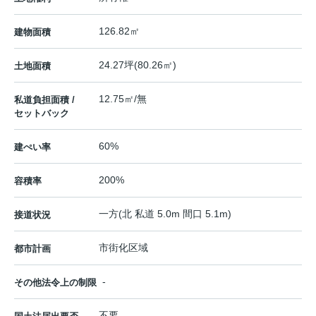
126.82㎡
建物面積
24.27坪(80.26㎡)
土地面積
12.75㎡/無
私道負担面積 /
セットバック
60%
建ぺい率
200%
容積率
一方(北 私道 5.0m 間口 5.1m)
接道状況
市街化区域
都市計画
-
その他法令上の制限
不要