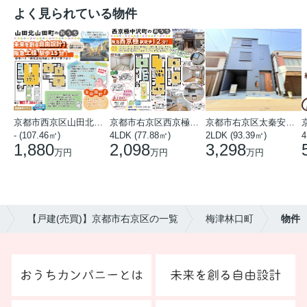
よく見られている物件
京都市西京区山田北山田町
京都市右京区西京極中沢町
京都市右京区太秦安井藤ノ木町
- (107.46㎡)
4LDK (77.88㎡)
2LDK (93.39㎡)
4
1,880
2,098
3,298
万円
万円
万円
【戸建(売買)】京都市右京区の一覧
梅津林口町
物件