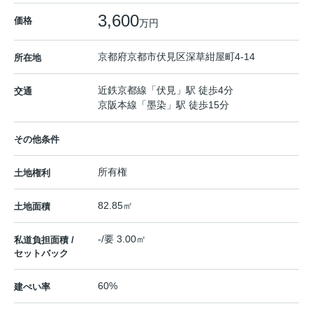
3,600
価格
万円
京都府
京都市伏見区
深草紺屋町
4-14
所在地
近鉄京都線
「
伏見
」駅 徒歩4分
交通
京阪本線
「
墨染
」駅 徒歩15分
その他条件
所有権
土地権利
82.85㎡
土地面積
-/要 3.00㎡
私道負担面積 /
セットバック
60%
建ぺい率