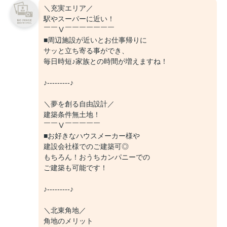
＼充実エリア／
駅やスーパーに近い！
￣￣Ⅴ￣￣￣￣￣￣￣
■周辺施設が近いとお仕事帰りに
サッと立ち寄る事ができ、
毎日時短♪家族との時間が増えますね！
♪---------♪
＼夢を創る自由設計／
建築条件無土地！
￣￣Ⅴ￣￣￣￣￣
■お好きなハウスメーカー様や
建設会社様でのご建築可◎
もちろん！おうちカンパニーでの
ご建築も可能です！
♪---------♪
＼北東角地／
角地のメリット