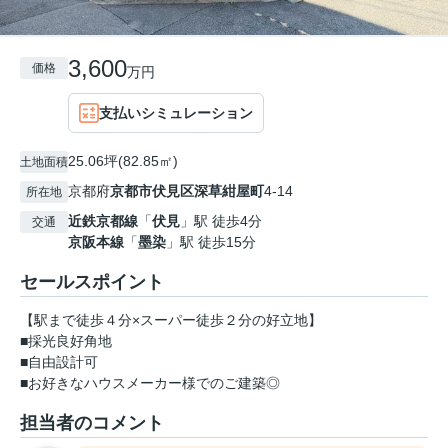
3,600
価格
万円
支払いシミュレーション
25.06坪(82.85㎡)
土地面積
京都府
京都市伏見区
深草紺屋町
4-14
所在地
近鉄京都線
「
伏見
」駅 徒歩4分
交通
京阪本線
「
墨染
」駅 徒歩15分
セールスポイント
【駅まで徒歩４分×スーパー徒歩２分の好立地】
■採光良好角地
■自由設計可
■お好きなハウスメーカー様でのご建築◎
担当者のコメント