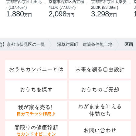
京都市西京区山田北山田町
京都市右京区西京極中沢町
京都市右京区太秦安井藤ノ木町
- (107.46㎡)
4LDK (77.88㎡)
2LDK (93.39㎡)
3
1,880
2,098
3,298
万円
万円
万円
買)】京都市伏見区の一覧
深草紺屋町 建築条件無土地
区画