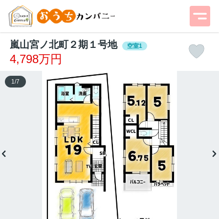
嵐山宮ノ北町２期１号地
空室1
4,798万円
1
/
7