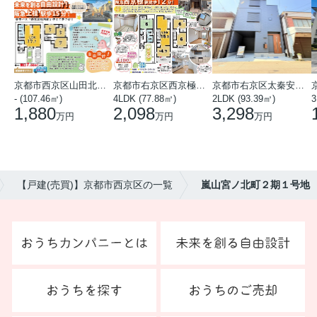
京都市西京区山田北山田町
京都市右京区西京極中沢町
京都市右京区太秦安井藤ノ木町
- (107.46㎡)
4LDK (77.88㎡)
2LDK (93.39㎡)
3
1,880
2,098
3,298
万円
万円
万円
【戸建(売買)】京都市西京区の一覧
嵐山宮ノ北町２期１号地