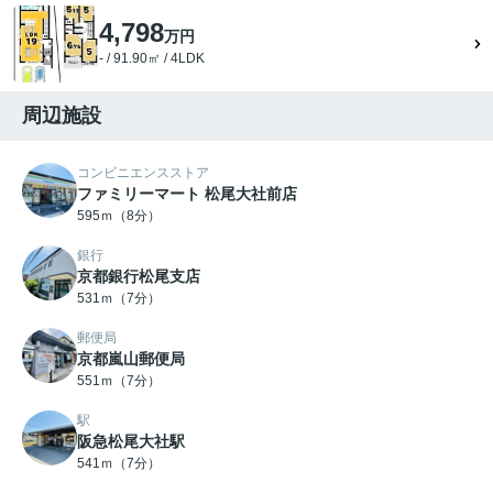
4,798
万円
- / 91.90㎡ / 4LDK
周辺施設
コンビニエンスストア
ファミリーマート 松尾大社前店
595ｍ（8分）
銀行
京都銀行松尾支店
531ｍ（7分）
郵便局
京都嵐山郵便局
551ｍ（7分）
駅
阪急松尾大社駅
541ｍ（7分）