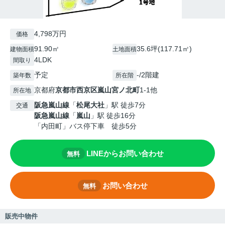
4,798万円
価格
91.90㎡
35.6坪(117.71㎡)
建物面積
土地面積
4LDK
間取り
予定
-/2階建
築年数
所在階
京都府
京都市西京区
嵐山宮ノ北町
1-1他
所在地
阪急嵐山線
「
松尾大社
」駅 徒歩7分
交通
阪急嵐山線
「
嵐山
」駅 徒歩16分
「内田町」バス停下車 徒歩5分
LINEからお問い合わせ
無料
お問い合わせ
無料
販売中物件