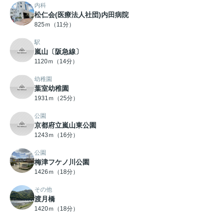
内科
松仁会(医療法人社団)内田病院
825ｍ（11分）
駅
嵐山〔阪急線〕
1120ｍ（14分）
幼稚園
葉室幼稚園
1931ｍ（25分）
公園
京都府立嵐山東公園
1243ｍ（16分）
公園
梅津フケノ川公園
1426ｍ（18分）
その他
渡月橋
1420ｍ（18分）