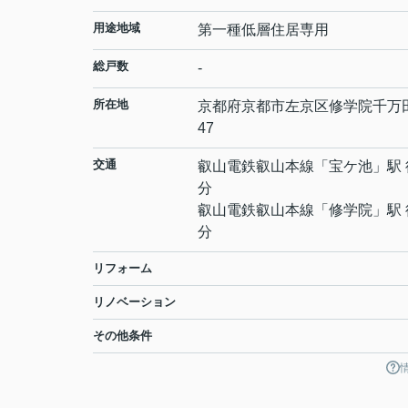
用途地域
第一種低層住居専用
総戸数
-
所在地
京都府
京都市左京区
修学院千万
47
交通
叡山電鉄叡山本線
「
宝ケ池
」駅 
分
叡山電鉄叡山本線
「
修学院
」駅 
分
リフォーム
リノベーション
その他条件