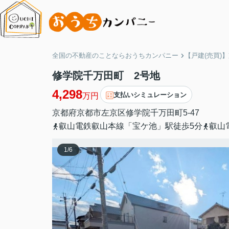
全国の不動産のことならおうちカンパニー
【戸建(売買)
修学院千万田町 2号地
4,298
支払いシミュレーション
万円
京都府
京都市左京区
修学院千万田町
5-47
叡山電鉄叡山本線「宝ケ池」駅徒歩5分
叡山
1
/
6