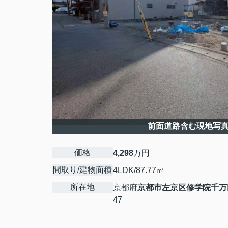
前面道路含む現地写
価格
4,298
万円
間取り/建物面積
4LDK/87.77㎡
所在地
京都府
京都市左京区
修学院千万
47