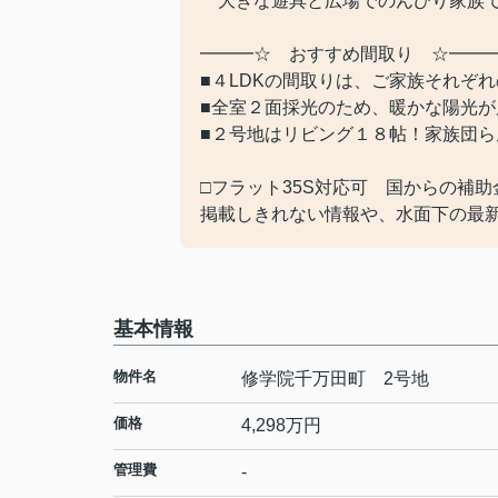
大きな遊具と広場でのんびり家族
━━━☆ おすすめ間取り ☆━━
■４LDKの間取りは、ご家族それぞ
■全室２面採光のため、暖かな陽光が
■２号地はリビング１８帖！家族団
□フラット35S対応可 国からの補
掲載しきれない情報や、水面下の最
基本情報
物件名
修学院千万田町 2号地
価格
4,298
万円
管理費
-