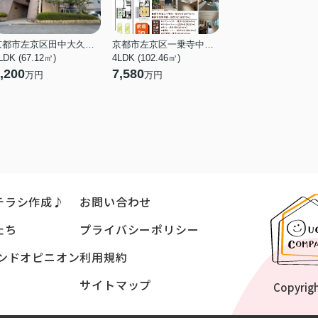
京都市左京区田中大久保町
京都市左京区一乗寺中ノ田町
LDK (67.12㎡)
4LDK (102.46㎡)
,200
7,580
万円
万円
チラシ作成♪
お問い合わせ
たち
プライバシーポリシー
ンドオピニオン
利用規約
サイトマップ
Copyrig