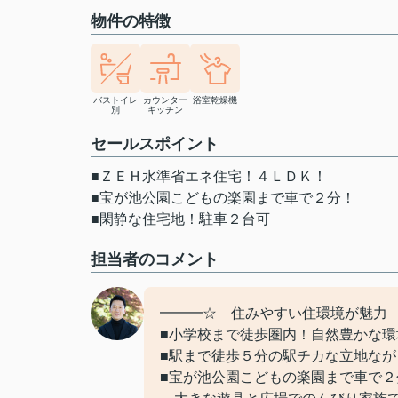
物件の特徴
バストイレ
カウンター
浴室乾燥機
別
キッチン
セールスポイント
■ＺＥＨ水準省エネ住宅！４ＬＤＫ！
■宝が池公園こどもの楽園まで車で２分！
■閑静な住宅地！駐車２台可
担当者のコメント
━━━☆ 住みやすい住環境が魅力
■小学校まで徒歩圏内！自然豊かな
■駅まで徒歩５分の駅チカな立地な
■宝が池公園こどもの楽園まで車で２