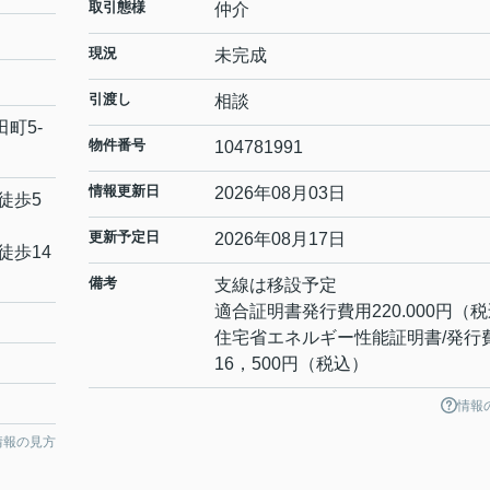
取引態様
仲介
現況
未完成
引渡し
相談
田町
5-
物件番号
104781991
情報更新日
2026年08月03日
徒歩5
更新予定日
2026年08月17日
徒歩14
備考
支線は移設予定
適合証明書発行費用220.000円（
住宅省エネルギー性能証明書/発行
16，500円（税込）
情報
情報の見方