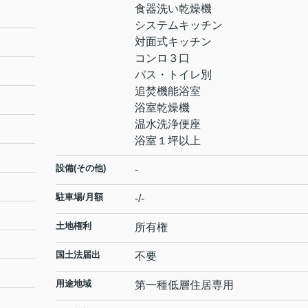
食器洗い乾燥機
システムキッチン
対面式キッチン
コンロ３口
バス・トイレ別
追焚機能浴室
浴室乾燥機
温水洗浄便座
浴室１坪以上
設備(その他)
-
駐車場/月額
-/-
土地権利
所有権
国土法届出
不要
用途地域
第一種低層住居専用