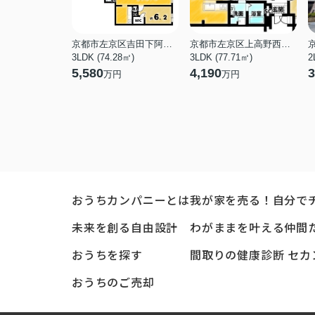
京都市左京区吉田下阿達町
京都市左京区上高野西氷室町
3LDK (74.28㎡)
3LDK (77.71㎡)
2
5,580
4,190
3
万円
万円
おうちカンパニーとは
我が家を売る！自分で
未来を創る自由設計
わがままを叶える仲間
おうちを探す
間取りの健康診断 セカ
おうちのご売却