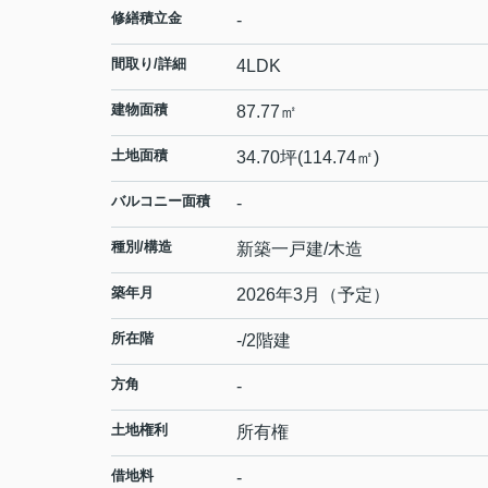
修繕積立金
-
間取り/詳細
4LDK
建物面積
87.77㎡
土地面積
34.70坪(114.74㎡)
バルコニー面積
-
種別/構造
新築一戸建/木造
築年月
2026年3月（予定）
所在階
-/2階建
方角
-
土地権利
所有権
借地料
-