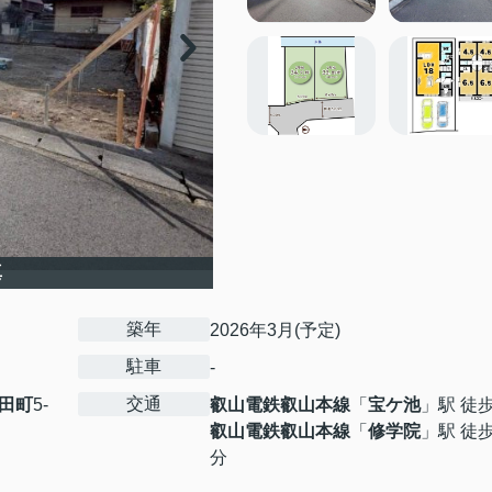
真
築年
2026年3月(予定)
駐車
-
交通
田町
5-
叡山電鉄叡山本線
「
宝ケ池
」駅 徒
叡山電鉄叡山本線
「
修学院
」駅 徒歩
分