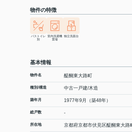
物件の特徴
バストイレ
室内洗濯機
独立洗面台
別
置場
基本情報
物件名
醍醐東大路町
種別/構造
中古一戸建/木造
築年月
1977年9月（築48年）
総戸数
-
所在地
京都府
京都市伏見区
醍醐東大路