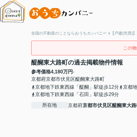
全国の不動産のことならおうちカンパニー
【戸建(売買)
この物
醍醐東大路町の過去掲載物件情報
参考価格
4,180
万円
-
京都府
京都市伏見区
醍醐東大路町
京都地下鉄東西線「醍醐」駅徒歩12分
京都地
京都地下鉄東西線「石田」駅徒歩29分
所在地
京都府
京都市伏見区
醍醐東大路